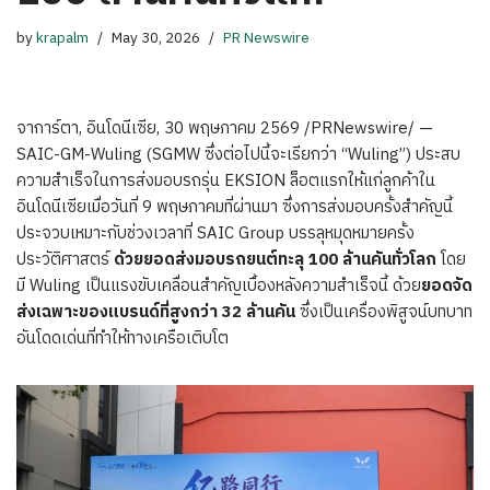
by
krapalm
May 30, 2026
PR Newswire
จาการ์ตา, อินโดนีเซีย, 30 พฤษภาคม 2569 /PRNewswire/ —
SAIC-GM-Wuling (SGMW ซึ่งต่อไปนี้จะเรียกว่า “Wuling”) ประสบ
ความสำเร็จในการส่งมอบรถรุ่น EKSION ล็อตแรกให้แก่ลูกค้าใน
อินโดนีเซียเมื่อวันที่ 9 พฤษภาคมที่ผ่านมา ซึ่งการส่งมอบครั้งสำคัญนี้
ประจวบเหมาะกับช่วงเวลาที่ SAIC Group บรรลุหมุดหมายครั้ง
ประวัติศาสตร์
ด้วยยอดส่งมอบรถยนต์ทะลุ
100 ล้านคันทั่วโลก
โดย
มี Wuling เป็นแรงขับเคลื่อนสำคัญเบื้องหลังความสำเร็จนี้ ด้วย
ยอดจัด
ส่งเฉพาะของแบรนด์ที่สูงกว่า
32 ล้านคัน
ซึ่งเป็นเครื่องพิสูจน์บทบาท
อันโดดเด่นที่ทำให้ทางเครือเติบโต