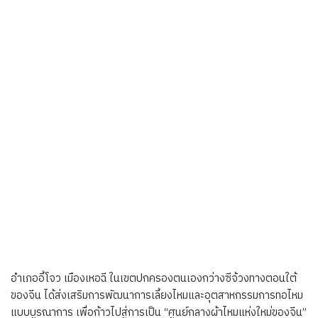
อำเภออี้โจว เมืองเหอฉี ในเขตปกครองตนเองกว่างซีจ้วงทางตอนใต้
ของจีน ได้ส่งเสริมการพัฒนาการเลี้ยงไหมและอุตสาหกรรมการทอไหม
แบบบูรณาการ เพื่อก้าวไปสู่การเป็น “ศูนย์กลางผ้าไหมแห่งใหม่ของจีน”