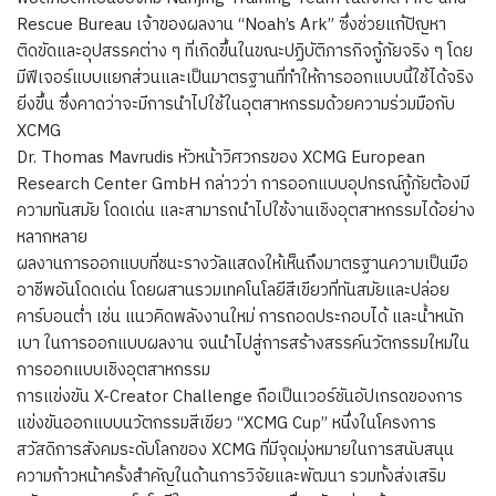
Rescue Bureau เจ้าของผลงาน “Noah’s Ark” ซึ่งช่วยแก้ปัญหา
ติดขัดและอุปสรรคต่าง ๆ ที่เกิดขึ้นในขณะปฏิบัติภารกิจกู้ภัยจริง ๆ โดย
มีฟีเจอร์แบบแยกส่วนและเป็นมาตรฐานที่ทำให้การออกแบบนี้ใช้ได้จริง
ยิ่งขึ้น ซึ่งคาดว่าจะมีการนำไปใช้ในอุตสาหกรรมด้วยความร่วมมือกับ
XCMG
Dr. Thomas Mavrudis หัวหน้าวิศวกรของ XCMG European
Research Center GmbH กล่าวว่า การออกแบบอุปกรณ์กู้ภัยต้องมี
ความทันสมัย โดดเด่น และสามารถนำไปใช้งานเชิงอุตสาหกรรมได้อย่าง
หลากหลาย
ผลงานการออกแบบที่ชนะรางวัลแสดงให้เห็นถึงมาตรฐานความเป็นมือ
อาชีพอันโดดเด่น โดยผสานรวมเทคโนโลยีสีเขียวที่ทันสมัยและปล่อย
คาร์บอนต่ำ เช่น แนวคิดพลังงานใหม่ การถอดประกอบได้ และน้ำหนัก
เบา ในการออกแบบผลงาน จนนำไปสู่การสร้างสรรค์นวัตกรรมใหม่ใน
การออกแบบเชิงอุตสาหกรรม
การแข่งขัน X-Creator Challenge ถือเป็นเวอร์ชันอัปเกรดของการ
แข่งขันออกแบบนวัตกรรมสีเขียว “XCMG Cup” หนึ่งในโครงการ
สวัสดิการสังคมระดับโลกของ XCMG ที่มีจุดมุ่งหมายในการสนับสนุน
ความก้าวหน้าครั้งสำคัญในด้านการวิจัยและพัฒนา รวมทั้งส่งเสริม