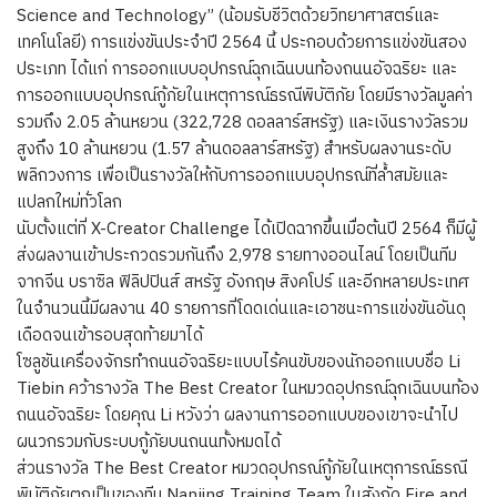
Science and Technology” (น้อมรับชีวิตด้วยวิทยาศาสตร์และ
เทคโนโลยี) การแข่งขันประจำปี 2564 นี้ ประกอบด้วยการแข่งขันสอง
ประเภท ได้แก่ การออกแบบอุปกรณ์ฉุกเฉินบนท้องถนนอัจฉริยะ และ
การออกแบบอุปกรณ์กู้ภัยในเหตุการณ์ธรณีพิบัติภัย โดยมีรางวัลมูลค่า
รวมถึง 2.05 ล้านหยวน (322,728 ดอลลาร์สหรัฐ) และเงินรางวัลรวม
สูงถึง 10 ล้านหยวน (1.57 ล้านดอลลาร์สหรัฐ) สำหรับผลงานระดับ
พลิกวงการ เพื่อเป็นรางวัลให้กับการออกแบบอุปกรณ์ที่ล้ำสมัยและ
แปลกใหม่ทั่วโลก
นับตั้งแต่ที่ X-Creator Challenge ได้เปิดฉากขึ้นเมื่อต้นปี 2564 ก็มีผู้
ส่งผลงานเข้าประกวดรวมกันถึง 2,978 รายทางออนไลน์ โดยเป็นทีม
จากจีน บราซิล ฟิลิปปินส์ สหรัฐ อังกฤษ สิงคโปร์ และอีกหลายประเทศ
ในจำนวนนี้มีผลงาน 40 รายการที่โดดเด่นและเอาชนะการแข่งขันอันดุ
เดือดจนเข้ารอบสุดท้ายมาได้
โซลูชันเครื่องจักรทำถนนอัจฉริยะแบบไร้คนขับของนักออกแบบชื่อ Li
Tiebin คว้ารางวัล The Best Creator ในหมวดอุปกรณ์ฉุกเฉินบนท้อง
ถนนอัจฉริยะ โดยคุณ Li หวังว่า ผลงานการออกแบบของเขาจะนำไป
ผนวกรวมกับระบบกู้ภัยบนถนนทั้งหมดได้
ส่วนรางวัล The Best Creator หมวดอุปกรณ์กู้ภัยในเหตุการณ์ธรณี
พิบัติภัยตกเป็นของทีม Nanjing Training Team ในสังกัด Fire and