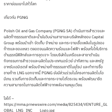
ราคาย่อมเยาไปทั่วโลก
เกี่ยวกับ PGNiG
Polish Oil and Gas Company (PGNiG SA) ดำเนินการสำรวจและ
ผลิตก๊าซธรรมชาติและน้ำมันดิบผ่านสาขาและบริษัทหลักของ Capital
Group พร้อมนำเข้า จัดเก็บ จำหน่าย และกระจายเชื้อเพลิงในรูปของ
ก๊าซและของเหลว ตลอดจนผลิตความร้อนและไฟฟ้า พร้อมทั้งให้บริการ
ด้านธรณีฟิสิกส์และการขุดเจาะ โดยบริษัทในเครือและสาขาดำเนิน
กิจกรรมการสำรวจและผลิตในประเทศนอร์เวย์ ปากีสถาน และสหรัฐ
อาหรับเอมิเรตส์ พร้อมจำหน่ายก๊าซธรรมชาติในยุโรป และทำการซื้อ
ขายก๊าซ LNG นอกจากนี้ PGNiG ยังมีส่วนร่วมในโครงการผลิตไบโอ
มีเทน รวมถึงการจัดเก็บและการกระจายไฮโดรเจน พร้อมพัฒนาขีด
ความสามารถในการผลิตไฟฟ้าจากพลังงานหมุนเวียน
โลโก้ –
https://mma.prnewswire.com/media/825434/VENTURE_GL
OBAL_LNG_INC___Logo.jpg