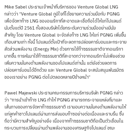
Mike Sabel ประธานเจ้าหน้าที่บริหารของ Venture Global LNG
กล่าวว่า “Venture Global ภูมิใจที่ได้ขยายความร่วมมือกับ PGNiG
เพื่อจัดหาก๊าซ LNG ของอเมริกาที่สะอาดและเชื่อถือได้ให้แก่โปแลนด์
นับตั้งแต่ปี 2561 ทั้งสองบริษัทได้ยกระดับความร่วมมืออย่างมีนัย
สำคัญ โดย Venture Global จะจัดส่งก๊าซ LNG ให้แก่ PGNiG เพิ่มขึ้น
เกือบสามเท่า ทั้งนี้ โปแลนด์ตั้งเป้าที่จะลดการปล่อยคาร์บอนและกระจาย
สัดส่วนพลังงาน (Energy Mix) ด้วยการใช้ก๊าซธรรมชาติจากอเมริกา
มากขึ้น การหันมาใช้ก๊าซธรรมชาติที่สะอาดกว่าจากอเมริกาไม่เพียงช่วย
เพิ่มความมั่นคงด้านพลังงานของโปแลนด์เท่านั้น แต่ยังช่วยลดการ
ปล่อยคาร์บอนได้อีกด้วย และ Venture Global จะสนับสนุนพันธมิตร
ของเราอย่าง PGNiG ต่อไปตลอดหลายปีข้างหน้า”
Pawel Majewski ประธานคณะกรรมการบริหารบริษัท PGNiG กล่าว
ว่า “การนำเข้าก๊าซ LNG ทำให้ PGNiG สามารถกระจายแหล่งที่มาและ
เส้นทางของการจัดหาก๊าซธรรมชาติ เรามอบความมั่นคงด้านพลังงานให้
แก่ลูกค้าชาวโปแลนด์ผ่านการส่งมอบก๊าซอย่างต่อเนื่องและราบรื่น ซึ่ง
ถือว่ามีความสำคัญอย่างยิ่ง เนื่องจากก๊าซธรรมชาติถือเป็นตัวเชื่อมใน
กระบวนการเปลี่ยนผ่านด้านพลังงานของเศรษฐกิจโปแลนด์ ขณะ