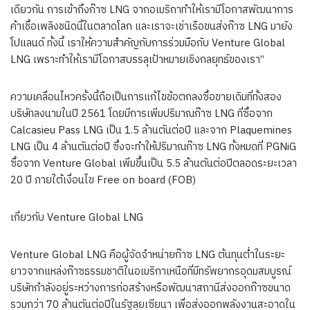
เดียวกัน การเข้าถึงก๊าซ LNG จากอเมริกาทำให้เรามีโอกาสพัฒนาการ
ค้าเชื้อเพลิงชนิดนี้ในตลาดโลก และเราจะเช่าเรือขนส่งก๊าซ LNG มายัง
โปแลนด์ ทั้งนี้ เราให้ความสำคัญกับการร่วมมือกับ Venture Global
LNG เพราะทำให้เรามีโอกาสบรรลุเป้าหมายเชิงกลยุทธ์ของเรา”
ความเคลื่อนไหวครั้งนี้ถือเป็นการแก้ไขข้อตกลงซื้อขายเดิมที่ทั้งสอง
บริษัทลงนามในปี 2561 โดยมีการเพิ่มปริมาณก๊าซ LNG ที่ซื้อจาก
Calcasieu Pass LNG เป็น 1.5 ล้านตันต่อปี และจาก Plaquemines
LNG เป็น 4 ล้านตันต่อปี ซึ่งจะทำให้ปริมาณก๊าซ LNG ทั้งหมดที่ PGNiG
ซื้อจาก Venture Global เพิ่มขึ้นเป็น 5.5 ล้านตันต่อปีตลอดระยะเวลา
20 ปี ภายใต้เงื่อนไข Free on board (FOB)
เกี่ยวกับ Venture Global LNG
Venture Global LNG คือผู้จัดจำหน่ายก๊าซ LNG ต้นทุนต่ำในระยะ
ยาวจากแหล่งก๊าซธรรมชาติในอเมริกาเหนือที่มีทรัพยากรอุดมสมบูรณ์
บริษัทกำลังอยู่ระหว่างการก่อสร้างหรือพัฒนาสถานีส่งออกก๊าซขนาด
รวมกว่า 70 ล้านตันต่อปีในรัฐลุยเซียนา เพื่อส่งออกพลังงานสะอาดใน