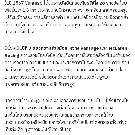
ในปี 2567 Vantage ได้รับ
รางวัลอันทรงเกียรติถึง 26 รางวัล
โดย
เพิ่มขึ้นมา 1.6 เท่า เมื่อเทียบกับปีที่ผ่านมา ความสำเร็จเหล่านี้ครอบคลุม
ไปถึงนวัตกรรม การบริการลูกค้า และเทคโนโลยีการซื้อขาย ซึ่งตอกย้ำ
ถึงความมุ่งมั่นของบริษัทในการนำเสนอคุณค่าที่เหนือชั้นให้กับชุมชน
เทรดเดอร์ทั่วโลก
ปีนี้ยังเป็น
ปีที่
3
ของความร่วมมือระหว่าง Vantage และ McLaren
Racing
ความร่วมมือครั้งนี้สะท้อนถึงคุณค่าอันสอดคล้องกันในด้านของ
ความรวดเร็ว ความแม่นยำ และประสิทธิภาพในระดับโลก ผ่านความร่วม
มือนี้ Vantage ได้สานสัมพันธ์กับแฟน ๆ และเทรดเดอร์นับล้านทั่วโลก
ผ่านความร่วมมือนี้ พร้อมตอกย้ำเอกลักษณ์แบรนด์ในฐานะ
แพลตฟอร์มการซื้อขายประสิทธิภาพสูง
นอกจากนี้ Vantage ยังได้เฉลิมฉลองครบรอบ 15 ปีในปีนี้ ซึ่งแสดงให้
เห็นถึงเส้นทางการเติบโตอย่างต่อเนื่อง และความก้าวหน้าทาง
เทคโนโลยี บริษัทยังคงมุ่งมั่นที่จะเสริมสร้าวความสามารถให้กับ
เทรดเดอร์ด้วยเครื่องมือ และทรัพยากรที่ล้ำสมัยมาโดยตลอดตั้งแต่จุด
เริ่มต้นเล็ก ๆ สู่ความเป็นผู้นำระดับโลก