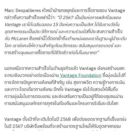
Marc Despallieres หัวหน้าฝ่ายกลยุทธ์และการซื้อขายของ Vantage
กล่าวถึงความสำเร็จเหล่านี้ว่า:
“ปี 2567 เป็นปีแห่งการพลิกโฉมของ
Vantage เราได้เฉลิมฉลอง 15 ปีแห่งความเป็นเลิศ
ได้รับรางวัลใน
อุตสาหกรรมเป็นประวัติการณ์
และความร่วมมือ
ที่ประสบความสำเร็จ
กับ McLaren
สิ่งเหล่านี้ได้ตอกย้ำถึง
ตำแหน่งของเราในฐานะผู้นำระดับ
โลก
เรายังคงให้ความสำคัญกับนวัตกรรม
สนับสนุนเทรดเดอร์
และ
การสร้าง
ชุมชนการ
ซื้อขาย
ที่มีชีวิตชีวาต่อไปในอนาคต”
นอกเหนือจากความสำเร็จในด้านธุรกิจแล้ว Vantage ยังคงสร้างผลก
ระทบเชิงบวกอย่างต่อเนื่องผ่าน
Vantage Foundation
ซึ่งมุ่งเน้นไปที่
การจัดการปัญหาทางสังคมที่สำคัญ เช่น สุขภาพจิต ความรู้ทางการเงิน
และภาวะโดดเดี่ยวทางสังคม อีกทั้ง Vantage ยังได้แสดงให้เห็นถึง
ความมุ่งมั่นในการตอบแทน และส่งเสริมความเป็นอยู่ที่ดีของชุมชนผ่าน
การสนับสนุนองค์กรการกุศลในท้องถิ่นและโครงการริเริ่มระดับโลก
Vantage ตั้งเป้าที่จะเติบโตในปี 2568 เพื่อต่อยอดรากฐานที่แข็งแกร่ง
ในปี 2567 บริษัทจึงพร้อมที่จะสร้างมาตรฐานใหม่ให้กับอุตสาหกรรม