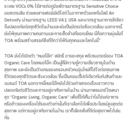
ระเหย VOCs 0% ไร้สารก่อภูมิแพ้ตามมาตรฐาน Sensitive Choice
ออสเตรเลีย ช่วยลดสารฟอร์มัลดีไฮด์ในอากาศด้วยเทคโนโลยี Air
Detoxify ผ่านมาตรฐาน LEED V4.1 USA และมาตรฐานอาคารสีเขียว
จึงปลอดภัยต่อทุกชีวิตในบ้านและยังเป็นมิตรต่อสิ่งแวดล้อม นอกจากนี้
ยังให้คุณภาพความทนทานและการเช็ดล้างที่ยอดเยี่ยม นี่คือความมุ่งมั่นที่
TOA พร้อมสร้างสรรค์สิ่งที่ดีกว่าให้กับทุกคนและโลกใบนี้”
TOA ยังได้เปิดตัว “หมอโอ๊ค” สมิทธิ์ อารยะสกุล พรีเซนเตอร์ของ TOA
Organic Care โดยหมอโอ๊ค เป็นผู้ที่มีความรู้ความเชี่ยวชาญในด้าน
สุขภาพ และยังเป็นตัวแทนของครอบครัวคนรุ่นใหม่ที่ใส่ใจต่อคุณภาพ
ชีวิตของทุกชีวิตและสิ่งแวดล้อม ซึ่งเป็นคอนเซ็ปต์เดียวกันกับสินค้าและ
แบรนด์ TOA นอกจากนี้หมอโอ๊คยังได้ร่วมถ่ายทอดเรื่องราวความ
ปลอดภัยต่อชีวิตและการอยู่อาศัยภายในบ้าน ผ่านภาพยนตร์โฆษณา
ชุด “Organic Living, Organic Care” เพื่อชี้ให้เห็นว่าไม่ใช่แค่อาหาร
หรือข้าวของเครื่องใช้รอบตัวเท่านั้นที่เราเลือกได้เพื่อประโยชน์สูงสุดต่อ
สุขภาพ แต่การอยู่อาศัยภายในบ้าน เราก็เลือกสิ่งที่ดีต่อสุขภาพได้เช่น
กัน