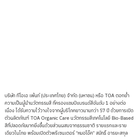
บริษัท ทีโอเอ เพ้นท์ (ประเทศไทย) จำกัด (มหาชน) หรือ TOA ตอกย้ำ
ความเป็นผู้นำนวัตกรรมสี ที่ครองแชมป์แบรนด์สีอันดับ 1 อย่างต่อ
เนื่อง ได้รับความไว้วางใจจากผู้บริโภคยาวนานกว่า 57 ปี ด้วยการเปิด
ตัวผลิตภัณฑ์ TOA Organic Care นวัตกรรมสีเทคโนโลยี Bio-Based
สีที่ปลอดภัยมากยิ่งขึ้นด้วยส่วนผสมจากธรรมชาติ รายแรกและราย
เดียวในไทย พร้อมเปิดตัวพรีเซนเตอร์ “หมอโอ๊ค” สมิทธิ์ อารยะสกุล