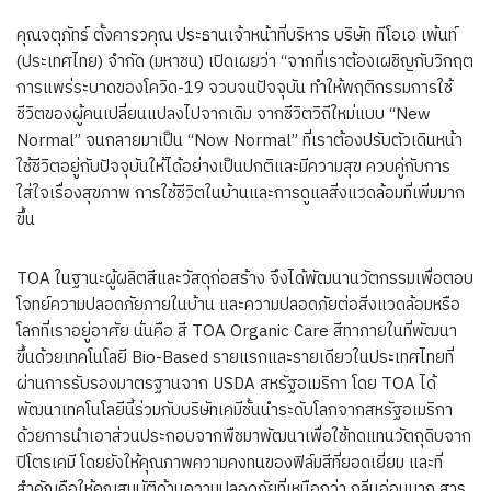
คุณจตุภัทร์ ตั้งคารวคุณ ประธานเจ้าหน้าที่บริหาร บริษัท ทีโอเอ เพ้นท์
(ประเทศไทย) จำกัด (มหาชน) เปิดเผยว่า “จากที่เราต้องเผชิญกับวิกฤต
การแพร่ระบาดของโควิด-19 จวบจนปัจจุบัน ทำให้พฤติกรรมการใช้
ชีวิตของผู้คนเปลี่ยนแปลงไปจากเดิม จากชีวิตวิถีใหม่แบบ “New
Normal” จนกลายมาเป็น “Now Normal” ที่เราต้องปรับตัวเดินหน้า
ใช้ชีวิตอยู่กับปัจจุบันให้ได้อย่างเป็นปกติและมีความสุข ควบคู่กับการ
ใส่ใจเรื่องสุขภาพ การใช้ชีวิตในบ้านและการดูแลสิ่งแวดล้อมที่เพิ่มมาก
ขึ้น
TOA ในฐานะผู้ผลิตสีและวัสดุก่อสร้าง จึงได้พัฒนานวัตกรรมเพื่อตอบ
โจทย์ความปลอดภัยภายในบ้าน และความปลอดภัยต่อสิ่งแวดล้อมหรือ
โลกที่เราอยู่อาศัย นั่นคือ สี TOA Organic Care สีทาภายในที่พัฒนา
ขึ้นด้วยเทคโนโลยี Bio-Based รายแรกและรายเดียวในประเทศไทยที่
ผ่านการรับรองมาตรฐานจาก USDA สหรัฐอเมริกา โดย TOA ได้
พัฒนาเทคโนโลยีนี้ร่วมกับบริษัทเคมีชั้นนำระดับโลกจากสหรัฐอเมริกา
ด้วยการนำเอาส่วนประกอบจากพืชมาพัฒนาเพื่อใช้ทดแทนวัตถุดิบจาก
ปิโตรเคมี โดยยังให้คุณภาพความคงทนของฟิล์มสีที่ยอดเยี่ยม และที่
สำคัญคือให้คุณสมบัติด้านความปลอดภัยที่เหนือกว่า กลิ่นอ่อนมาก สาร