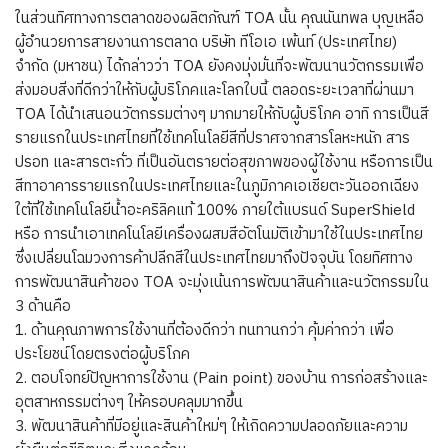
ในส่วนทิศทางการตลาดของผลิตภัณฑ์ TOA นั้น คุณนันทพล บุญเหลือ
ผู้อำนวยการสายงานการตลาด บริษัท ทีโอเอ เพ้นท์ (ประเทศไทย)
จำกัด (มหาชน) ได้กล่าวว่า TOA ยังคงมุ่งมั่นที่จะพัฒนานวัตกรรมเพื่อ
ส่งมอบสิ่งที่ดีกว่าให้กับผู้บริโภคและโลกใบนี้ ตลอดระยะเวลาที่ผ่านมา
TOA ได้นำเสนอนวัตกรรมต่างๆ มากมายให้กับผู้บริโภค อาทิ การเป็นสี
รายแรกในประเทศไทยที่ใช้เทคโนโลยีสีที่ปราศจากสารโลหะหนัก สาร
ปรอท และสารตะกั่ว ที่เป็นอันตรายต่อสุขภาพของผู้ใช้งาน หรือการเป็น
สีทาอาคารรายแรกในประเทศไทยและในภูมิภาคเอเชียตะวันออกเฉียง
ใต้ที่ใช้เทคโนโลยีน้ำอะคริลิคแท้ 100% ภายใต้แบรนด์ SuperShield
หรือ การนำเอาเทคโนโลยีเครื่องผสมสีอัตโนมัติเข้ามาใช้ในประเทศไทย
ซึ่งเปลี่ยนโฉมวงการค้าปลีกสีในประเทศไทยมาถึงปัจจุบัน โดยทิศทาง
การพัฒนาสินค้าของ TOA จะมุ่งเน้นการพัฒนาสินค้าและนวัตกรรมใน
3 ด้านคือ
1. ด้านคุณภาพการใช้งานที่ต้องดีกว่า ทนทานกว่า คุ้มค่ากว่า เพื่อ
ประโยชน์โดยตรงต่อผู้บริโภค
2. ตอบโจทย์ปัญหาการใช้งาน (Pain point) ของบ้าน การก่อสร้างและ
อุตสาหกรรมต่างๆ ให้ครอบคลุมมากขึ้น
3. พัฒนาสินค้าที่มีอยู่และสินค้าใหม่ๆ ให้เกิดความปลอดภัยและความ