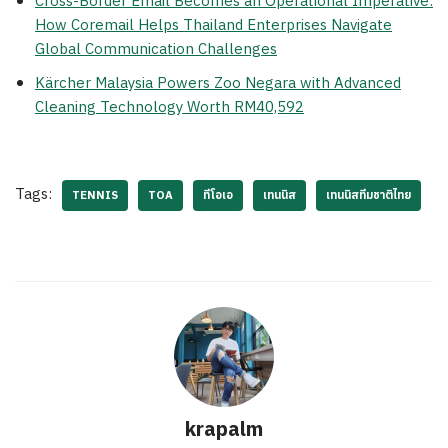
Cross-Border Email Becomes an Operational Imperative:
How Coremail Helps Thailand Enterprises Navigate
Global Communication Challenges
Kärcher Malaysia Powers Zoo Negara with Advanced
Cleaning Technology Worth RM40,592
Tags:
TENNIS
TOA
ทีโอเอ
เทนนิส
เทนนิสทีมชาติไทย
krapalm