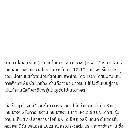
บริษัท ทีโอเอ เพ้นท์ (ประเทศไทย) จำกัด (มหาชน) หรือ TOA สานฝันนัก
เทนนิสเยาวชน ทีมชาติไทย รุ่นอายุไม่เกิน 12 ปี “จินนี่” จิณห์นิภา ตราชู
วณิช นักเทนนิสที่อายุน้อยที่สุดในทีมชาติไทย โดย TOA ได้สนับสนุนทุน
การศึกษาเพื่อพัฒนาทักษะด้านกีฬาของเยาวชน ให้เป็นต้นแบบสู่การ
เป็นนักเทนนิสทีมชาติไทยรุ่นใหญ่ต่อไปในอนาคต
เมื่อเร็ว ๆ นี้ “จินนี่” จิณห์นิภา ตราชูวณิช ได้คว้าแชมป์ อันดับ 3 ทีม
เทนนิสหญิง ในการแข่งขันเทนนิสชิงชนะเลิศแห่งเอเชีย ประเภททีม รุ่น
อายุไม่เกิน 12 ปี รายการ “ไอทีเอฟ เอเชีย ทเวลฟ์ แอนด์ อันเดอร์ทีม
คอมเพทติชัน ไฟนอลส์ 2021 ณ กรุงนูร์-ชุลตัน ประเทศคาซัคสถาน ซึ่ง