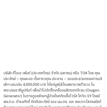
บริษัท ทีโอเอ เพ้นท์ (ประเทศไทย) จำกัด (มหาชน) หรือ TOA โดย คุณ
ประจักษ์ – คุณละออ ตั้งคารวคุณ ประธาน – รองประธานกรรมการบริ
ษัทฯ มอบเงิน 4,000,000 บาท ให้แก่มูลนิธิโรงพยาบาลตำรวจ ใน
พระบรมราชินูปถัมภ์ เพื่อนำไปจัดซื้อเครื่องผลิตออกซิเจน (Oxygen
Generator) ในการดูแลรักษาผู้ป่วยโรคติดเชื้อไวรัส โควิด-19 โดยมี
พล.ต.อ. ดำรงศักดิ์ กิตติประภัสร์ รอง ผบ.ตร. และ พล.ต.ท.โสภณรัชต์