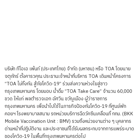
บริษัท ทีโอเอ เพ้นท์ (ประเทศไทย) จำกัด (มหาชน) หรือ TOA โดยนาย
จตุภัทร์ ตั้งคารวคุณ ประธานเจ้าหน้าที่บริหาร TOA เดินหน้าโครงการ
“TOA ไม่ทิ้งกัน สู้ภัยโควิด-19” ร่วมส่งความห่วงใยสู่ชาว
กรุงเทพมหานคร โดยมอบ น้ำดื่ม “TOA Take Care” จำนวน 60,000
ขวด ให้แก่ พลตำรวจเอก อัศวิน ขวัญเมือง ผู้ว่าราชการ
กรุงเทพมหานคร เพื่อนำไปใช้ในภารกิจป้องกันโควิด-19 ที่ศูนย์พัก
คอยฯ โรงพยาบาลสนาม รถหน่วยบริการฉีดวัคซีนเคลื่อนที่ กทม. (BKK
Mobile Vaccination Unit : BMV) รวมถึงหน่วยงานต่าง ๆ บุคลากร
ด่านหน้าที่ปฏิบัติงาน และประชาชนที่ได้รับผลกระทบจากการแพร่ระบาด
ของโควิด-19 ในพื้นที่กรุงเทพมหานครต่อไป