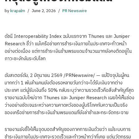
by
krapalm
June 2, 2026
PR Newswire
ดัชนี Interoperability Index ฉบับแรกจาก Thunes และ Juniper
Research ชี้ว่า แม้เครือข่ายการชำระเงินภายในประเทศจะก้าวหน้า
อย่างต่อเนื่อง แต่การชำระเงินข้ามพรมแดนจำนวนมากยังคงติดอยู่ใน
ภาวะชะงักงันระดับโลก
อัมสเตอร์ดัม
,
2 มิถุนายน 2569
/PRNewswire/ — แม้ปัจจุบันผู้คน
มากกว่า 1 พันล้านคนยังต้องรอหลายวันกว่าจะได้รับเงินจากต่าง
ประเทศ แต่ผู้รับเงินถึง 50% กลับระบุว่าความรวดเร็วคือสิ่งสำคัญที่สุด
รายงานฉบับใหม่จาก Thunes และ Juniper Research เผยให้เห็นช่อง
ว่างอย่างชัดเจนระหว่างความคาดหวังของผู้บริโภคกับความเป็นจริง
ของเครือข่ายการชำระเงินข้ามพรมแดนที่ยังล่าช้าและกระจัดกระจาย
รายงานยังชี้ให้เห็นจุดบอดสำคัญของภาคการเงินด้วยว่า แม้ระบบการ
ชำระเงินภายในประเทศจะรวดเร็วและก้าวหน้ากว่าที่เคย แต่นวัตกรรม