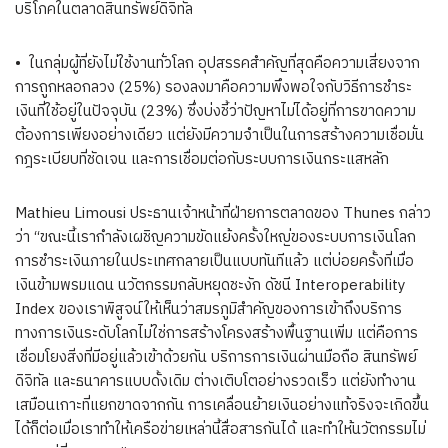
บริโภคในตลาดสินทรัพย์ดิจิทัล
• ในกลุ่มผู้ที่ยังไม่ใช้งานทั่วโลก อุปสรรคสำคัญที่สุดคือความเสี่ยงจาก
การถูกหลอกลวง (25%) รองลงมาคือความพึงพอใจกับวิธีการชำระ
เงินที่ใช้อยู่ในปัจจุบัน (23%) ซึ่งบ่งชี้ว่าปัญหาไม่ได้อยู่ที่การขาดความ
ต้องการเพียงอย่างเดียว แต่ยังมีความจำเป็นในการสร้างความเชื่อมั่น
กฎระเบียบที่ชัดเจน และการเชื่อมต่อกับระบบการเงินกระแสหลัก
Mathieu Limousi ประธานเจ้าหน้าที่ฝ่ายการตลาดของ Thunes กล่าว
ว่า “ขณะนี้เรากำลังเผชิญความขัดแย้งครั้งใหญ่ของระบบการเงินโลก
การชำระเงินภายในประเทศกลายเป็นแบบทันทีแล้ว แต่บ่อยครั้งที่เมื่อ
เงินข้ามพรมแดน นวัตกรรมกลับหยุดชะงัก ดัชนี Interoperability
Index ของเราพิสูจน์ให้เห็นว่าสมรภูมิสำคัญของการเข้าถึงบริการ
ทางการเงินระดับโลกไม่ใช่การสร้างโครงสร้างพื้นฐานเพิ่ม แต่คือการ
เชื่อมโยงสิ่งที่มีอยู่แล้วเข้าด้วยกัน บริการการเงินผ่านมือถือ สินทรัพย์
ดิจิทัล และธนาคารแบบดั้งเดิม ต่างเติบโตอย่างรวดเร็ว แต่ยังทำงาน
เสมือนเกาะที่แยกขาดจากกัน การเคลื่อนย้ายเงินอย่างแท้จริงจะเกิดขึ้น
ได้ก็ต่อเมื่อเราทำให้เครือข่ายเหล่านี้สื่อสารกันได้ และทำให้นวัตกรรมไม่