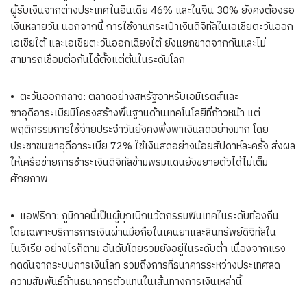
ผู้รับเงินจากต่างประเทศในอินเดีย 46% และในจีน 30% ยังคงต้องรอ
เงินหลายวัน นอกจากนี้ การใช้งานกระเป๋าเงินดิจิทัลในเอเชียตะวันออก
เอเชียใต้ และเอเชียตะวันออกเฉียงใต้ ยังแยกขาดจากกันและไม่
สามารถเชื่อมต่อกันได้ตั้งแต่ต้นในระดับโลก
• ตะวันออกกลาง: ตลาดอย่างสหรัฐอาหรับเอมิเรตส์และ
ซาอุดีอาระเบียมีโครงสร้างพื้นฐานด้านเทคโนโลยีที่ก้าวหน้า แต่
พฤติกรรมการใช้จ่ายประจำวันยังคงพึ่งพาเงินสดอย่างมาก โดย
ประชาชนซาอุดีอาระเบีย 72% ใช้เงินสดอย่างน้อยสัปดาห์ละครั้ง ส่งผล
ให้เครือข่ายการชำระเงินดิจิทัลข้ามพรมแดนยังขยายตัวได้ไม่เต็ม
ศักยภาพ
• แอฟริกา: ภูมิภาคนี้เป็นผู้บุกเบิกนวัตกรรมฟินเทคในระดับท้องถิ่น
โดยเฉพาะบริการการเงินผ่านมือถือในเคนยาและสินทรัพย์ดิจิทัลใน
ไนจีเรีย อย่างไรก็ตาม อันดับโดยรวมยังอยู่ในระดับต่ำ เนื่องจากแรง
กดดันจากระบบการเงินโลก รวมถึงการที่ธนาคารระหว่างประเทศลด
ความสัมพันธ์ด้านธนาคารตัวแทนในเส้นทางการเงินเหล่านี้