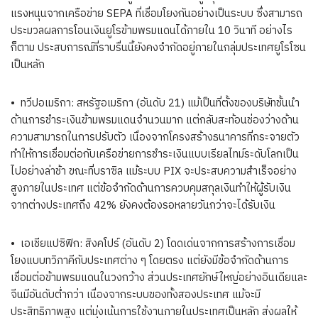
แรงหนุนจากเครือข่าย SEPA ที่เชื่อมโยงกันอย่างเป็นระบบ ซึ่งสามารถ
ประมวลผลการโอนเงินยูโรข้ามพรมแดนได้ภายใน 10 วินาที อย่างไร
ก็ตาม ประสบการณ์ที่ราบรื่นนี้ยังคงจำกัดอยู่ภายในกลุ่มประเทศยูโรโซน
เป็นหลัก
• ทวีปอเมริกา: สหรัฐอเมริกา (อันดับ 21) แม้เป็นที่ตั้งของบริษัทชั้นนำ
ด้านการชำระเงินข้ามพรมแดนจำนวนมาก แต่กลับสะท้อนช่องว่างด้าน
ความสามารถในการปรับตัว เนื่องจากโครงสร้างธนาคารที่กระจายตัว
ทำให้การเชื่อมต่อกับเครือข่ายการชำระเงินแบบเรียลไทม์ระดับโลกเป็น
ไปอย่างล่าช้า ขณะที่บราซิล แม้ระบบ PIX จะประสบความสำเร็จอย่าง
สูงภายในประเทศ แต่ข้อจำกัดด้านการควบคุมสกุลเงินทำให้ผู้รับเงิน
จากต่างประเทศถึง 42% ยังคงต้องรอหลายวันกว่าจะได้รับเงิน
• เอเชียแปซิฟิก: สิงคโปร์ (อันดับ 2) โดดเด่นจากการสร้างการเชื่อม
โยงแบบทวิภาคีกับประเทศต่าง ๆ โดยตรง แต่ยังมีข้อจำกัดด้านการ
เชื่อมต่อข้ามพรมแดนในวงกว้าง ส่วนประเทศยักษ์ใหญ่อย่างอินเดียและ
จีนมีอันดับต่ำกว่า เนื่องจากระบบของทั้งสองประเทศ แม้จะมี
ประสิทธิภาพสูง แต่มุ่งเน้นการใช้งานภายในประเทศเป็นหลัก ส่งผลให้