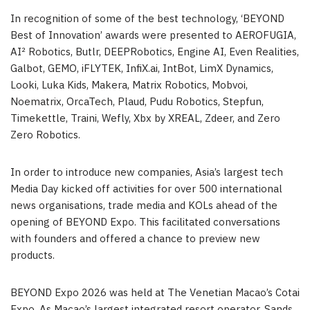
In recognition of some of the best technology, ‘BEYOND
Best of Innovation’ awards were presented to AEROFUGIA,
AI² Robotics, Butlr, DEEPRobotics, Engine AI, Even Realities,
Galbot, GEMO, iFLYTEK, InfiX.ai, IntBot, LimX Dynamics,
Looki, Luka Kids, Makera, Matrix Robotics, Mobvoi,
Noematrix, OrcaTech, Plaud, Pudu Robotics, Stepfun,
Timekettle, Traini, Wefly, Xbx by XREAL, Zdeer, and Zero
Zero Robotics.
In order to introduce new companies, Asia’s largest tech
Media Day kicked off activities for over 500 international
news organisations, trade media and KOLs ahead of the
opening of BEYOND Expo. This facilitated conversations
with founders and offered a chance to preview new
products.
BEYOND Expo 2026 was held at The Venetian Macao’s Cotai
Expo. As Macao’s largest integrated resort operator, Sands