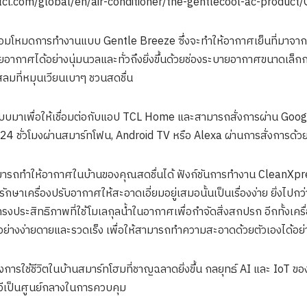
www.tcl.com/global/en/air-conditioner/the-gentlecool-ac-product
อมโหมดการทำงานแบบ Gentle Breeze ซึ่งจะทำให้อากาศเย็นที่มาจากเครื่
ยอากาศได้อย่างนุ่มนวลและทั่วถึงยิ่งขึ้นด้วยช่องระบายอากาศขนาดเล็กกว
ลมที่หมุนเวียนเบาๆ ชวนสดชื่น
บมาเพื่อให้เชื่อมต่อกับแอป TCL Home และสามารถสั่งการผ่าน Google A
 ชั่วโมงผ่านสมาร์ทโฟน, Android TV หรือ Alexa ผ่านการสั่งการด้วยเ
่สามารถทำให้อากาศในบ้านของคุณสดชื่นได้ ฟังก์ชันการทำงาน CleanXpres
าเครื่องปรับอากาศให้สะอาดเอี่ยมอยู่เสมอนั้นเป็นเรื่องง่าย ยิ่งไปกว่
ะสิทธิภาพที่ใช้โมเลกุลน้ำในอากาศเพื่อกำจัดสิ่งสกปรก อีกทั้งเครื่อง
่างง่ายดายและรวดเร็ง เพื่อให้สามารถทำความสะอาดด้วยตัวเองได้อ
การใช้ชีวิตในบ้านสมาร์ทโฮมที่ชาญฉลาดยิ่งขึ้น กลยุทธ์ AI และ IoT ของ
ีเป็นศูนย์กลางในการควบคุม