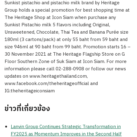
Sunkist pistachio and pistachio milk brand by Heritage
Group holds a special promotion for best shopping time at
The Heritage Shop at Icon Siam when purchase any
Sunkist Pistachio milk 5 flavors including Original,
Unsweetened, Chocolate, Thai Tea and Banana Purée size
180ml (3 cartons/pack) at only 55 baht from 59 baht and
size 946ml at 90 baht from 99 baht. Promotion starts 16 –
30 November 2021 at The Heritage Flagship Store on G
Floor Southern Zone of Suk Siam at Icon Siam. For more
information please call 02-288-0908 or follow our news
updates on www.heritagethailand.com,
www.facebook.com/theheritageofficial and
IG:theheritageiconsiam
ข่าวที่เกี่ยวข้อง
Lanvin Group Continues Strategic Transformation in
FY2025 as Momentum Improves in the Second Half