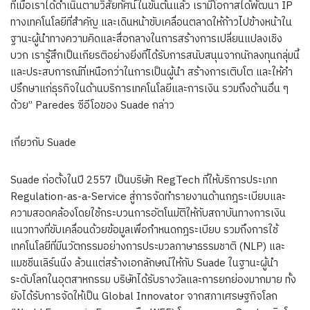
ที่เมื่อเราได้ดำเนินตามวิสัยทัศน์ในขั้นต้นแล้ว เรามีโอกาสได้พัฒนา IP
ทางเทคโนโลยีที่สำคัญ และเดินหน้าขับเคลื่อนตลาดให้ก้าวไปข้างหน้าใน
ฐานะผู้นำทางความคิดและสื่อกลางในการสร้างการเปลี่ยนแปลงเชิง
บวก เรารู้สึกเป็นเกียรติอย่างยิ่งที่ได้รับการสนับสนุนจากนักลงทุนกลุ่มนี้
และประสบการณ์ที่เหนือกว่าในการเป็นผู้นำ สร้างการเติบโต และให้คำ
ปรึกษาแก่ธุรกิจในด้านบริการเทคโนโลยีและการเงิน รวมถึงด้านอื่น ๆ
ด้วย” Paredes ซีอีโอของ Suade กล่าว
เกี่ยวกับ Suade
Suade ก่อตั้งในปี 2557 เป็นบริษัท RegTech ที่ให้บริการประเภท
Regulation-as-a-Service สู่การจัดทำรายงานด้านกฎระเบียบและ
ความสอดคล้องโดยใช้กระบวนการอัตโนมัติให้กับสถาบันทางการเงิน
แนวทางที่ขับเคลื่อนด้วยข้อมูลเพื่อกำหนดกฎระเบียบ รวมถึงการใช้
เทคโนโลยีที่มีนวัตกรรมอย่างการประมวลภาษาธรรมชาติ (NLP) และ
แมชชีนเลิร์นนิ่ง ล้วนแต่สร้างเอกลักษณ์ให้กับ Suade ในฐานะผู้นำ
ระดับโลกในอุตสาหกรรม บริษัทได้รับรางวัลและการยกย่องมากมาย ทั้ง
ยังได้รับการจัดให้เป็น Global Innovator จากสภาเศรษฐกิจโลก