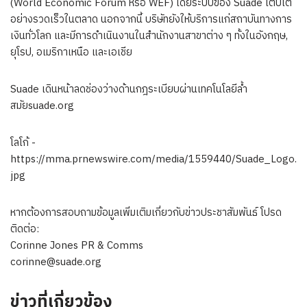
(World Economic Forum หรือ WEF) โดยระบบของ Suade เติบโต
อย่างรวดเร็วในตลาด นอกจากนี้ บริษัทยังให้บริการแก่สถาบันทางการ
เงินทั่วโลก และมีการดำเนินงานในสำนักงานสาขาต่าง ๆ ทั้งในอังกฤษ,
ยุโรป, อเมริกาเหนือ และเอเชีย
Suade เดินหน้าลดช่องว่างด้านกฎระเบียบผ่านเทคโนโลยีล้ำ
สมัยsuade.org
โลโก้ -
https://mma.prnewswire.com/media/1559440/Suade_Logo.
jpg
หากต้องการสอบถามข้อมูลเพิ่มเติมเกี่ยวกับข่าวประชาสัมพันธ์ โปรด
ติดต่อ:
Corinne Jones PR & Comms
corinne@suade.org
ข่าวที่เกี่ยวข้อง