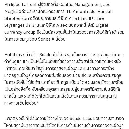
Philippe Laffont ผู้ร่วมก่อตั้ง Coatue Management, Joe
Moglia อดีตประธานคณะกรรมการ TD Ameritrade, Randall
Stephenson อดีตประธานและซีอีโอ AT&T Inc และ Lee
Styslinger ประธานและซีอีโอ Altec นอกจากนี้ ยังมี Digital
Currency Group ซึ่งเป็นนักลงทุนชั้นนำในแวดวงการเงินดิจิทัลเข้าร่วม
ในการระดมทุนรอบ Series A นี้ด้วย
Hutchins กล่าวว่า “Suade กำลังจะพลิกโฉมการรายงานข้อมูลด้านการ
กำกับดูแล และเป็นหนึ่งในบริษัทที่สร้างความฮือฮาได้มากที่สุดแห่งหนึ่ง
เท่าที่ผมเคยเห็นมา โซลูชันการรายงานข้อมูลและแนวทางการสร้าง
มาตรฐานข้อมูลโดยลดความซับซ้อนลงจะช่วยเร่งและสร้างความสมดุล
ในการบังคับใช้ข้อกำหนดเกี่ยวกับกฎระเบียบ โดย Suade มีความพร้อม
เป็นอย่างยิ่งที่จะขับเคลื่อนอุตสาหกรรมไปสู่อนาคตที่มีความเป็นดิจิทัล
มากขึ้น และผมก็ดีใจที่ได้เป็นส่วนหนึ่งในคณะกรรมการสนับสนุนเส้น
ทางการเติบโตด้วย”
แพลตฟอร์มที่ได้รับความไว้วางใจของ Suade Labs มอบความสามารถ
ให้กับสถาบันทางการเงินทั่วโลกในการดำเนินงานด้านการรายงานข้อมูล