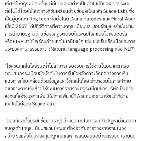
เกี่ยวกับกฎระเบียบตั้งแต่ต้นจนจบอย่างเป็นอัตโนมัติและขยายระบบ
ต่อไปได้โดยใช้แนวทางที่ขับเคลื่อนด้วยข้อมูลเป็นหลัก Suade Labs ซึ่ง
เป็นผู้บุกเบิก RegTech ก่อตั้งโดย Diana Paredes และ Murat Abur
เมื่อปี 2557 ได้ปฏิวัติการตีความกฎระเบียบและมอบข้อมูลเหล่านั้นผ่าน
การนำมาตรฐานด้านข้อมูลกฎระเบียบในระดับโลกแบบโอเพ่นซอร์ส
หรือFIRE มาใช้ พร้อมด้วยเทคโนโลยีใหม่ ๆ เช่น แมชชีนเลิร์นนิ่งและการ
ประมวลภาษาธรรมชาติ (Natural language processing หรือ NLP)
“โซลูชันเทคโนโลยีรุ่นเก่าไม่สามารถรองรับการใช้งานในอนาคต หรือ
ตอบสนองระเบียบข้อบังคับในการรับมือหลังภาวะวิกฤตทางการเงิน
แนวทางที่ขับเคลื่อนด้วยข้อมูลและใช้เทคโนโลยีเข้ามาช่วยในการกำกับ
ดูแลทางการเงินช่วยให้ระบบการรายงานกฎระเบียบของบริษัทเป็นการ
ลงทุนที่สร้างมูลค่าเพิ่ม มิใช่การเพิ่มหนี้” Abur ประธานเจ้าหน้าที่ฝ่าย
เทคโนโลยีของ Suade กล่าว
“ตอนที่เราตั้งบริษัทขึ้นมา เรารู้ดีว่าแนวทางในการแก้ไขปัญหาด้านความ
สมดุลด้านกฎระเบียบขนานใหญ่จะต้องอาศัยการวางรากฐานในวง
กว้าง รวมถึงได้นักลงทุนที่ถูกคนและการสนับสนุนอย่างตรงจุด เรายินดี