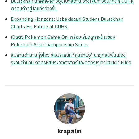
Dulatkhan นักศึกษาชาวอุซเบกิสถาน วางเส้นทางอนาคตที่ CUHK
พร้อมก้าวสู่โลกที่กว้างขึ้น
Expanding Horizons: Uzbekistani Student Dulatkhan
Charts His Future at CUHK
เปิดตัว Pokémon Game On! พร้อมเริ่มฤดูกาลใหม่ของ
Pokémon Asia Championship Series
สืบสานตำนานกุ้ยโจว สัมผัสเสน่ห์ “กุนซานจู” นาฏศิลป์พื้นเมือง
ระดับตำนาน ถอดรหัสประวัติศาสตร์และจิตวิญญาณชนเผ่าเหมียว
krapalm