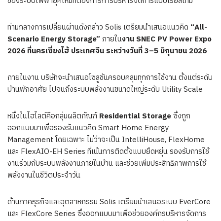
ของระบบไฟฟ้ายุคใหม่ที่ต้องการการบริหารจัดการแบบเรียลไทม์
ท่ามกลางการเปลี่ยนผ่านดังกล่าว Solis เตรียมนำเสนอแนวคิด
“All-
Scenario Energy Storage”
ภายใน
งาน SNEC PV Power Expo
2026 ที่นครเซี่ยงไฮ้ ประเทศจีน ระหว่างวันที่ 3–5 มิถุนายน 2026
ภายในงาน บริษัทจะนำเสนอโซลูชันครอบคลุมทุกการใช้งาน ตั้งแต่ระดับ
บ้านพักอาศัย ไปจนถึงระบบพลังงานขนาดใหญ่ระดับ Utility Scale
หนึ่งในไฮไลต์คือกลุ่มผลิตภัณฑ์
Residential Storage
ซึ่งถูก
ออกแบบมาเพื่อรองรับแนวคิด Smart Home Energy
Management โดยเฉพาะ ไม่ว่าจะเป็น IntelliHouse, FlexHome
และ FlexAIO-EH Series ที่เน้นการติดตั้งแบบยืดหยุ่น รองรับการใช้
งานร่วมกับระบบพลังงานภายในบ้าน และช่วยเพิ่มประสิทธิภาพการใช้
พลังงานในชีวิตประจำวัน
ด้านภาคธุรกิจและอุตสาหกรรม Solis เตรียมนำเสนอระบบ EverCore
และ FlexCore Series ซึ่งออกแบบมาเพื่อช่วยองค์กรบริหารจัดการ