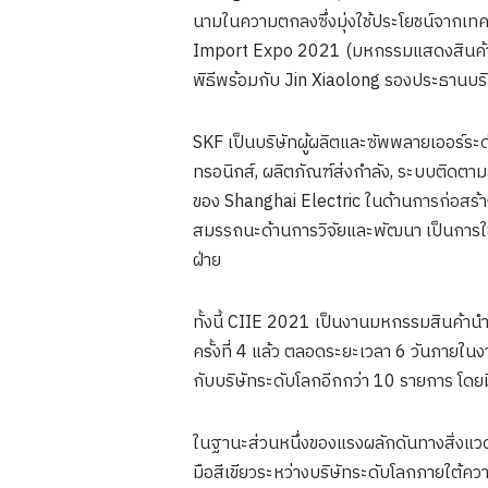
นามในความตกลงซึ่งมุ่งใช้ประโยชน์จากเทคโ
Import Expo 2021 (มหกรรมแสดงสินค้านำเ
พิธีพร้อมกับ Jin Xiaolong รองประธานบริษ
SKF เป็นบริษัทผู้ผลิตและซัพพลายเออร์ระดั
ทรอนิกส์, ผลิตภัณฑ์ส่งกำลัง, ระบบติดตามส
ของ Shanghai Electric ในด้านการก่อสร้
สมรรถนะด้านการวิจัยและพัฒนา เป็นการใช้ป
ฝ่าย
ทั้งนี้ CIIE 2021 เป็นงานมหกรรมสินค้านำเข
ครั้งที่ 4 แล้ว ตลอดระยะเวลา 6 วันภาย
กับบริษัทระดับโลกอีกกว่า 10 รายการ โดย
ในฐานะส่วนหนึ่งของแรงผลักดันทางสิ่งแวดล้อ
มือสีเขียวระหว่างบริษัทระดับโลกภายใต้คว