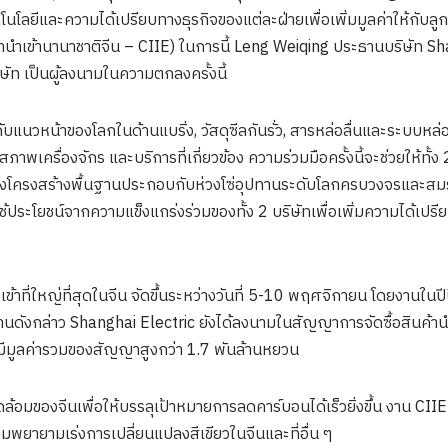
นโลยีและความได้เปรียบทางธุรกิจของแต่ละฝ่ายเพื่อเพิ่มมูลค่าให้กับลู
ข้านานาชาติจีน – CIIE) ในการนี้ Leng Weiqing ประธานบริษัท Sha
ัท เป็นผู้ลงนามในความตกลงครั้งนี้
บแนวหน้าของโลกในด้านแบริ่ง, วัสดุซีลกันรั่ว, สารหล่อลื่นและระบบหล่อ
ภาพเครื่องจักร และบริการที่เกี่ยวข้อง ความร่วมมือครั้งนี้จะช่วยให้ทั
างโครงสร้างพื้นฐานประกอบกับห่วงโซ่อุปทานระดับโลกครบวงจรและสมร
ระโยชน์จากความแข็งแกร่งร่วมของทั้ง 2 บริษัทเพื่อเพิ่มความได้เปรีย
้าที่ใหญ่ที่สุดในจีน จัดขึ้นระหว่างวันที่ 5-10 พฤศจิกายน โดยงานในปีนี
ในงานดังกล่าว Shanghai Electric ยังได้ลงนามในสัญญาการจัดซื้อสิน
มีมูลค่ารวมของสัญญาสูงกว่า 1.7 พันล้านหยวน
มของจีนเพื่อให้บรรลุเป้าหมายการลดคาร์บอนได้เร็วยิ่งขึ้น งาน CIIE คร
ามพยายามเร่งการเปลี่ยนแปลงสีเขียวในจีนและที่อื่น ๆ