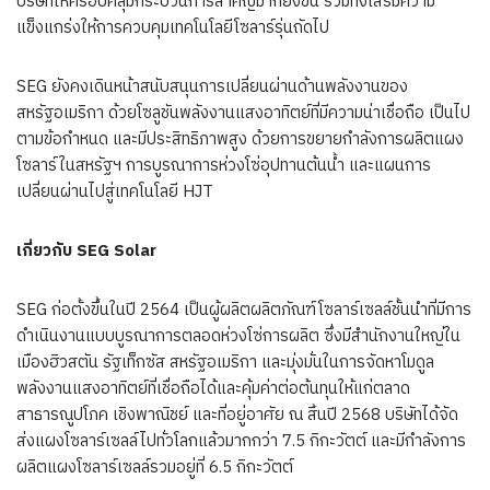
บริษัทให้ครอบคลุมกระบวนการสำคัญมากยิ่งขึ้น รวมทั้งเสริมความ
แข็งแกร่งให้การควบคุมเทคโนโลยีโซลาร์รุ่นถัดไป
SEG ยังคงเดินหน้าสนับสนุนการเปลี่ยนผ่านด้านพลังงานของ
สหรัฐอเมริกา ด้วยโซลูชันพลังงานแสงอาทิตย์ที่มีความน่าเชื่อถือ เป็นไป
ตามข้อกำหนด และมีประสิทธิภาพสูง ด้วยการขยายกำลังการผลิตแผง
โซลาร์ในสหรัฐฯ การบูรณาการห่วงโซ่อุปทานต้นน้ำ และแผนการ
เปลี่ยนผ่านไปสู่เทคโนโลยี HJT
เกี่ยวกับ
SEG Solar
SEG ก่อตั้งขึ้นในปี 2564 เป็นผู้ผลิตผลิตภัณฑ์โซลาร์เซลล์ชั้นนำที่มีการ
ดำเนินงานแบบบูรณาการตลอดห่วงโซ่การผลิต ซึ่งมีสำนักงานใหญ่ใน
เมืองฮิวสตัน รัฐเท็กซัส สหรัฐอเมริกา และมุ่งมั่นในการจัดหาโมดูล
พลังงานแสงอาทิตย์ที่เชื่อถือได้และคุ้มค่าต่อต้นทุนให้แก่ตลาด
สาธารณูปโภค เชิงพาณิชย์ และที่อยู่อาศัย ณ สิ้นปี 2568 บริษัทได้จัด
ส่งแผงโซลาร์เซลล์ไปทั่วโลกแล้วมากกว่า 7.5 กิกะวัตต์ และมีกำลังการ
ผลิตแผงโซลาร์เซลล์รวมอยู่ที่ 6.5 กิกะวัตต์