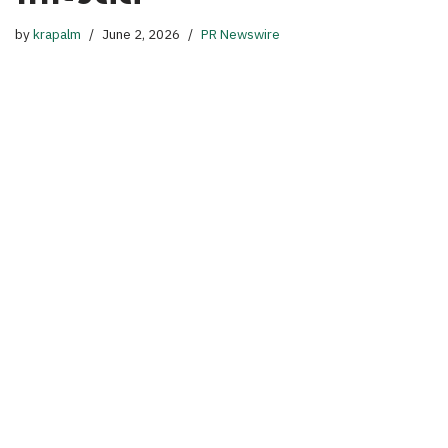
by
krapalm
June 2, 2026
PR Newswire