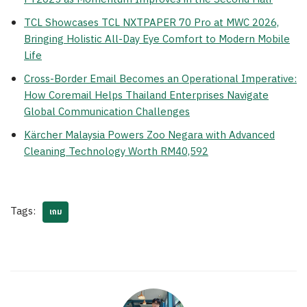
TCL Showcases TCL NXTPAPER 70 Pro at MWC 2026,
Bringing Holistic All-Day Eye Comfort to Modern Mobile
Life
Cross-Border Email Becomes an Operational Imperative:
How Coremail Helps Thailand Enterprises Navigate
Global Communication Challenges
Kärcher Malaysia Powers Zoo Negara with Advanced
Cleaning Technology Worth RM40,592
Tags:
เกม