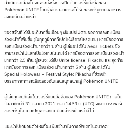
ดำเนินต่อเนื่องไปจนกระทั่งถึงการเปิดตัวเวอร์ชั่นมือถือของ
Pokémon UNITE โดยผู้เล่นจะสามารถได้รับของขวัญตามยอดการ
ลงทะเบียนล่วงหน้า
ของขวัญที่ได้รับจะดีมากขึ้นเรื่อยๆ ผันแปรไปตามยอดการลงทะเบียน
ล่วงหน้าที่เพิ่มขึ้น (ในทุกภูมิภาคที่เปิดให้บริการโหลดเกม) หากมียอดการ
ลงทะเบียนล่วงหน้ามากกว่า 1 ล้าน ผู้เล่นจะได้รับ Aeos Tickets ซึ่ง
สามารถนำไปแลกเป็นไอเทมในเกมได้ หากมียอดการลงทะเบียนล่วงหน้า
มากกว่า 2.5 ล้าน ผู้เล่นจะได้รับ Unite license: Pikachu และสุดท้าย
หากมียอดการลงทะเบียนล่วงหน้ามากกว่า 5 ล้าน ผู้เล่นจะได้รับ
Special Holowear – Festival Style: Pikachu ที่ช่วยนำ
บรรยากาศการเฉลิมฉลองอันแสนสนุกสนานสู่ Pokémon UNITE
ผู้เล่นทุกคนที่เล่นในเวอร์ชั่นบนมือถือของ Pokémon UNITE ภายใน
วันอาทิตย์ที่ 31 ตุลาคม 2021 เวลา 14.59 น. (UTC) จะสามารถขอรับ
ของขวัญในแคมเปญการลงทะเบียนล่วงหน้าเหล่านี้ได้
แนะนำโปเกมอนตัวใหม่ที่จะเพิ่มเข้ามาในการอัพเดทในอนาคต!