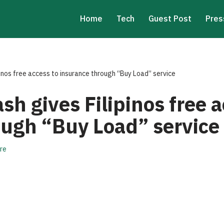
Home
Tech
Guest Post
Pres
pinos free access to insurance through “Buy Load” service
sh gives Filipinos free a
ough “Buy Load” service
re