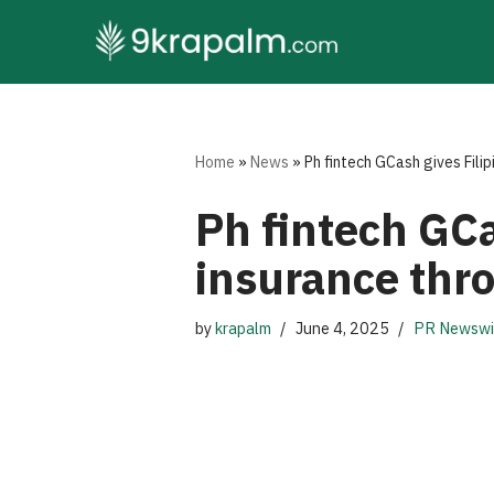
Skip
to
content
Home
»
News
»
Ph fintech GCash gives Fili
Ph fintech GCa
insurance thr
by
krapalm
June 4, 2025
PR Newswi