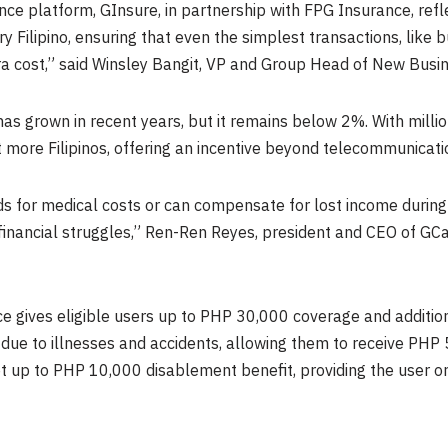
rance platform, GInsure, in partnership with FPG Insurance, r
ry Filipino, ensuring that even the simplest transactions, like
a cost,” said
Winsley Bangit
, VP and Group Head of New Busin
as grown in recent years, but it remains below 2%. With milli
 more Filipinos, offering an incentive beyond telecommunicatio
ds for medical costs or can compensate for lost income during 
financial struggles,”
Ren-Ren Reyes
, president and CEO of GC
e gives eligible users up to
PHP 30,000
coverage and addition
due to illnesses and accidents, allowing them to receive
PHP 
t up to
PHP 10,000
disablement benefit, providing the user or 