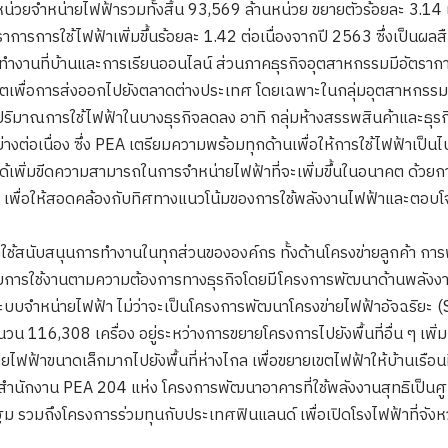
วยจําหน่ายไฟฟ้ารวมทั้งสิ้น 93,569 ล้านหน่วย ขยายตัวร้อยละ 3.14 เมื
อัตราการการใช้ไฟฟ้าเพิ่มขึ้นร้อยละ 1.42 ต่อเนื่องจากปี 2563 ซึ่งเป็
ำงานที่บ้านและการเรียนออนไลน์ ส่วนภาคธุรกิจอุตสาหกรรมมีอัตรากา
ิตเพื่อการส่งออกไปยังตลาดต่างประเทศ โดยเฉพาะในกลุ่มอุตสาหกรร
ริมาณการใช้ไฟฟ้าในบางธุรกิจลดลง อาทิ กลุ่มห้างสรรพสินค้าและธุรก
ย่างต่อเนื่อง ซึ่ง PEA เตรียมความพร้อมทุกด้านเพื่อให้การใช้ไฟฟ้าเ
ด้เพิ่มขีดความสามารถในการจำหน่ายไฟฟ้าที่จะเพิ่มขึ้นในอนาคต ด้วย
 เพื่อให้สอดคล้องกับทิศทางแนวโน้มของการใช้พลังงานไฟฟ้าและตอบโ
ใช้สนับสนุนการทำงานในทุกส่วนขององค์กร ทั้งด้านโครงข่ายลูกค้า กา
ับการใช้งานตามความต้องการทางธุรกิจโดยมีโครงการพัฒนาด้านพลังง
บจำหน่ายไฟฟ้า ไม่ว่าจะเป็นโครงการพัฒนาโครงข่ายไฟฟ้าอัจฉริยะ (Smar
นวน 116,308 เครื่อง อยู่ระหว่างการขยายโครงการไปยังพื้นที่อื่น ๆ เพิ่
้าขนาดเล็กมากไปยังพื้นที่ห่างไกล เพื่อขยายเขตไฟฟ้าให้บ้านเรือนที่
านักงาน PEA 204 แห่ง โครงการพัฒนาอาคารที่ใช้พลังงานสุทธิเป็นศ
 รวมถึงโครงการร่วมทุนกับประเทศฟินแลนด์ เพื่อเปิดโรงไฟฟ้าที่จังหว