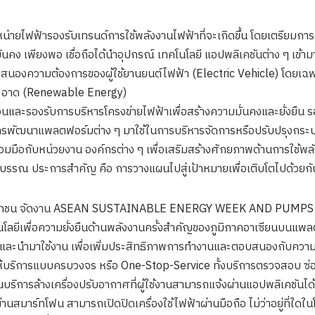
่ายไฟฟ้ารองรับเทรนด์การใช้พลังงานไฟฟ้าที่จะเกิดขึ้น โดยเตรียมการ
นคง เพียงพอ เชื่อถือได้นำอุปกรณ์ เทคโนโลยี แอปพลิเคชันต่าง ๆ เข้าม
องความต้องการของผู้ใช้ยานยนต์ไฟฟ้า (Electric Vehicle) โดยเฉพาะกา
นสะอาด (Renewable Energy)
นและรองรับการบริหารโครงข่ายไฟฟ้าเพื่อสร้างความมั่นคงและยั่งยืน ร
ารพัฒนาแพลตฟอร์มต่าง ๆ มาใช้ในการบริหารจัดการหรือปรับปรุงกระบวน
มมือกับหน่วยงาน องค์กรต่าง ๆ เพื่อเสริมสร้างศักยภาพด้านการใช้พลัง
บรรณ ประการสำคัญ คือ การวางแผนไปสู่เป้าหมายเพื่อเติบโตไปด้วยกั
และเอกชน จัดงาน ASEAN SUSTAINABLE ENERGY WEEK AND PUMPS
โลยีเพื่อความยั่งยืนด้านพลังงานครั้งสำคัญของภูมิภาคอาเซียนบนแ
าและนำมาใช้งาน เพื่อเพิ่มประสิทธิภาพการทำงานและตอบสนองกับความต้
ให้บริการแบบครบวงจร หรือ One-Stop-Service ทั้งบริการตรวจสอบ ซ
ิการล้างเครื่องปรับอากาศที่ผู้ใช้งานสามารถแจ้งผ่านแอปพลิเคชัน
นสมาร์ทโฟน สามารถเปิดปิดเครื่องใช้ไฟฟ้าผ่านมือถือ ไม่ว่าอยู่ที่ใดใ