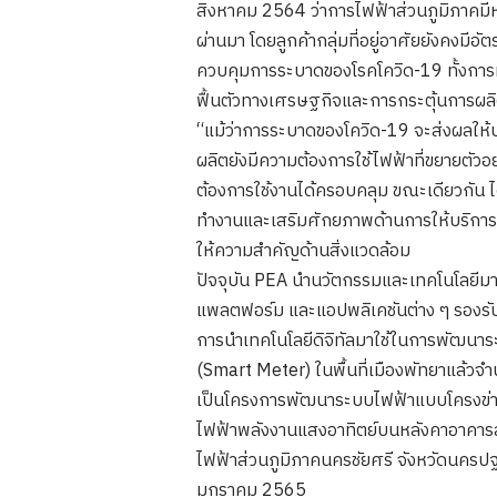
สิงหาคม 2564 ว่าการไฟฟ้าส่วนภูมิภาคมีหน่
ผ่านมา โดยลูกค้ากลุ่มที่อยู่อาศัยยังคงมี
ควบคุมการระบาดของโรคโควิด-19 ทั้งการท
ฟื้นตัวทางเศรษฐกิจและการกระตุ้นการผล
“แม้ว่าการระบาดของโควิด-19 จะส่งผลให้ป
ผลิตยังมีความต้องการใช้ไฟฟ้าที่ขยายตัวอ
ต้องการใช้งานได้ครอบคลุม ขณะเดียวกัน ไ
ทำงานและเสริมศักยภาพด้านการให้บริการ
ให้ความสำคัญด้านสิ่งแวดล้อม
ปัจจุบัน PEA นำนวัตกรรมและเทคโนโลยีมา
แพลตฟอร์ม และแอปพลิเคชันต่าง ๆ รองร
การนำเทคโนโลยีดิจิทัลมาใช้ในการพัฒนาระบ
(Smart Meter) ในพื้นที่เมืองพัทยาแล้วจํา
เป็นโครงการพัฒนาระบบไฟฟ้าแบบโครงข่ายไฟฟ
ไฟฟ้าพลังงานแสงอาทิตย์บนหลังคาอาคารสํ
ไฟฟ้าส่วนภูมิภาคนครชัยศรี จังหวัดนครปฐม
มกราคม 2565