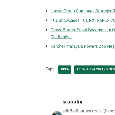
Lanvin Group Continues Strategic
TCL Showcases TCL NXTPAPER 70 Pr
Cross-Border Email Becomes an Op
Challenges
Kärcher Malaysia Powers Zoo Neg
Tags:
#PEA
ASEW & PVA 2021 - VIR
krapalm
สวัสดีครับ ผมกระปาล์ม (@krapalm