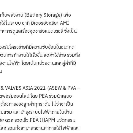
เก็บพลังงาน (Battery Storage) เพื่อ
าใช้ในระบบ อาทิ มิเตอร์อัจฉริยะ AMI
รดูแลเรื่องจุดชาร์จแบตเตอรี่ ซึ่งเป็น
องรับโครงข่ายที่มีความซับซ้อนในอนาคต
การทำงานให้เร็วขึ้น ลดค่าใช้จ่าย รวมถึง
งานไฟฟ้า โดยเน้นหน่วยงานและคู่ค้าที่มี
น
 & VALVES ASIA 2021 (ASEW & PVA –
พลตฟอร์มออนไลน์ โดย PEA ร่วมนำเสนอ
องการของลูกค้าทุกระดับ ไม่ว่าจะเป็น
่อมแซม และบํารุงระบบไฟฟ้าภายในบ้าน
ได้สะดวก รวดเร็ว PEA IHAPM นวัตกรรม
นโลก รวมทั้งสามารถอ่านค่าการใช้ไฟฟ้าและ