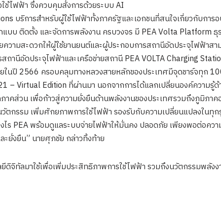
งใช้ไฟฟ้า ซึ่งควบคุมสั่งการด้วยระบบ AI
ons บริการสำหรับผู้ใช้ไฟฟ้าทั้งภาครัฐและเอกชนที่สนใจเกี่ยวกับการอ
บบ ติดตั้ง และจัดการพลังงาน ครบวงจร มี PEA Volta Platform ธุรก
นวยความสะดวกให้ผู้ใช้ยานยนต์และผู้ประกอบการสถานีอัดประจุไฟฟ้าสา
รสถานีอัดประจุไฟฟ้าและเครือข่ายสถานี PEA VOLTA Charging Station
นี ภายในปี 2566 ครอบคลุมทางหลวงสายหลักของประเทศมีจุดชาร์จทุก 10
 – Virtual Edition ที่ผ่านมา นอกจากการได้แลกเปลี่ยนองค์ความรู้
ภาคส่วน เพื่อก้าวสู่ความยั่งยืนด้านพลังงานของประเทศรวมถึงภูมิภาคอ
ัตกรรม เพิ่มศักยภาพการใช้ไฟฟ้า รองรับกับความเปลี่ยนแปลงในทุกรูปแ
ย่างไร PEA พร้อมดูแลระบบจ่ายไฟฟ้าให้มั่นคง ปลอดภัย เพียงพอต่อควา
ะยั่งยืน” นายศุภชัย กล่าวทิ้งท้าย
จิทัลมาใช้เพื่อเพิ่มประสิทธิภาพการใช้ไฟฟ้า รวมถึงนวัตกรรมพลังง