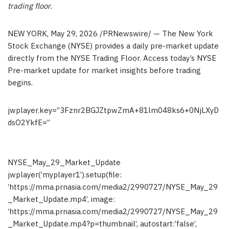
trading floor.
NEW YORK
,
May 29, 2026
/PRNewswire/ — The New York
Stock Exchange (NYSE) provides a daily pre-market update
directly from the NYSE Trading Floor. Access today’s NYSE
Pre-market update for market insights before trading
begins.
jwplayer.key=”3Fznr2BGJZtpwZmA+81lm048ks6+0NjLXyD
dsO2YkfE=”
NYSE_May_29_Market_Update
jwplayer(‘myplayer1’).setup(file:
‘https://mma.prnasia.com/media2/2990727/NYSE_May_29
_Market_Update.mp4’, image:
‘https://mma.prnasia.com/media2/2990727/NYSE_May_29
_Market_Update.mp4?p=thumbnail’, autostart:’false’,