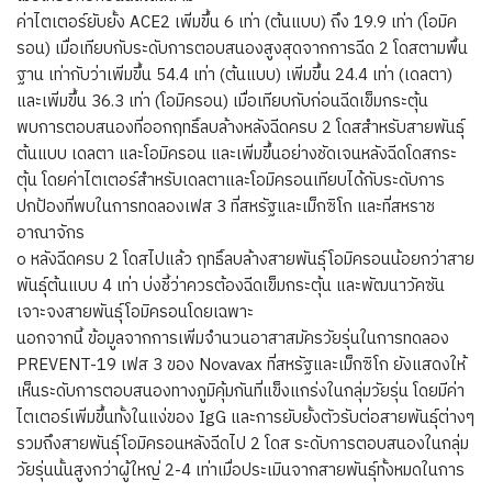
ค่าไตเตอร์ยับยั้ง ACE2 เพิ่มขึ้น 6 เท่า (ต้นแบบ) ถึง 19.9 เท่า (โอมิค
รอน) เมื่อเทียบกับระดับการตอบสนองสูงสุดจากการฉีด 2 โดสตามพื้น
ฐาน เท่ากับว่าเพิ่มขึ้น 54.4 เท่า (ต้นแบบ) เพิ่มขึ้น 24.4 เท่า (เดลตา)
และเพิ่มขึ้น 36.3 เท่า (โอมิครอน) เมื่อเทียบกับก่อนฉีดเข็มกระตุ้น
พบการตอบสนองที่ออกฤทธิ์ลบล้างหลังฉีดครบ 2 โดสสำหรับสายพันธุ์
ต้นแบบ เดลตา และโอมิครอน และเพิ่มขึ้นอย่างชัดเจนหลังฉีดโดสกระ
ตุ้น โดยค่าไตเตอร์สำหรับเดลตาและโอมิครอนเทียบได้กับระดับการ
ปกป้องที่พบในการทดลองเฟส 3 ที่สหรัฐและเม็กซิโก และที่สหราช
อาณาจักร
o หลังฉีดครบ 2 โดสไปแล้ว ฤทธิ์ลบล้างสายพันธุ์โอมิครอนน้อยกว่าสาย
พันธุ์ต้นแบบ 4 เท่า บ่งชี้ว่าควรต้องฉีดเข็มกระตุ้น และพัฒนาวัคซัน
เจาะจงสายพันธุ์โอมิครอนโดยเฉพาะ
นอกจากนี้ ข้อมูลจากการเพิ่มจำนวนอาสาสมัครวัยรุ่นในการทดลอง
PREVENT-19 เฟส 3 ของ Novavax ที่สหรัฐและเม็กซิโก ยังแสดงให้
เห็นระดับการตอบสนองทางภูมิคุ้มกันที่แข็งแกร่งในกลุ่มวัยรุ่น โดยมีค่า
ไตเตอร์เพิ่มขึ้นทั้งในแง่ของ IgG และการยับยั้งตัวรับต่อสายพันธุ์ต่างๆ
รวมถึงสายพันธุ์โอมิครอนหลังฉีดไป 2 โดส ระดับการตอบสนองในกลุ่ม
วัยรุ่นนั้นสูงกว่าผู้ใหญ่ 2-4 เท่าเมื่อประเมินจากสายพันธุ์ทั้งหมดในการ