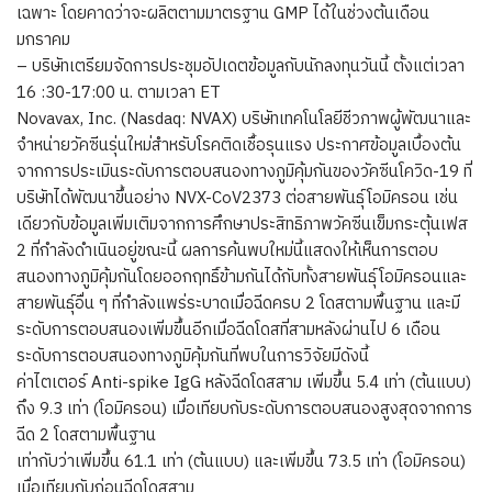
เฉพาะ โดยคาดว่าจะผลิตตามมาตรฐาน GMP ได้ในช่วงต้นเดือน
มกราคม
– บริษัทเตรียมจัดการประชุมอัปเดตข้อมูลกับนักลงทุนวันนี้ ตั้งแต่เวลา
16 :30-17:00 น. ตามเวลา ET
Novavax, Inc. (Nasdaq: NVAX) บริษัทเทคโนโลยีชีวภาพผู้พัฒนาและ
จำหน่ายวัคซีนรุ่นใหม่สำหรับโรคติดเชื้อรุนแรง ประกาศข้อมูลเบื้องต้น
จากการประเมินระดับการตอบสนองทางภูมิคุ้มกันของวัคซีนโควิด-19 ที่
บริษัทได้พัฒนาขึ้นอย่าง NVX-CoV2373 ต่อสายพันธุ์โอมิครอน เช่น
เดียวกับข้อมูลเพิ่มเติมจากการศึกษาประสิทธิภาพวัคซีนเข็มกระตุ้นเฟส
2 ที่กำลังดำเนินอยู่ขณะนี้ ผลการค้นพบใหม่นี้แสดงให้เห็นการตอบ
สนองทางภูมิคุ้มกันโดยออกฤทธิ์ข้ามกันได้กับทั้งสายพันธุ์โอมิครอนและ
สายพันธุ์อื่น ๆ ที่กำลังแพร่ระบาดเมื่อฉีดครบ 2 โดสตามพื้นฐาน และมี
ระดับการตอบสนองเพิ่มขึ้นอีกเมื่อฉีดโดสที่สามหลังผ่านไป 6 เดือน
ระดับการตอบสนองทางภูมิคุ้มกันที่พบในการวิจัยมีดังนี้
ค่าไตเตอร์ Anti-spike IgG หลังฉีดโดสสาม เพิ่มขึ้น 5.4 เท่า (ต้นแบบ)
ถึง 9.3 เท่า (โอมิครอน) เมื่อเทียบกับระดับการตอบสนองสูงสุดจากการ
ฉีด 2 โดสตามพื้นฐาน
เท่ากับว่าเพิ่มขึ้น 61.1 เท่า (ต้นแบบ) และเพิ่มขึ้น 73.5 เท่า (โอมิครอน)
เมื่อเทียบกับก่อนฉีดโดสสาม