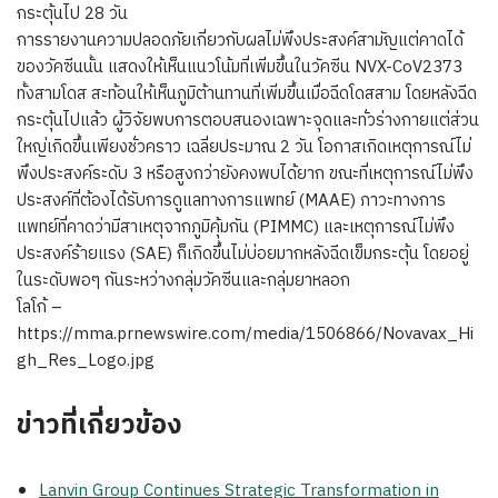
กระตุ้นไป 28 วัน
การรายงานความปลอดภัยเกี่ยวกับผลไม่พึงประสงค์สามัญแต่คาดได้
ของวัคซีนนั้น แสดงให้เห็นแนวโน้มที่เพิ่มขึ้นในวัคซีน NVX-CoV2373
ทั้งสามโดส สะท้อนให้เห็นภูมิต้านทานที่เพิ่มขึ้นเมื่อฉีดโดสสาม โดยหลังฉีด
กระตุ้นไปแล้ว ผู้วิจัยพบการตอบสนองเฉพาะจุดและทั่วร่างกายแต่ส่วน
ใหญ่เกิดขึ้นเพียงชั่วคราว เฉลี่ยประมาณ 2 วัน โอกาสเกิดเหตุการณ์ไม่
พึงประสงค์ระดับ 3 หรือสูงกว่ายังคงพบได้ยาก ขณะที่เหตุการณ์ไม่พึง
ประสงค์ที่ต้องได้รับการดูแลทางการแพทย์ (MAAE) ภาวะทางการ
แพทย์ที่คาดว่ามีสาเหตุจากภูมิคุ้มกัน (PIMMC) และเหตุการณ์ไม่พึง
ประสงค์ร้ายแรง (SAE) ก็เกิดขึ้นไม่บ่อยมากหลังฉีดเข็มกระตุ้น โดยอยู่
ในระดับพอๆ กันระหว่างกลุ่มวัคซีนและกลุ่มยาหลอก
โลโก้ –
https://mma.prnewswire.com/media/1506866/Novavax_Hi
gh_Res_Logo.jpg
ข่าวที่เกี่ยวข้อง
Lanvin Group Continues Strategic Transformation in