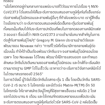
ทดลอง
“เมื่อโลกตกอยู่ท่ามกลางการแพร่ระบาดที่วิวัฒนาการไปเรื่อย ๆ NVX-
CoV2373 ได้แสดงให้เห็นระดับการตอบสนองทางภูมิคุ้มกันที่แข็งแกร่ง
ต่อสายพันธุ์โอมิครอนและสายพันธุ์อื่นๆ ที่กำลังแพร่ระบาด เรารู้สึกชื่น
ใจเมื่อทราบว่า ระดับการตอบสนองหลังฉีดเข็มกระตุ้นต่อสายพันธุ์
ทั้งหมดนั้นเทียบได้กับระดับการปกป้องที่พบในการทดลองทางคลินิกเฟส
3 ของเรา ซึ่งบ่งชี้ว่า NVX-CoV2373 อาจเข้ามามีบทบาทสำคัญในการ
ต่อสู้กับสายพันธุ์ใหม่ๆ” Gregory M. Glenn ประธานฝ่ายวิจัยและ
พัฒนาของ Novavax กล่าว “การที่ไวรัสโคโรนามีการกลายพันธุ์ต่อ
เนื่องนั้น ทำให้จำเป็นต้องพัฒนาวัคซีนเจาะจงสายพันธุ์โอมิครอนโดย
เฉพาะ โดย Novavax ได้โคลน พัฒนาให้มีการแสดงออก และกำหนด
ลักษณะวัคซีนโปรตีนหนามของสายพันธุ์โอมิครอน และใกล้ที่จะเริ่มผลิต
ตามมาตรฐาน GMP ได้ในเร็ววัน เราคาดว่าจะเริ่มการวิจัยทางคลินิกได้
ในไตรมาสแรกของปี 2565”
ในการวิจัยนี้ ผู้วิจัยได้ฉีดวัคซีนโดสกระตุ้น 1 เข็ม โดยเป็นวัคซีน SARS-
CoV-2 rS ขนาด 5 ไมโครกรัม และมีตัวเร่ง Matrix-M(TM) อีก 50
ไมโครกรัม ให้อาสาสมัครวัยผู้ใหญ่ที่มีสุขภาพแข็งแรง หลังฉีด 2 โดส
แรกไปประมาณ 6 เดือน และใช้เกณฑ์ทดสอบหลายแบบเพื่อประเมิน
ระดับการตอบสนองทางภูมิคุ้มกันต่อไวรัส SARS-CoV-2 หลังฉีดเข็ม