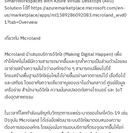
SmartWorkspaces with Azure Virtual Desktops (AVD)
Solution ได้ที่ https://azuremarketplace.microsoft.com/en-
us/marketplace/apps/ml1589286092083.microland_wvd0
1?tab=Overview
เกี่ยวกับ Microland
Microland นำเสนอบริการดิจิทัล (Making Digital Happen) เพื่อ
ทำให้เทคโนโลยีมีความสามารถมากขึ้นและรุกล้ำความเป็นส่วนตัวน้อยลง
เราช่วยสร้างความมั่นใจว่าองค์กรต่าง ๆ สามารถเปลี่ยนไปใช้
โครงสร้างพื้นฐานดิจิทัลรุ่นใหม่ได้ง่ายขึ้นอย่างคาดการณ์ได้ เชื่อถือได้
และเสถียร โดยอาศัยความเชี่ยวชาญของเราในด้านคลาวด์ ศูนย์ข้อมูล
เครือข่าย สำนักงานดิจิทัล ความมั่นคงปลอดภัยทางไซเบอร์ และ IoT
เชิงอุตสาหกรรม
ในเวลาที่โลกกำลังเผชิญกับวิกฤตการแพร่ระบาดของโรคโควิด-19 เช่น
ปัจจุบัน Microland ได้เร่งมือพัฒนาระบบดิจิทัลมาตอบสนองความ
ต้องการขององค์กร โดยมุ่งเน้นการมอบบริการที่ตรงจุดมากขึ้นให้แก่