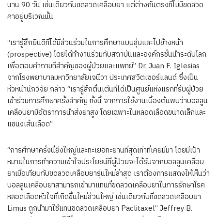
นาน 90 วัน เช่นเดียวกับขดลวดเคลือบยา แต่ต่างกันตรงที่ไม่มีขดลวด
คาอยู่บริเวณนั้น
“เรารู้สึกยินดีที่ได้มีส่วนร่วมในการศึกษาแบบสุ่มและไปข้างหน้า
(prospective) โดยได้ทำงานร่วมกับสถาบันและองค์กรชั้นนำระดับโลก
เพื่อตอบคำถามที่สำคัญของผู้ป่วยและแพทย์” Dr. Juan F. Iglesias
จากโรงพยาบาลมหาวิทยาลัยเจนีวา ประเทศสวิตเซอร์แลนด์ ซึ่งเป็น
หัวหน้านักวิจัย กล่าว “เรารู้สึกตื่นเต้นที่ได้เป็นศูนย์แห่งแรกที่รับผู้ป่วย
เข้าร่วมการศึกษาครั้งสำคัญ ทั้งนี้ จากการใช้งานเบื้องต้นพบว่าบอลลูน
เคลือบยามีอัตราการนำส่งยาสูง โดยเฉพาะในหลอดเลือดขนาดเล็กและ
แขนงเส้นเลือด”
“การศึกษาครั้งนี้ยิ่งใหญ่และทะเยอทะยานที่สุดเท่าที่เคยมีมา โดยมีเป้า
หมายในการทำความเข้าใจประโยชน์ที่ผู้ป่วยจะได้รับจากบอลลูนเคลือบ
ยาเมื่อเทียบกับขดลวดเคลือบยารุ่นใหม่ล่าสุด เราต้องการแสดงให้เห็นว่า
บอลลูนเคลือบยาสามารถเข้ามาแทนที่ขดลวดเคลือบยาในการรักษาโรค
หลอดเลือดหัวใจที่เกิดขึ้นใหม่ส่วนใหญ่ เช่นเดียวกับที่ขดลวดเคลือบยา
Limus ถูกนำมาใช้แทนขดลวดเคลือบยา Paclitaxel” Jeffrey B.