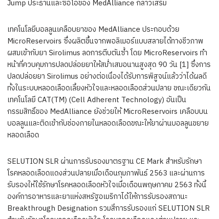
Jump ประธานและซีอีโอของ MedAlliance กล่าวเสริม
เทคโนโลยีบอลลูนเคลือบยาของ MedAlliance ประกอบด้วย
MicroReservoirs ซึ่งผลิตขึ้นจากพอลิเมอร์แบบสลายได้ทางชีวภาพ
ผสมเข้ากับยา Sirolimus ลดการตีบตันซ้ำ โดย MicroReservoirs ทำ
หน้าที่ควบคุมการปลดปล่อยยาให้สม่ำเสมอนานสูงสุด 90 วัน [1] ซึ่งการ
ปลดปล่อยยา Sirolimus อย่างต่อเนื่องได้รับการพิสูจน์แล้วว่าได้ผลดี
ทั้งในระบบหลอดเลือดเลี้ยงหัวใจและหลอดเลือดส่วนปลาย ขณะเดียวกัน
เทคโนโลยี CAT(TM) (Cell Adherent Technology) อันเป็น
กรรมสิทธิ์ของ MedAlliance ยังช่วยให้ MicroReservoirs เคลือบบน
บอลลูนและติดเข้ากับช่องภายในหลอดเลือดขณะให้ยาผ่านบอลลูนขยาย
หลอดเลือด
SELUTION SLR ผ่านการรับรองมาตรฐาน CE Mark สำหรับรักษา
โรคหลอดเลือดแดงส่วนปลายเมื่อเดือนกุมภาพันธ์ 2563 และผ่านการ
รับรองให้ใช้รักษาโรคหลอดเลือดหัวใจเมื่อเดือนพฤษภาคม 2563 ทั้งนี้
องค์การอาหารและยาแห่งสหรัฐอเมริกาได้ให้การรับรองสถานะ
Breakthrough Designation รวมสี่การรับรองแก่ SELUTION SLR