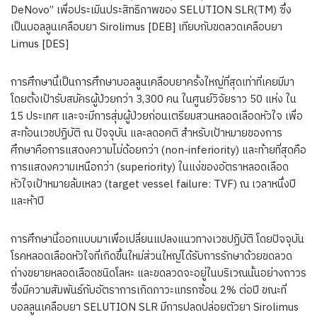
DeNovo” เพื่อประเมินประสิทธิภาพของ SELUTION SLR(TM) ซึ่ง
เป็นบอลลูนเคลือบยา Sirolimus [DEB] เทียบกับขดลวดเคลือบยา
Limus [DES]
การศึกษานี้เป็นการศึกษาบอลลูนเคลือบยาครั้งใหญ่ที่สุดเท่าที่เคยมีมา
โดยตั้งเป้ารับสมัครผู้ป่วยกว่า 3,300 คน ในศูนย์วิจัยราว 50 แห่ง ใน
15 ประเทศ และจะมีการสุ่มผู้ป่วยก่อนเตรียมสวนหลอดเลือดหัวใจ เพื่อ
สะท้อนเวชปฏิบัติ ณ ปัจจุบัน และลดอคติ สำหรับเป้าหมายของการ
ศึกษาคือการแสดงความไม่ด้อยกว่า (non-inferiority) และท้ายที่สุดคือ
การแสดงความเหนือกว่า (superiority) ในแง่ของอัตราหลอดเลือด
หัวใจเป้าหมายล้มเหลว (target vessel failure: TVF) ณ เวลาหนึ่งปี
และห้าปี
การศึกษานี้ออกแบบมาเพื่อเปลี่ยนแปลงแนวทางเวชปฏิบัติ โดยปัจจุบัน
โรคหลอดเลือดหัวใจที่เกิดขึ้นใหม่ส่วนใหญ่ได้รับการรักษาด้วยขดลวด
ถ่างขยายหลอดเลือดชนิดโลหะ และขดลวดจะอยู่ในบริเวณนั้นอย่างถาวร
ซึ่งมีความสัมพันธ์กับอัตราการเกิดภาวะแทรกซ้อน 2% ต่อปี ขณะที่
บอลลูนเคลือบยา SELUTION SLR มีการปลดปล่อยตัวยา Sirolimus