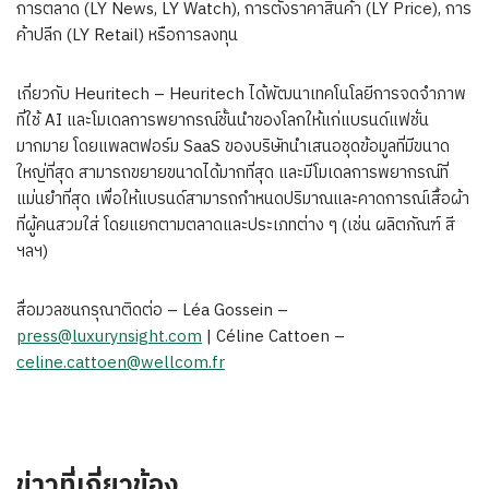
การตลาด (LY News, LY Watch), การตั้งราคาสินค้า (LY Price), การ
ค้าปลีก (LY Retail) หรือการลงทุน
เกี่ยวกับ Heuritech – Heuritech ได้พัฒนาเทคโนโลยีการจดจำภาพ
ที่ใช้ AI และโมเดลการพยากรณ์ชั้นนำของโลกให้แก่แบรนด์แฟชั่น
มากมาย โดยแพลตฟอร์ม SaaS ของบริษัทนำเสนอชุดข้อมูลที่มีขนาด
ใหญ่ที่สุด สามารถขยายขนาดได้มากที่สุด และมีโมเดลการพยากรณ์ที่
แม่นยำที่สุด เพื่อให้แบรนด์สามารถกำหนดปริมาณและคาดการณ์เสื้อผ้า
ที่ผู้คนสวมใส่ โดยแยกตามตลาดและประเภทต่าง ๆ (เช่น ผลิตภัณฑ์ สี
ฯลฯ)
สื่อมวลชนกรุณาติดต่อ –
Léa Gossein –
press@luxurynsight.com
| Céline Cattoen –
celine.cattoen@wellcom.fr
ข่าวที่เกี่ยวข้อง