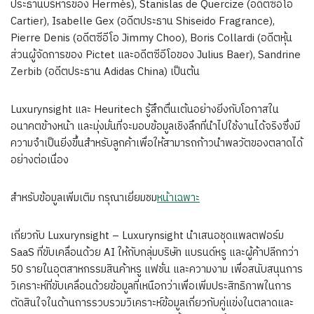
ประธานบริหารของ Hermès), Stanislas de Quercize (อดีตซีอีโอ
Cartier
),
Isabelle Gex
(อดีตประธาน Shiseido Fragrance),
Pierre Denis
(อดีตซีอีโอ
Jimmy Choo
), Boris Collardi (อดีตหุ้น
ส่วนผู้จัดการของ Pictet และอดีตซีอีโอของ
Julius Baer
),
Sandrine
Zerbib
(อดีตประธาน Adidas China) เป็นต้น
Luxurynsight และ Heuritech รู้สึกตื่นเต้นอย่างยิ่งกับโอกาสใน
อนาคตข้างหน้า และมุ่งมั่นที่จะมอบข้อมูลเชิงลึกที่นำไปใช้งานได้จริงซึ่งมี
ความจำเป็นยิ่งขึ้นสำหรับลูกค้าเพื่อให้สามารถก้าวนำพลวัตของตลาดได้
อย่างต่อเนื่อง
สำหรับข้อมูลเพิ่มเติม กรุณาเยี่ยมชม
หน้าเฉพาะ
เกี่ยวกับ Luxurynsight – Luxurynsight นำเสนอชุดแพลตฟอร์ม
SaaS ที่ขับเคลื่อนด้วย AI ให้กับกลุ่มบริษัท แบรนด์หรู และผู้ค้าปลีกกว่า
50 รายในอุตสาหกรรมสินค้าหรู แฟชั่น และความงาม เพื่อสนับสนุนการ
วิเคราะห์ที่ขับเคลื่อนด้วยข้อมูลที่เหนือกว่าเพื่อเพิ่มประสิทธิภาพในการ
ตัดสินใจในด้านการรวบรวมวิเคราะห์ข้อมูลเกี่ยวกับคู่แข่งในตลาดและ