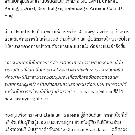
สำหรับกลุ่มบริษัทและแบรนด์ชั้นนำมากมาย เช่น LVMH, Chanel,
Kering, L’Oréal, Dior, Bulgari, Balenciaga, Armani, Coty และ
Puig
ส่วน Heuritech เป็นสะพานเชื่อมระหว่าง AI และธุรกิจต่าง ๆ ด้วยการ
ส่งเสริมศักยภาพให้แก่แบรนด์ ร้านค้าปลีก และผู้ผลิตรายใหญ่ระดับโลก
ให้สามารถคาดการณ์ความต้องการและแนวโน้มได้อย่างแม่นยำยิ่งขึ้น
“
การเพิ่มเทคโนโลยีการจดจำผลิตภัณฑ์และการพยากรณ์แนวโน้ม
ความนิยมที่ขับเคลื่อนด้วย
AI
ของ
Heuritech
เข้ามา จะช่วยเสริม
ศักยภาพให้เราสามารถมอบมุมมองเกี่ยวกับพลวัตของตลาดและ
พฤติกรรมผู้บริโภคได้อย่างครบถ้วนรอบด้าน ซึ่งจะช่วยเพิ่มความได้
เปรียบในการแข่งขันให้กับลูกค้าของเรา
”
Jonathan Siboni
ซีอีโอ
ของ Luxurynsight กล่าว
กองทุนเพื่อการลงทุน
Elaia
และ
Serena
รู้สึกยินดีและภาคภูมิใจที่ได้
เข้าร่วมเป็นผู้ถือหุ้นของ Luxurynsight ร่วมกับผู้ถือหุ้นที่มีส่วนร่วม
บริหารงานที่เป็นบุคคลสำคัญอย่าง
Christian Blanckaert
(อดีตรอง