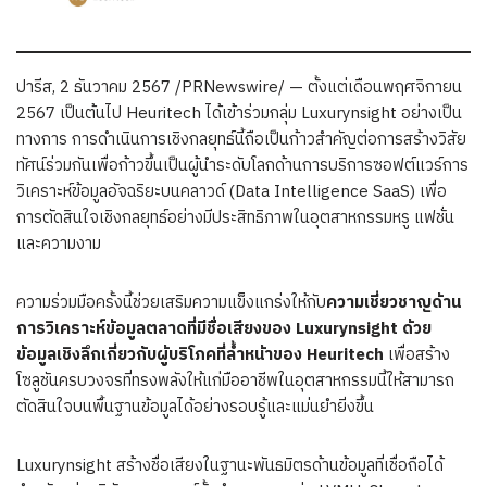
ปารีส
,
2 ธันวาคม 2567
/PRNewswire/ — ตั้งแต่เดือนพฤศจิกายน
2567 เป็นต้นไป Heuritech ได้เข้าร่วมกลุ่ม Luxurynsight อย่างเป็น
ทางการ การดำเนินการเชิงกลยุทธ์นี้ถือเป็นก้าวสำคัญต่อการสร้างวิสัย
ทัศน์ร่วมกันเพื่อก้าวขึ้นเป็นผู้นำระดับโลกด้านการบริการซอฟต์แวร์การ
วิเคราะห์ข้อมูลอัจฉริยะบนคลาวด์ (Data Intelligence SaaS) เพื่อ
การตัดสินใจเชิงกลยุทธ์อย่างมีประสิทธิภาพในอุตสาหกรรมหรู แฟชั่น
และความงาม
ความร่วมมือครั้งนี้ช่วยเสริมความแข็งแกร่งให้กับ
ความเชี่ยวชาญด้าน
การวิเคราะห์ข้อมูลตลาดที่มีชื่อเสียงของ
Luxurynsight
ด้วย
ข้อมูลเชิงลึกเกี่ยวกับผู้บริโภคที่ล้ำหน้าของ
Heuritech
เพื่อสร้าง
โซลูชันครบวงจรที่ทรงพลังให้แก่มืออาชีพในอุตสาหกรรมนี้ให้สามารถ
ตัดสินใจบนพื้นฐานข้อมูลได้อย่างรอบรู้และแม่นยำยิ่งขึ้น
Luxurynsight สร้างชื่อเสียงในฐานะพันธมิตรด้านข้อมูลที่เชื่อถือได้