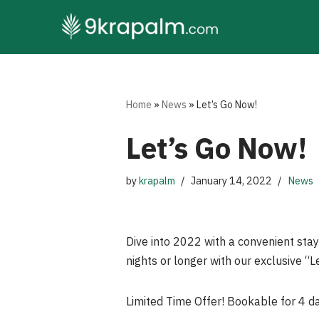
Skip
to
content
Home
»
News
»
Let’s Go Now!
Let’s Go Now!
by
krapalm
January 14, 2022
News
Dive into 2022 with a convenient stay
nights or longer with our exclusive “
Limited Time Offer! Bookable for 4 d