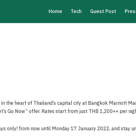
Home
Tech
Guest Post
Pres
 in the heart of Thailand’s capital city at Bangkok Marriott M
Let’s Go Now” offer. Rates start from just THB 1,200++ per nig
ays only! from now until Monday 17 January 2022, and stay u