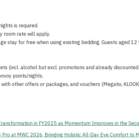
ights is required.
ly room rate will apply.
 age stay for free when using existing bedding. Guests aged 12
lets (incl. alcohol but excl. promotions and already discounted 
onvoy points/nights.
with other offers or packages, and vouchers (Megatix, KLOOK
 Transformation in FY2025 as Momentum Improves in the Sec
o at MWC 2026, Bringing Holistic All-Day Eye Comfort to M