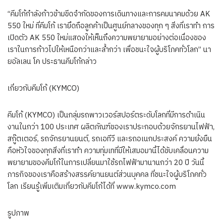
“คีมโก้กำลังก้าวข้ามขีดจำกัดของการเดินทางและการคมนาคมด้วย AK
550 ใหม่ ที่คีมโก้ เรายึดถือลูกค้าเป็นศูนย์กลางของทุก ๆ สิ่งที่เราทำ การ
เปิดตัว AK 550 ใหม่แสดงให้เห็นถึงความพยายามอย่างต่อเนื่องของ
เราในการก้าวไปให้เหนือกว่าและล้ำกว่า เพื่อชนะใจผู้บริโภคทั่วโลก” นา
ยอัลเลน โค ประธานคีมโก้กล่าว
เกี่ยวกับคีมโก้ (KYMCO)
คีมโก้ (KYMCO) เป็นกลุ่มรถพาวเวอร์สปอร์ตระดับโลกที่มีการดำเนิน
งานในกว่า 100 ประเทศ ผลิตภัณฑ์ของเราประกอบด้วยจักรยานไฟฟ้า,
สกู๊ตเตอร์, รถจักรยานยนต์, รถเอทีวี และรถอเนกประสงค์ ความยั่งยืน
คือหัวใจของทุกสิ่งที่เราทำ ความทุ่มเทที่มีให้เสมอมานี้ได้ขับเคลื่อนความ
พยายามของคีมโก้ในการเปลี่ยนมาใช้รถไฟฟ้ามานานกว่า 20 ปี วันนี้
ภารกิจของเราคือสร้างสรรค์ยานยนต์ส่วนบุคคล ที่ชนะใจผู้บริโภคทั่ว
โลก เรียนรู้เพิ่มเติมเกี่ยวกับคีมโก้ได้ที่ www.kymco.com
รูปภาพ