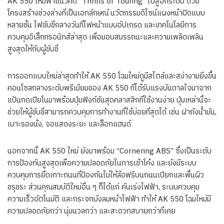
AK 550 ใหม่พาแนวคิด “Thrills of Touring” ไปสู่อีกระดับ ด้วย
โครงสร้างช่วงล่างที่เป็นเอกลักษณ์ นวัตกรรมดีไซน์แผงหน้าปัดแบบ
หลายชั้น ไฟขับขี่กลางวันที่ไฟหน้าแบบอัปเกรด และเทคโนโลยีการ
ควบคุมอิเล็กทรอนิกส์ล่าสุด เพื่อมอบสมรรถนะและความเพลิดเพลิน
สูงสุดให้กับผู้ขับขี่
การออกแบบใหม่ล่าสุดทำให้ AK 550 โฉมใหม่ดูมีสไตล์และสง่างามยิ่งขึ้น
คอนโซลกลางระดับพรีเมียมของ AK 550 ที่ได้รับแรงบันดาลใจมาจาก
แป้นกดเปียโนมาพร้อมปุ่มฟังก์ชันสุดคลาสสิกที่ใช้งานง่าย ปุ่มเหล่านี้จะ
ช่วยให้ผู้ขับขี่สามารถควบคุมการทำงานที่ใช้บ่อยที่สุดได้ เช่น ฝาถังน้ำมัน,
เบาะรองนั่ง, จอแสดงระยะ และล็อกแฮนด์
นอกจากนี้ AK 550 ใหม่ ยังมาพร้อม “Cornering ABS” ซึ่งเป็นระดับ
การป้องกันสูงสุดเพื่อความปลอดภัยในการเข้าโค้ง และยังมีระบบ
ควบคุมการยึดเกาะถนนที่ป้องกันไม่ให้ล้อฟรีบนถนนเปียกและพื้นผิว
ขรุขระ ส่วนคุณสมบัติใหม่อื่น ๆ ก็ได้แก่ คันเร่งไฟฟ้า, ระบบควบคุม
ความเร็วอัตโนมัติ และกระจกบังลมหน้าไฟฟ้า ทำให้ AK 550 โฉมใหม่มี
ความปลอดภัยกว่า นุ่มนวลกว่า และสะดวกสบายกว่าที่เคย