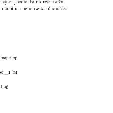
อยู่ในกรุงออสโล ประเทศนอร์เวย์ พร้อม
ะเบียนในตลาดหลักทรัพย์ออสโลภายใต้ชื่อ
Image.jpg
ed__1.jpg
d.jpg