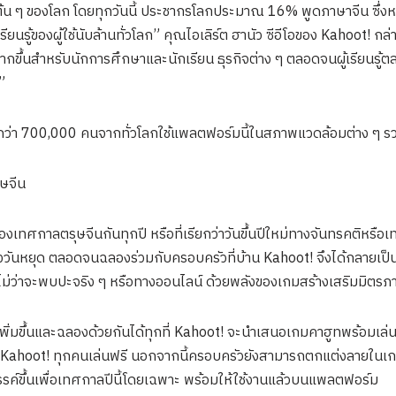
บต้น ๆ ของโลก โดยทุกวันนี้ ประชากรโลกประมาณ 16% พูดภาษาจีน ซึ่งหม
้ของผู้ใช้นับล้านทั่วโลก” คุณไอเลิร์ต ฮานัว ซีอีโอของ Kahoot! กล่าว
มากขึ้นสำหรับนักการศึกษาและนักเรียน ธุรกิจต่าง ๆ ตลอดจนผู้เรียนรู
”
ากกว่า 700,000 คนจากทั่วโลกใช้แพลตฟอร์มนี้ในสภาพแวดล้อมต่าง ๆ รวม
ุษจีน
เทศกาลตรุษจีนกันทุกปี หรือที่เรียกว่าวันขึ้นปีใหม่ทางจันทรคติหรือเ
งวันหยุด ตลอดจนฉลองร่วมกับครอบครัวที่บ้าน Kahoot! จึงได้กลายเป
ข ไม่ว่าจะพบปะจริง ๆ หรือทางออนไลน์ ด้วยพลังของเกมสร้างเสริมมิตร
จีนเพิ่มขึ้นและฉลองด้วยกันได้ทุกที่ Kahoot! จะนำเสนอเกมคาฮูทพร้อมเล
ู้ใช้ Kahoot! ทุกคนเล่นฟรี นอกจากนี้ครอบครัวยังสามารถตกแต่งลายในเก
งสรรค์ขึ้นเพื่อเทศกาลปีนี้โดยเฉพาะ พร้อมให้ใช้งานแล้วบนแพลตฟอร์ม