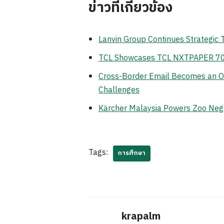
ข่าวที่เกี่ยวข้อง
Lanvin Group Continues Strategic
TCL Showcases TCL NXTPAPER 70 Pr
Cross-Border Email Becomes an Op
Challenges
Kärcher Malaysia Powers Zoo Neg
Tags:
การศึกษา
krapalm