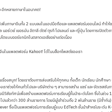
และอีกหลายภาษาในอนาคต!
ด้เพิ่มภาษาจีนทั้ง 2 แบบลงในแอปมือถือและแพลตฟอร์มออนไลน์ ทำให้ขณ
อร์เวย์ เยอรมัน อิตาลี ดัตช์ ตุรกี โปแลนด์ และญี่ปุ่น โดยการเปิดตัวภ
โตแบบออร์แกนิกในตลาดเอเชียอย่างต่อเนื่อง
าษาจีนในแพลตฟอร์ม Kahoot! ได้ในบล็อกโพสต์ของเรา
็นเรื่องสนุก! โดยเราต้องการส่งเสริมให้ทุกคน ทั้งเด็ก นักเรียน นักศ
ู้ของเราช่วยให้คนทั่วไปและบริษัทต่าง ๆ สามารถสร้าง แชร์ และจัดเซสชันการ
มีวิสัยทัศน์เพื่อสร้างแพลตฟอร์มการเรียนรู้ชั้นนำระดับโลก ซึ่งในช่วง 12
แล้วกว่า 300 ล้านรายการ โดยมีผู้เข้าร่วมถึง 2 พันล้านราย (มีซ้ำกั
ever ซึ่งเป็นแพลตฟอร์มการเรียนรู้แบบ EdTech ชั้นนำสำหรับระดับ K-