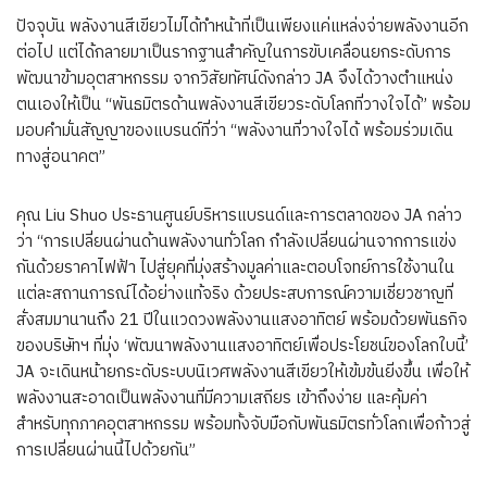
ปัจจุบัน พลังงานสีเขียวไม่ได้ทำหน้าที่เป็นเพียงแค่แหล่งจ่ายพลังงานอีก
ต่อไป แต่ได้กลายมาเป็นรากฐานสำคัญในการขับเคลื่อนยกระดับการ
พัฒนาข้ามอุตสาหกรรม จากวิสัยทัศน์ดังกล่าว JA จึงได้วางตำแหน่ง
ตนเองให้เป็น “พันธมิตรด้านพลังงานสีเขียวระดับโลกที่วางใจได้” พร้อม
มอบคำมั่นสัญญาของแบรนด์ที่ว่า “พลังงานที่วางใจได้ พร้อมร่วมเดิน
ทางสู่อนาคต”
คุณ Liu Shuo ประธานศูนย์บริหารแบรนด์และการตลาดของ JA กล่าว
ว่า “การเปลี่ยนผ่านด้านพลังงานทั่วโลก กำลังเปลี่ยนผ่านจากการแข่ง
กันด้วยราคาไฟฟ้า ไปสู่ยุคที่มุ่งสร้างมูลค่าและตอบโจทย์การใช้งานใน
แต่ละสถานการณ์ได้อย่างแท้จริง ด้วยประสบการณ์ความเชี่ยวชาญที่
สั่งสมมานานถึง 21 ปีในแวดวงพลังงานแสงอาทิตย์ พร้อมด้วยพันธกิจ
ของบริษัทฯ ที่มุ่ง ‘พัฒนาพลังงานแสงอาทิตย์เพื่อประโยชน์ของโลกใบนี้’
JA จะเดินหน้ายกระดับระบบนิเวศพลังงานสีเขียวให้เข้มข้นยิ่งขึ้น เพื่อให้
พลังงานสะอาดเป็นพลังงานที่มีความเสถียร เข้าถึงง่าย และคุ้มค่า
สำหรับทุกภาคอุตสาหกรรม พร้อมทั้งจับมือกับพันธมิตรทั่วโลกเพื่อก้าวสู่
การเปลี่ยนผ่านนี้ไปด้วยกัน”