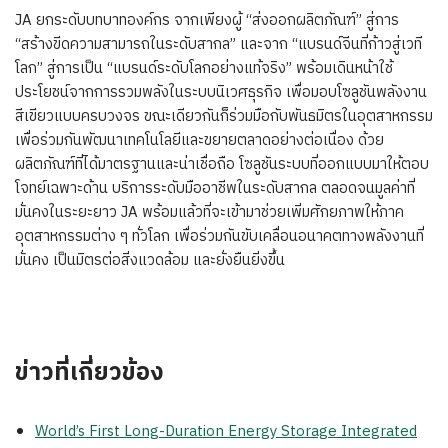
JA ยกระดับบทบาทองค์กร จากเพียงผู้ “ส่งออกผลิตภัณฑ์” สู่การ
“สร้างขีดความสามารถในระดับสากล” และจาก “แบรนด์จีนที่ก้าวสู่เวที
โลก” สู่การเป็น “แบรนด์ระดับโลกอย่างแท้จริง” พร้อมเดินหน้าใช้
ประโยชน์จากการรวมพลังในระบบนิเวศธุรกิจ เพื่อมอบโซลูชันพลังงาน
สีเขียวแบบครบวงจร ขณะเดียวกันก็ร่วมมือกับพันธมิตรในอุตสาหกรรม
เพื่อร่วมกันพัฒนาเทคโนโลยีและขยายตลาดอย่างต่อเนื่อง ด้วย
ผลิตภัณฑ์ที่ได้มาตรฐานและน่าเชื่อถือ โซลูชันระบบที่ออกแบบมาให้ตอบ
โจทย์เฉพาะด้าน บริการระดับมืออาชีพในระดับสากล ตลอดจนมูลค่าที่
มั่นคงในระยะยาว JA พร้อมแล้วที่จะเข้ามาช่วยเพิ่มศักยภาพให้ภาค
อุตสาหกรรมต่าง ๆ ทั่วโลก เพื่อร่วมกันขับเคลื่อนอนาคตทางพลังงานที่
มั่นคง เป็นมิตรต่อสิ่งแวดล้อม และยั่งยืนยิ่งขึ้น
ข่าวที่เกี่ยวข้อง
World’s First Long-Duration Energy Storage Integrated