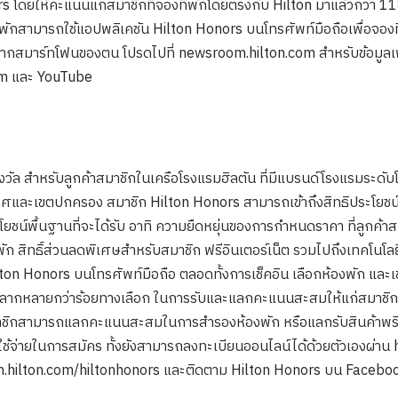
ors โดยให้คะแนนแก่สมาชิกที่จองที่พักโดยตรงกับ Hilton มาแล้วกว่า 
่เข้าพักสามารถใช้แอปพลิเคชัน Hilton Honors บนโทรศัพท์มือถือเพื่อจองท
ำได้จากสมาร์ทโฟนของตน โปรดไปที่ newsroom.hilton.com สำหรับข้อมูลเพ
am และ YouTube
งวัล สำหรับลูกค้าสมาชิกในเครือโรงแรมฮิลตัน ที่มีแบรนด์โรงแรมระดับ
และเขตปกครอง สมาชิก Hilton Honors สามารถเข้าถึงสิทธิประโยชน์ได
ชน์พื้นฐานที่จะได้รับ อาทิ ความยืดหยุ่นของการกำหนดราคา ที่ลูกค้
สิทธิ์ส่วนลดพิเศษสำหรับสมาชิก ฟรีอินเตอร์เน็ต รวมไปถึงเทคโนโลย
n Honors บนโทรศัพท์มือถือ ตลอดทั้งการเช็คอิน เลือกห้องพัก และเข้า
กหลายกว่าร้อยทางเลือก ในการรับและแลกคะแนนสะสมให้แก่สมาชิกที่
มาชิกสามารถแลกคะแนนสะสมในการสำรองห้องพัก หรือแลกรับสินค้าพรี
าใช้จ่ายในการสมัคร ทั้งยังสามารถลงทะเบียนออนไลน์ได้ด้วยตัวเองผ่าน
oom.hilton.com/hiltonhonors และติดตาม Hilton Honors บน Facebo