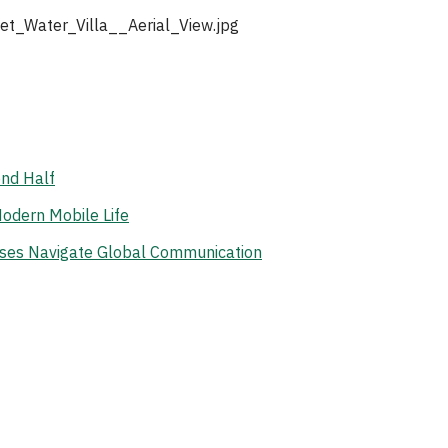
t_Water_Villa__Aerial_View.jpg
ond Half
odern Mobile Life
ises Navigate Global Communication