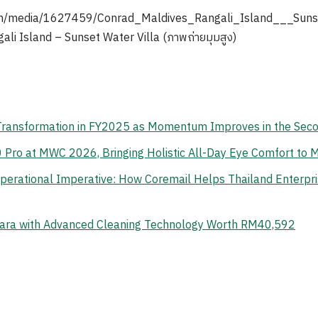
om/media/1627459/Conrad_Maldives_Rangali_Island___Sunse
i Island – Sunset Water Villa (ภาพถ่ายมุมสูง)
 Transformation in FY2025 as Momentum Improves in the Sec
o at MWC 2026, Bringing Holistic All-Day Eye Comfort to M
erational Imperative: How Coremail Helps Thailand Enterpr
ara with Advanced Cleaning Technology Worth RM40,592