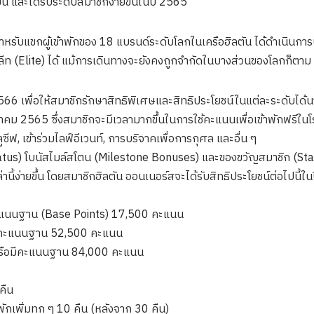
 และได้รับระดับสมาชิกง่ายขึ้นในปี 2565
บแขกผู้เข้าพักของ 18 แบรนด์ระดับโลกในเครือฮิลตัน ได้ดำเนินการปร
บอีลีท (Elite) ได้ แม้การเดินทางจะยังคงถูกจำกัดในบางส่วนของโลกก็ตาม
66 เพื่อให้สมาชิกรักษาสิทธิพิเศษและสิทธิประโยชน์ในแต่ละระดับได้นา
ม 2565 ซึ่งสมาชิกจะมีเวลามากขึ้นในการใช้คะแนนเพื่อเข้าพักฟรีในโ
ีฟ, เข้าร่วมไลฟ์อีเวนท์, การบริจาคเพื่อการกุศล และอื่น ๆ
tatus) โบนัสไมล์สโตน (Milestone Bonuses) และของขวัญสมาชิก (Sta
่านี้ง่ายขึ้น โดยสมาชิกฮิลตัน ออนเนอร์สจะได้รับสิทธิประโยชน์ต่อไปนี้ใ
อมีคะแนนฐาน (Base Points) 17,500 คะแนน
ือมีคะแนนฐาน 52,500 คะแนน
ง หรือมีคะแนนฐาน 84,000 คะแนน
คืน
กเพิ่มทุก ๆ 10 คืน (หลังจาก 30 คืน)