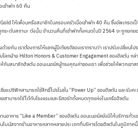
อเข้าพัก 60 คืน
old ให้เพื่อนหรือสมาชิกในครอบครัวเมื่อเข้าพัก 40 คืน ซึ่งอัพเกรดเป
ุกระดับสถานะ ดังนั้น จำนวนคืนที่เข้าพักทั้งหมดในปี 2564 จะถูกย
งด้วยกัน เราต้องการให้แขกผู้มีเกียรติของเราทราบว่า เราปรับเปลี่ยนโ
ับโลกฝ่าย Hilton Honors & Customer Engagement ของฮิลตัน กล่าว “
้กับสมาชิกฮิลตัน ออนเนอร์สผู้ทรงคุณค่าของเรา เพื่อช่วยให้พวกเขาสร้
เชียแปซิฟิกสามารถใช้สิทธิ์โปรโมชั่น “Power Up” ของฮิลตัน และรับคะแน
 โดยสามารถใช้ได้กับโรงแรมและรีสอร์ททั้งหมดทุกแห่งในเครือฮิลตัน
านอาหาร “Like a Member” ของฮิลตัน ออนเนอร์สยังมีให้บริการทั่วเ
โบนัสจากร้านอาหารหลากหลายประเภทที่บริหารโดยฮิลตันในภูมิภาคนี้