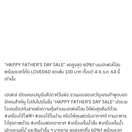
“HAPPY FATHER’S DAY SALE” ลดสูงสุด 60%!! บนเฮเฟเล่โฮม
พร้อมแจกโค้ด LOVEDAD ลดเพิ่ม 100 บาท ตั้งแต่ 4-6 ธ.ค. 64 นี้
เท่านั้น
เฮเฟเล่ เปิดแคมเปญรับสัปดาห์วันพ่อ ชวนมอบของขวัญแทนคำพูดบอก
รักคนสำคัญ ไปกับโปรโมชั่น “HAPPY FATHER’S DAY SALE” มัดรวม
ไอเทมช้อปกับสารพัดความคุ้มค่าบนเฮเฟเล่โฮม ให้พ่อสุขสันต์ด้วย
#เครื่องใช้ไฟฟ้า #ของใช้ในบ้าน หรือให้คุณพ่อรับอากาศดี ทานอาหาร
ได้สุขภาพด้วย #เครื่องฟอกอากาศ #เครื่องคั้นน้ำส้ม #เครื่องคั้นน้ำ
ผักและผลไม้ และสินค้าอื่น ๆ มากมาย ลดสูงสุดถึง 60%!! พร้อมแจก