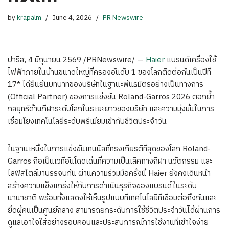
by
krapalm
June 4, 2026
PR Newswire
ปารีส, 4 มิถุนายน 2569 /PRNewswire/ —
Haier
แบรนด์เครื่องใช้
ไฟฟ้าภายในบ้านขนาดใหญ่ที่ครองอันดับ 1 ของโลกติดต่อกันเป็นปีที่
17* ได้ยืนยันบทบาทของบริษัทในฐานะพันธมิตรอย่างเป็นทางการ
(Official Partner) ของการแข่งขัน Roland-Garros 2026 ตอกย้ำ
กลยุทธ์ด้านกีฬาระดับโลกในระยะยาวของบริษัท และความมุ่งมั่นในการ
เชื่อมโยงเทคโนโลยีระดับพรีเมียมเข้ากับชีวิตประจำวัน
ในฐานะหนึ่งในการแข่งขันเทนนิสที่ทรงเกียรติที่สุดของโลก Roland-
Garros ถือเป็นเวทีอันโดดเด่นที่ความเป็นเลิศทางกีฬา นวัตกรรม และ
ไลฟ์สไตล์มาบรรจบกัน ผ่านความร่วมมือครั้งนี้ Haier ยังคงเดินหน้า
สร้างความแข็งแกร่งให้กับการดำเนินธุรกิจของแบรนด์ในระดับ
นานาชาติ พร้อมทั้งแสดงให้เห็นรูปแบบที่เทคโนโลยีที่เชื่อมต่อถึงกันและ
ยึดผู้คนเป็นศูนย์กลาง สามารถยกระดับการใช้ชีวิตประจำวันได้ผ่านการ
ดูแลเอาใจใส่อย่างรอบคอบและประสบการณ์การใช้งานที่เข้าใจง่าย