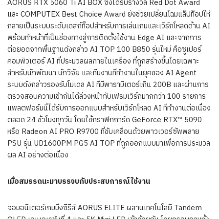
AORUS RTX 5060 Ti AI BOX ซึ่งได้รับรางวัล Red Dot Award
และ COMPUTEX Best Choice Award ยังช่วยเปลี่ยนโฉมแล็ปท็อปให้
กลายเป็นระบบระดับเดสก์ท็อปสำหรับการเล่นเกมและเวิร์กโหลดด้าน AI
พร้อมทำหน้าที่เป็นช่องทางสู่การติดตั้งใช้งาน Edge AI และจากการ
ต่อยอดจากพื้นฐานดังกล่าว AI TOP 100 B850 รุ่นใหม่ คือซูเปอร์
คอมพิวเตอร์ AI ที่ประมวลผลภายในเครื่อง ที่ถูกสร้างขึ้นโดยเฉพาะ
สำหรับนักพัฒนา นักวิจัย และทีมงานที่ทำงานในยุคของ AI Agent
ระบบดังกล่าวรองรับโมเดล AI ที่มีพารามิเตอร์เกิน 200B และผ่านการ
ตรวจสอบความเข้ากันได้ล่วงหน้ากับเฟรมเวิร์กมากกว่า 100 รายการ
แพลตฟอร์มนี้ได้รับการออกแบบสำหรับเวิร์กโหลด AI ที่ทำงานต่อเนื่อง
ตลอด 24 ชั่วโมงทุกวัน โดยใช้กราฟิกการ์ด GeForce RTX™ 5090
หรือ Radeon AI PRO R9700 ที่ขับเคลื่อนด้วยพาวเวอร์ซัพพลาย
PSU รุ่น UD1600PM PG5 AI TOP ที่ถูกออกแบบมาเพื่อการประมวล
ผล AI อย่างต่อเนื่อง
เมื่อสมรรถนะมาบรรจบกับประสบการณ์ใช้งาน
จอมอนิเตอร์เกมมิ่งซีรีส์ AORUS ELITE ผสานเทคโนโลยี Tandem