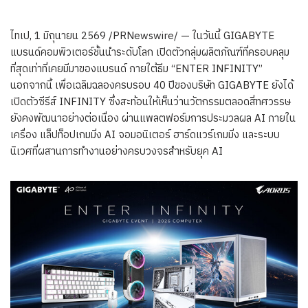
ไทเป, 1 มิถุนายน 2569 /PRNewswire/ — ในวันนี้ GIGABYTE
แบรนด์คอมพิวเตอร์ชั้นนำระดับโลก เปิดตัวกลุ่มผลิตภัณฑ์ที่ครอบคลุม
ที่สุดเท่าที่เคยมีมาของแบรนด์ ภายใต้ธีม “ENTER INFINITY”
นอกจากนี้ เพื่อเฉลิมฉลองครบรอบ 40 ปีของบริษัท GIGABYTE ยังได้
เปิดตัวซีรีส์ INFINITY ซึ่งสะท้อนให้เห็นว่านวัตกรรมตลอดสี่ทศวรรษ
ยังคงพัฒนาอย่างต่อเนื่อง ผ่านแพลตฟอร์มการประมวลผล AI ภายใน
เครื่อง แล็ปท็อปเกมมิ่ง AI จอมอนิเตอร์ ฮาร์ดแวร์เกมมิ่ง และระบบ
นิเวศที่ผสานการทำงานอย่างครบวงจรสำหรับยุค AI