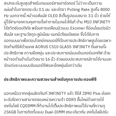
สเปกระดับสูงสุดสำหรับเกมเมอร์สายฮาร์ดคอร์ ไม่ว่าจะเป็นความ
แม่นยำในการกดระดับ 0.1 มม. และอัตรา Polling Rate สูงถึง 8000
Hz นอกจากนี้ หน้าจอสัมผัส OLED สีเต็มรูปแบบขนาด 3.1 นิ้ว ช่วยให้
ผู้ใช้สามารถควบคุมการตั้งค่าภายในเกมได้ทันที ด้าน M10 INFINITY
ใช้สวิตช์ออปติคัล พร้อมการเคลือบผิวแบบ Excimer ที่อ่อนโยนต่อผิว
สัมผัส และฐานวัสดุอะลูมิเนียม-แมกนีเซียมอัลลอย ซึ่งได้รับการ
ออกแบบมาเพื่อตอบโจทย์เกมเมอร์ที่ต้องการประสิทธิภาพสูงโดยเฉพาะ
ปิดท้ายซีรีส์ด้วยเคส AORUS C510 GLASS INFINITY ที่ผสานทั้ง
ประสิทธิภาพ ความยืดหยุ่น และประสบการณ์แบบอินเทอร์แอกทีฟ ด้วย
หน้าจอด้านข้างในตัวขนาด 16 นิ้ว ช่วยมอบประสบการณ์การใช้งานและ
จัดแต่งระบบแบบอิมเมอร์ซีฟและยืดหยุ่นยิ่งกว่าเดิม
ประสิทธิภาพและความสวยงามสำหรับทุกการประกอบพีซี
นอกเหนือจากกลุ่มผลิตภัณฑ์ INFINITY แล้ว ซีรีส์ Z890 Plus ยังยก
ระดับขีดความสามารถของหน่วยความจำ DDR5 ขึ้นใหม่ด้วยการใช้
เทคโนโลยี CQDIMM ที่ทำงานได้เต็มประสิทธิภาพแม้ใช้งานที่ความจุ
256GB ในการติดตั้งแบบ Dual-DIMM ขณะเดียวกัน เทคโนโลยีปรับ