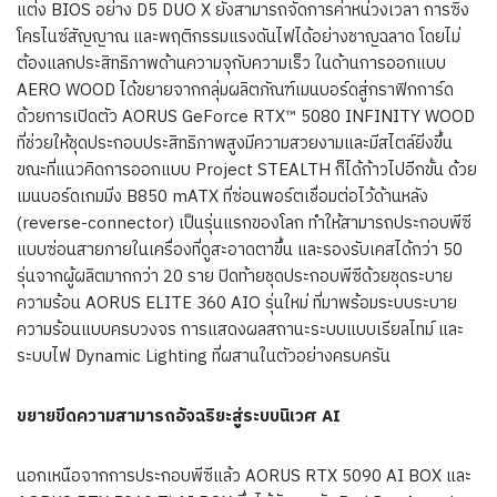
แต่ง BIOS อย่าง D5 DUO X ยังสามารถจัดการค่าหน่วงเวลา การซิง
โครไนซ์สัญญาณ และพฤติกรรมแรงดันไฟได้อย่างชาญฉลาด โดยไม่
ต้องแลกประสิทธิภาพด้านความจุกับความเร็ว ในด้านการออกแบบ
AERO WOOD ได้ขยายจากกลุ่มผลิตภัณฑ์เมนบอร์ดสู่กราฟิกการ์ด
ด้วยการเปิดตัว AORUS GeForce RTX™ 5080 INFINITY WOOD
ที่ช่วยให้ชุดประกอบประสิทธิภาพสูงมีความสวยงามและมีสไตล์ยิ่งขึ้น
ขณะที่แนวคิดการออกแบบ Project STEALTH ก็ได้ก้าวไปอีกขั้น ด้วย
เมนบอร์ดเกมมิ่ง B850 mATX ที่ซ่อนพอร์ตเชื่อมต่อไว้ด้านหลัง
(reverse-connector) เป็นรุ่นแรกของโลก ทำให้สามารถประกอบพีซี
แบบซ่อนสายภายในเครื่องที่ดูสะอาดตาขึ้น และรองรับเคสได้กว่า 50
รุ่นจากผู้ผลิตมากกว่า 20 ราย ปิดท้ายชุดประกอบพีซีด้วยชุดระบาย
ความร้อน AORUS ELITE 360 AIO รุ่นใหม่ ที่มาพร้อมระบบระบาย
ความร้อนแบบครบวงจร การแสดงผลสถานะระบบแบบเรียลไทม์ และ
ระบบไฟ Dynamic Lighting ที่ผสานในตัวอย่างครบครัน
ขยายขีดความสามารถอัจฉริยะสู่ระบบนิเวศ
AI
นอกเหนือจากการประกอบพีซีแล้ว AORUS RTX 5090 AI BOX และ