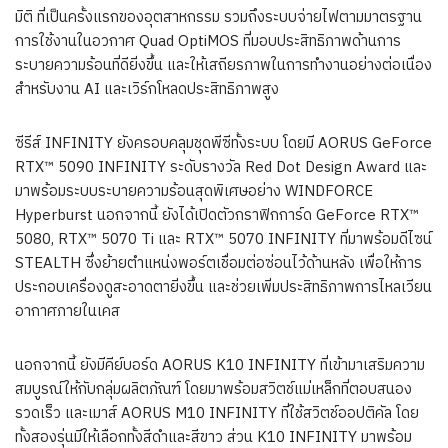
มิติ ที่เป็นครั้งแรกของอุตสาหกรรม รวมถึงระบบจ่ายไฟตามมาตรฐาน
การใช้งานในอวกาศ Quad OptiMOS ที่มอบประสิทธิภาพด้านการ
ระบายความร้อนที่ดียิ่งขึ้น และให้เสถียรภาพในการทำงานอย่างต่อเนื่อง
สำหรับงาน AI และเวิร์กโหลดประสิทธิภาพสูง
ซีรีส์ INFINITY ยังครอบคลุมชุดพีซีทั้งระบบ โดยมี AORUS GeForce
RTX™ 5090 INFINITY ระดับรางวัล Red Dot Design Award และ
มาพร้อมระบบระบายความร้อนสุดพิเศษอย่าง WINDFORCE
Hyperburst นอกจากนี้ ยังได้เปิดตัวกราฟิกการ์ด GeForce RTX™
5080, RTX™ 5070 Ti และ RTX™ 5070 INFINITY ที่มาพร้อมดีไซน์
STEALTH ซึ่งย้ายตำแหน่งพอร์ตเชื่อมต่อซ่อนไว้ด้านหลัง เพื่อให้การ
ประกอบเครื่องดูสะอาดตายิ่งขึ้น และช่วยเพิ่มประสิทธิภาพการไหลเวียน
อากาศภายในเคส
นอกจากนี้ ยังมีคีย์บอร์ด AORUS K10 INFINITY ที่เข้ามาเสริมความ
สมบูรณ์ให้กับกลุ่มผลิตภัณฑ์ โดยมาพร้อมสวิตช์แม่เหล็กที่ตอบสนอง
รวดเร็ว และเมาส์ AORUS M10 INFINITY ที่ใช้สวิตช์ออปติคัล โดย
ทั้งสองรุ่นมีให้เลือกทั้งสีดำและสีขาว ส่วน K10 INFINITY มาพร้อม