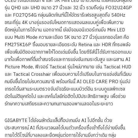
OLED เจเนอเรชันที่ 4 และ 5K Mini LED เข้าด้วยกัน โดยครอบคลุมทั้ง
รุ่น QHD และ UHD ขนาด 27 นิ้วและ 32 นิ้ว รวมถึงรุ่น FO32U24GP
และ FO27Q54G กลุ่มผลิตภัณฑ์นี้ให้อัตรารีเฟรชสูงสุดถึง 540Hz
ขณะที่รุ่น 4K บางรุ่นรองรับโหมดการแสดงผลแบบคู่เพื่อเพิ่มความ
ยืดหยุ่นในการใช้งาน นอกจากนี้ ยังมีจอมอนิเตอร์เกมมิ่ง Mini LED
แบบ Multi Mode ความละเอียด 5K ขนาด 27 นิ้วรุ่นแรกของโลก คือ
FM275K16P ซึ่งมอบรายละเอียดระดับ Retina และ HDR ที่ทรงพลัง
เพื่อเพิ่มมิติของฉากภาพให้โดดเด่นยิ่งขึ้น โดยซีรีส์นี้ได้รับการออกแบบ
มาทั้งเพื่อภาพที่ดื่มด่ำสมจริงและการแข่งขันเกมระดับสูง และผสาน AI
Picture Mode, ฟีเจอร์ Tactical รุ่นใหม่มากมาย เช่น Tactical HUD
และ Tactical Crosshair เพื่อมอบความได้เปรียบในการแข่งขันที่เฉียบ
คมยิ่งขึ้นโดยไม่รบกวนสมาธิ พร้อมกันนี้ AI OLED CARE PRO รุ่นอัป
เกรดได้ผสานระบบตรวจจับอัจฉริยะแบบบิวต์อิน ระบบดูแลพิกเซล
อัตโนมัติยุคถัดไป และเทคโนโลยีท่อฮีตไปป์ประสิทธิภาพสูง เพื่อช่วย
รักษาความเสถียรและความทนทานของพาเนลจอในระยะยาว
GIGABYTE ได้ยังผลักดันแล็ปท็อปเกมมิ่ง AI ไปอีกขั้น ด้วย
ประสบการณ์ AI ที่ประมวลผลได้บนตัวเครื่องซึ่งเข้าถึงได้ง่ายยิ่งขึ้น
ภายใต้ดีไซน์ที่บางลงและยืดหยุ่นต่อการใช้งานยิ่งกว่าเดิม กลุ่ม