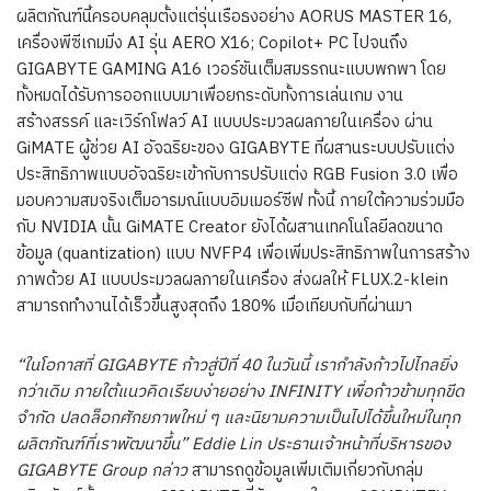
ผลิตภัณฑ์นี้ครอบคลุมตั้งแต่รุ่นเรือธงอย่าง AORUS MASTER 16,
เครื่องพีซีเกมมิ่ง AI รุ่น AERO X16; Copilot+ PC ไปจนถึง
GIGABYTE GAMING A16 เวอร์ชันเต็มสมรรถนะแบบพกพา โดย
ทั้งหมดได้รับการออกแบบมาเพื่อยกระดับทั้งการเล่นเกม งาน
สร้างสรรค์ และเวิร์กโฟลว์ AI แบบประมวลผลภายในเครื่อง ผ่าน
GiMATE ผู้ช่วย AI อัจฉริยะของ GIGABYTE ที่ผสานระบบปรับแต่ง
ประสิทธิภาพแบบอัจฉริยะเข้ากับการปรับแต่ง RGB Fusion 3.0 เพื่อ
มอบความสมจริงเต็มอารมณ์แบบอิมเมอร์ซีฟ ทั้งนี้ ภายใต้ความร่วมมือ
กับ NVIDIA นั้น GiMATE Creator ยังได้ผสานเทคโนโลยีลดขนาด
ข้อมูล (quantization) แบบ NVFP4 เพื่อเพิ่มประสิทธิภาพในการสร้าง
ภาพด้วย AI แบบประมวลผลภายในเครื่อง ส่งผลให้ FLUX.2-klein
สามารถทำงานได้เร็วขึ้นสูงสุดถึง 180% เมื่อเทียบกับที่ผ่านมา
“
ในโอกาสที่
GIGABYTE
ก้าวสู่ปีที่
40
ในวันนี้ เรากำลังก้าวไปไกลยิ่ง
กว่าเดิม ภายใต้แนวคิดเรียบง่ายอย่าง
INFINITY
เพื่อก้าวข้ามทุกขีด
จำกัด ปลดล็อกศักยภาพใหม่ ๆ และนิยามความเป็นไปได้ขึ้นใหม่ในทุก
ผลิตภัณฑ์ที่เราพัฒนาขึ้น
” Eddie Lin
ประธานเจ้าหน้าที่บริหารของ
GIGABYTE Group
กล่าว
สามารถดูข้อมูลเพิ่มเติมเกี่ยวกับกลุ่ม