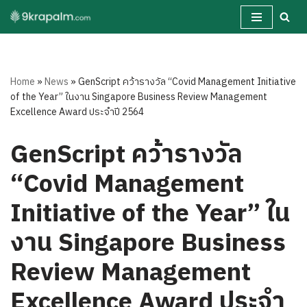
Skip
to
content
Home
»
News
»
GenScript คว้ารางวัล “Covid Management Initiative
of the Year” ในงาน Singapore Business Review Management
Excellence Award ประจำปี 2564
GenScript คว้ารางวัล
“Covid Management
Initiative of the Year” ใน
งาน Singapore Business
Review Management
Excellence Award ประจำ