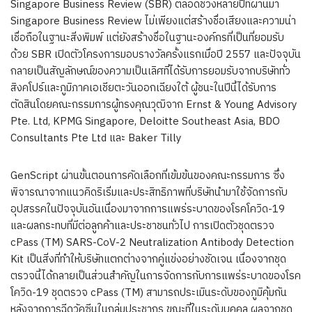
Singapore Business Review (SBR) ตลอดช่วงหลายปีที่ผ่านมา
Singapore Business Review ไม่เพียงแต่สร้างชื่อเสียงและความน่า
เชื่อถือในฐานะสิ่งพิมพ์ แต่ยังสร้างชื่อในฐานะองค์กรที่เป็นที่ยอมรับ
ด้วย SBR เปิดตัวโครงการมอบรางวัลครั้งแรกเมื่อปี 2557 และปัจจุบัน
กลายเป็นสัญลักษณ์ของความเป็นเลิศที่ได้รับการยอมรับจากบริษัททั่ว
สิงคโปร์และภูมิภาคเอเชียตะวันออกเฉียงใต้ ผู้ชนะในปีนี้ได้รับการ
ตัดสินโดยคณะกรรมการผู้ทรงคุณวุฒิจาก Ernst & Young Advisory
Pte. Ltd, KPMG Singapore, Deloitte Southeast Asia, BDO
Consultants Pte Ltd และ Baker Tilly
GenScript ผ่านขั้นตอนการคัดเลือกที่เข้มข้นของคณะกรรมการ ซึ่ง
พิจารณาจากแนวคิดริเริ่มและประสิทธิภาพที่บริษัทนำมาใช้จัดการกับ
อุปสรรคในปัจจุบันอันเนื่องมาจากการแพร่ระบาดของโรคโควิด-19
และผลกระทบที่มีต่อลูกค้าและประชาชนทั่วไป การเปิดตัวชุดตรวจ
cPass (TM) SARS-CoV-2 Neutralization Antibody Detection
Kit เป็นสิ่งที่ทำให้บริษัทแตกต่างจากคู่แข่งอย่างชัดเจน เนื่องจากชุด
ตรวจนี้ได้กลายเป็นส่วนสำคัญในการจัดการกับการแพร่ระบาดของโรค
โควิด-19 ชุดตรวจ cPass (TM) สามารถประเมินระดับของภูมิคุ้มกัน
หลังจากการฉีดวัคซีนในกลุ่มประชากร ขณะที่ในระดับบุคคล ผลจากชุด