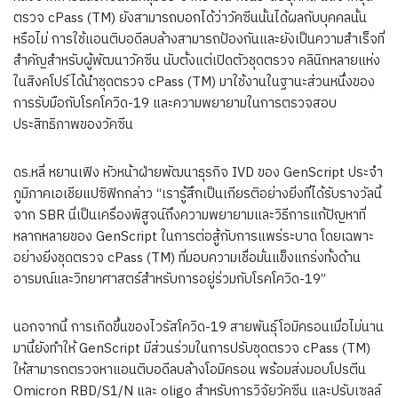
ตรวจ cPass (TM) ยังสามารถบอกได้ว่าวัคซีนนั้นได้ผลกับบุคคลนั้น
หรือไม่ การใช้แอนติบอดีลบล้างสามารถป้องกันและยังเป็นความสำเร็จที่
สำคัญสำหรับผู้พัฒนาวัคซีน นับตั้งแต่เปิดตัวชุดตรวจ คลินิกหลายแห่ง
ในสิงคโปร์ได้นำชุดตรวจ cPass (TM) มาใช้งานในฐานะส่วนหนึ่งของ
การรับมือกับโรคโควิด-19 และความพยายามในการตรวจสอบ
ประสิทธิภาพของวัคซีน
ดร.หลี่ หยานเฟิง หัวหน้าฝ่ายพัฒนาธุรกิจ IVD ของ GenScript ประจำ
ภูมิภาคเอเชียแปซิฟิกกล่าว “เรารู้สึกเป็นเกียรติอย่างยิ่งที่ได้รับรางวัลนี้
จาก SBR นี่เป็นเครื่องพิสูจน์ถึงความพยายามและวิธีการแก้ปัญหาที่
หลากหลายของ GenScript ในการต่อสู้กับการแพร่ระบาด โดยเฉพาะ
อย่างยิ่งชุดตรวจ cPass (TM) ที่มอบความเชื่อมั่นแข็งแกร่งทั้งด้าน
อารมณ์และวิทยาศาสตร์สำหรับการอยู่ร่วมกับโรคโควิด-19”
นอกจากนี้ การเกิดขึ้นของไวรัสโควิด-19 สายพันธุ์โอมิครอนเมื่อไม่นาน
มานี้ยังทำให้ GenScript มีส่วนร่วมในการปรับชุดตรวจ cPass (TM)
ให้สามารถตรวจหาแอนติบอดีลบล้างโอมิครอน พร้อมส่งมอบโปรตีน
Omicron RBD/S1/N และ oligo สำหรับการวิจัยวัคซีน และปรับเซลล์