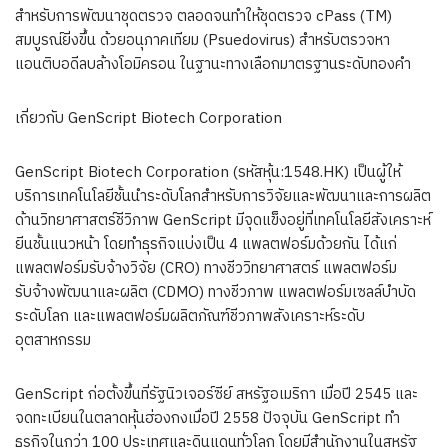
สำหรับการพัฒนาชุดตรวจ ตลอดจนทำให้ชุดตรวจ cPass (TM)
สมบูรณ์ยิ่งขึ้น ด้วยอนุภาคเทียม (Psuedovirus) สำหรับตรวจหา
แอนติบอดีลบล้างโอมิครอน ในฐานะทางเลือกมาตรฐานระดับทองคำ
เกี่ยวกับ GenScript Biotech Corporation
GenScript Biotech Corporation (รหัสหุ้น:1548.HK) เป็นผู้ให้
บริการเทคโนโลยีชั้นนำระดับโลกสำหรับการวิจัยและพัฒนาและการผลิต
ด้านวิทยาศาสตร์ชีวิภาพ GenScript มีจุดแข็งอยู่ที่เทคโนโลยีสังเคราะห์
ยีนชั้นแนวหน้า โดยทำธุรกิจแบ่งเป็น 4 แพลตฟอร์มด้วยกัน ได้แก่
แพลตฟอร์มรับจ้างวิจัย (CRO) ทางชีววิทยาศาสตร์ แพลตฟอร์ม
รับจ้างพัฒนาและผลิต (CDMO) ทางชีวภาพ แพลตฟอร์มเซลล์บำบัด
ระดับโลก และแพลตฟอร์มผลิตภัณฑ์ชีวภาพสังเคราะห์ระดับ
อุตสาหกรรม
GenScript ก่อตั้งขึ้นที่รัฐนิวเจอร์ซีย์ สหรัฐอเมริกา เมื่อปี 2545 และ
จดทะเบียนในตลาดหุ้นฮ่องกงเมื่อปี 2558 ปัจจุบัน GenScript ทำ
ธุรกิจในกว่า 100 ประเทศและดินแดนทั่วโลก โดยมีสำนักงานในสหรัฐ