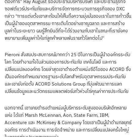
ต้องการ”
Ray August
รองประธานบริหารบริษัท และประธานธุรกิจ
ซอฟต์แวร์ประกันภัยและบริการจัดการกระบวนการธุรกิจของ DXC
กล่าว “การแต่งตั้งเขาสะท้อนให้เห็นถึงความมุ่งมั่นของเราในการก้าวขึ้น
เป็นผู้นำของอุตสาหกรรม การเติบโตอย่างชาญฉลาด และการสร้าง
มูลค่าในระยะยาว ผมรู้สึกยินดีที่จะได้ร่วมงานกับเขาในขณะที่เรายังคง
พยายามเพิ่มมูลค่าให้แก่ลูกค้าหลายพันรายทั่วโลกต่อไป”
Pieroni สั่งสมประสบการณ์มากกว่า 25 ปีในการเป็นผู้นำองค์กรระดับ
โลก โดยทำงานทั้งในส่วนของการประกันภัย เทคโนโลยี และการ
เปลี่ยนแปลงองค์กร โดยล่าสุดเขาดำรงตำแหน่งซีอีโอของ ACORD ซึ่ง
เป็นองค์กรกำหนดมาตรฐานระดับโลกสำหรับอุตสาหกรรมประกันภัย
และเขายังก่อตั้ง ACORD Solutions Group ที่มุ่งพัฒนาการแลก
เปลี่ยนข้อมูลและนวัตกรรมแพลตฟอร์มทั่วห่วงโซ่คุณค่าการประกันภัย
นอกจากนี้ เขาเคยดำรงตำแหน่งผู้บริหารระดับสูงของบริษัทอีกหลาย
แห่ง ได้แก่ Marsh McLennan, Aon, State Farm, IBM,
Accenture และ McKinsey & Company โดยเขาเป็นผู้นำด้านกลยุทธ์
องค์กร การดำเนินงาน การจัดจำหน่าย และการเปลี่ยนแปลงครั้งใหญ่