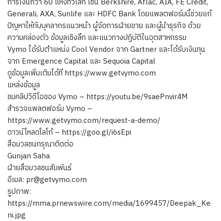
การเงินกว่า 60 แห่งทั่วโลก เช่น Berkshire, Aflac, AIA, FE Credit,
Generali, AXA, Sunlife และ HDFC Bank โดยแพลตฟอร์มนี้ช่วยแก้
ปัญหาให้กับบุคลากรแนวหน้า ผู้จัดการฝ่ายขาย และผู้นำธุรกิจ ด้วย
ความคล่องตัว ข้อมูลเชิงลึก และแนวทางปฏิบัติในอุตสาหกรรม
Vymo ได้รับตำแหน่ง Cool Vendor จาก Gartner และได้รับเงินทุน
จาก Emergence Capital และ Sequoia Capital
ดูข้อมูลเพิ่มเติมได้ที่ https://www.getvymo.com
แหล่งข้อมูล
ชมคลิปวิดีโอของ Vymo – https://youtu.be/9saePnvir4M
สำรวจแพลตฟอร์ม Vymo –
https://www.getvymo.com/request-a-demo/
ดาวน์โหลดโลโก้ – https://goo.gl/i6sEpi
สื่อมวลชนกรุณาติดต่อ
Gunjan Saha
ฝ่ายสื่อมวลชนสัมพันธ์
อีเมล:
pr@getvymo.com
รูปภาพ:
https://mma.prnewswire.com/media/1699457/Deepak_Ke
ni.jpg