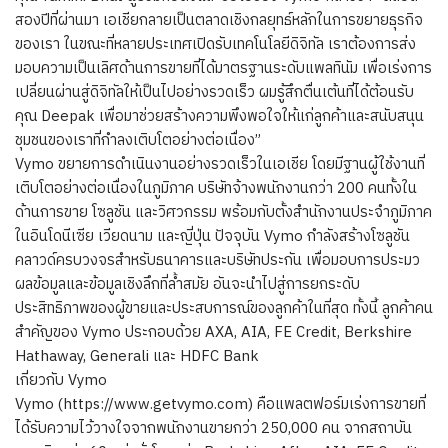
สองปีที่ผ่านมา เอเชียกลายเป็นตลาดเชิงกลยุทธ์หลักในการขยายธุรกิจ
ของเรา ในขณะที่หลายประเทศเปิดรับเทคโนโลยีดิจิทัล เราต้องการส่ง
มอบความเป็นเลิศด้านการขายที่ได้มาตรฐานระดับแพลทินัม เพื่อเร่งการ
เปลี่ยนผ่านสู่ดิจิทัลให้เป็นไปอย่างรวดเร็ว ผมรู้สึกตื่นเต้นที่ได้ต้อนรับ
คุณ Deepak เพื่อมาช่วยสร้างความพึงพอใจให้แก่ลูกค้าและสนับสนุน
ชุมชนของเราที่กำลงเติบโตอย่างต่อเนื่อง”
Vymo ขยายการดำเนินงานอย่างรวดเร็วในเอเชีย โดยมีฐานผู้ใช้งานที่
เติบโตอย่างต่อเนื่องในภูมิภาค บริษัทจ้างพนักงานกว่า 200 คนทั้งใน
ด้านการขาย โซลูชัน และวิศวกรรม พร้อมกับตั้งสำนักงานประจำภูมิภาค
ในอินโดนีเซีย เวียดนาม และญี่ปุ่น ปัจจุบัน Vymo กำลังสร้างโซลูชัน
คลาวด์ครบวงจรสำหรับธนาคารและบริษัทประกัน เพื่อมอบการประมว
ผลข้อมูลและข้อมูลเชิงลึกที่ล้ำสมัย อันจะนำไปสู่การยกระดับ
ประสิทธิภาพของผู้ขายและประสบการณ์ของลูกค้าในที่สุด ทั้งนี้ ลูกค้าคน
สำคัญของ Vymo ประกอบด้วย AXA, AIA, FE Credit, Berkshire
Hathaway, Generali และ HDFC Bank
เกี่ยวกับ Vymo
Vymo (https://www.getvymo.com) คือแพลตฟอร์มเร่งการขายที่
ได้รับความไว้วางใจจากพนักงานขายกว่า 250,000 คน จากสถาบัน