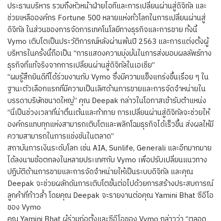
ประธานบริหาร รวมถึงหัวหน้าฝ่ายไอทีและการเปลี่ยนผ่านสู่ดิจิทัล และ
ช่วยเหลือองค์กร Fortune 500 หลายแห่งทั่วโลกในการเปลี่ยนผ่านสู่
ดิจิทัล ในส่วนของการจัดการเทคโนโลยีทางธุรกิจและการขาย ทั้งนี้
Vymo เติบโตเป็นประวัติการณ์หลังผ่านพ้นปี 2563 และการแต่งตั้งผู้
บริหารในครั้งนี้ถือเป็น “การแสดงความมุ่งมั่นในการส่งมอบผลลัพธ์ทาง
ธุรกิจที่แท้จริงจากการเปลี่ยนผ่านสู่ดิจิทัลในเอเชีย”
“ผมรู้สึกยินดีที่ได้ร่วมงานกับ Vymo ซึ่งมีความแข็งแกร่งขึ้นเรื่อย ๆ ใน
ฐานะตัวเลือกแรกที่มีความเป็นเลิศด้านการขายและการจัดจำหน่ายใน
บรรดาบริษัทขนาดใหญ่” คุณ Deepak กล่าวในโอกาสเข้ารับตำแหน่ง
“นี่เป็นช่วงเวลาที่น่าตื่นเต้นและท้าทาย การเปลี่ยนผ่านสู่ดิจิทัลจะช่วยให้
องค์กรแทบทุกแห่งสามารถเติบโตและพลิกโฉมธุรกิจได้เร็วขึ้น ส่งผลให้มี
ความสามารถในการแข่งขันในตลาด”
สถาบันการเงินระดับโลก เช่น AIA, Sunlife, Generali และอีกมากมาย
ได้ลงนามข้อตกลงในหลายประเทศกับ Vymo เพื่อปรับเปลี่ยนแนวทาง
ปฏิบัติด้านการขายและการจัดจำหน่ายให้เป็นระบบดิจิทัล และคุณ
Deepak จะช่วยผลักดันการเติบโตขั้นต่อไปด้วยการสร้างประสบการณ์
ลูกค้าที่ก้าวล้ำ โดยคุณ Deepak จะรายงานต่อคุณ Yamini Bhat ซีอีโอ
ของ Vymo
คุณ Yamini Bhat ผู้ร่วมก่อตั้งและซีอีโอของ Vymo กล่าวว่า “ตลอด