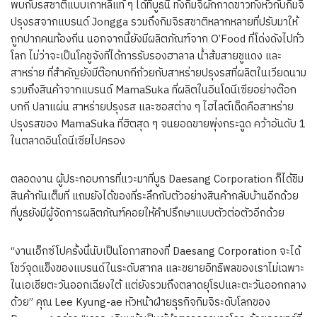
พบกับรสชาติแบบเกาหลีแท้ ๆ ได้ที่บูธนี้ ทั้งกิมจิผักกาดขาวทั้งหัวกับกิมจิ
ปรุงรสจากแบรนด์ Jongga รวมถึงกิมจิรสชาติหลากหลายที่ปรับมาให้
ถูกปากคนท้องถิ่น นอกจากนี้ยังมีผลิตภัณฑ์จาก O’Food ที่โด่งดังไปทั่ว
โลก ไม่ว่าจะเป็นโคชูจังที่ได้การรับรองฮาลาล น้ำส้มสายชูแดง และ
สาหร่าย ที่สำคัญยังมีต๊อกบกกีถ้วยกับสาหร่ายปรุงรสที่ผลิตในเวียดนาม
รวมถึงสินค้าจากแบรนด์ MamaSuka ที่ผลิตในอินโดนีเซียอย่างต๊อก
บกกี ปลาแผ่น สาหร่ายปรุงรส และซอสต่าง ๆ ไฮไลต์เด็ดคือสาหร่าย
ปรุงรสของ MamaSuka ที่ฮิตสุด ๆ จนยอดขายพุ่งกระฉูด คว้าอันดับ 1
ในตลาดอินโดนีเซียไปครอง
ตลอดงาน ผู้ประกอบการที่แวะมาที่บูธ Daesang Corporation ก็ได้ชิม
สินค้ากันเต็มที่ แถมยังได้ของที่ระลึกกับตัวอย่างสินค้ากลับบ้านอีกด้วย
ที่บูธยังมีผู้จัดการผลิตภัณฑ์คอยให้คำปรึกษาแบบตัวต่อตัวอีกด้วย
“งานเอ็กซ์โปครั้งนี้นับเป็นโอกาสทองที่ Daesang Corporation จะได้
โชว์จุดแข็งของแบรนด์ในระดับสากล และขยายอิทธิพลของเราไม่เฉพาะ
ในเอเชียตะวันออกเฉียงใต้ แต่ยังรวมถึงตลาดยุโรปและตะวันออกกลาง
ด้วย” คุณ Lee Kyung-ae หัวหน้าฝ่ายธุรกิจกิมจิระดับโลกของ