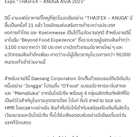
Expo “THAIFEX – ANUGA ASIA 2025”
ปีนี้ งานแฟร์อาหารที่ใหญ่ที่สุดในเอเชียอย่าง “THAIFEX – ANUGA” มี
ขึ้นเป็นครั้งที่ 21 แล้ว โดยมีกรมส่งเสริมการค้าระหว่างประเทศ
หอการค้าไทย และ Koelnmesse เป็นโต้โผจัดงานทุกปี สำหรับงานปีนี้
มาในธีม “Beyond Food Experience” ซึ่งรวบรวมผู้แสดงสินค้ากว่า
3,100 รายจากกว่า 50 ประเทศ มาเปิดตัวเทรนด์อาหารใหม่ ๆ และ
นวัตกรรมสินค้าอีกเพียบ คาดว่าจะมีผู้เชี่ยวชาญในวงการกว่า 90,000
คนตบเท้าเข้าร่วมงานนี้
สำหรับงานปีนี้ Daesang Corporation จัดเต็มด้วยแบรนด์กิมจิอันดับ
หนึ่งอย่าง “Jongga” ไปจนถึง “O’Food” แบรนด์อาหารระดับสากล
และ “MamaSuka” จากอินโดนีเซีย พร้อมชู 4 กลุ่มผลิตภัณฑ์หลักที่ถือ
เป็นหัวใจสำคัญในการบุกตลาดโลก ได้แก่ กิมจิ สาหร่าย ซอส และ
HMR โดยเฉพาะอย่างยิ่ง สินค้าที่ปรับให้เข้ากับรสนิยมท้องถิ่นที่ผลิตใน
เวียดนามและอินโดนีเซีย ซึ่งได้รับเสียงตอบรับอย่างดีเยี่ยมตั้งแต่วัน
แรกที่จัดแสดง