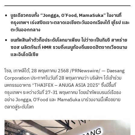
บูธเดียวครบทั้ง
“Jongga, O’Food, MamaSuka” ในงานที่
กรุงเทพฯ เร่งสปีดเจาะตลาดเอเชียตะวันออกเฉียงใต้ ยุโรป และ
ตะวันออกกลาง
ขนทัพสินค้าตัวท็อประดับโลกมาเพียบ ไม่ว่าจะเป็นกิมจิ สาหร่าย
ซอส ผลิตภัณฑ์
HMR รวมถึงเมนูท้องถิ่นยอดฮิตจากเวียดนาม
และอินโดนีเซีย
โซล, เกาหลีใต้, 28 พฤษภาคม 2568 /PRNewswire/ — Daesang
Corporation ประกาศในวันที่ 28 พฤษภาคมว่า บริษัทฯ ได้เข้าร่วม
มหกรรมอาหาร “THAIFEX – ANUGA ASIA 2025” ซึ่งมีขึ้นที่
กรุงเทพฯ ระหว่างวันที่ 27-31 พฤษภาคม โดยนำทัพแบรนด์เรือธง
อย่าง Jongga, O’Food และ MamaSuka มาร่วมงานนี้เพื่อขยาย
ตลาดสู่ระดับโลก