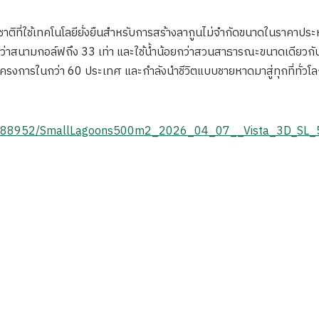
าติที่ใช้เทคโนโลยียั่งยืนสำหรับการสร้างลากูนไม่จำกัดขนาดในราคาปร
อยกว่าสนามกอล์ฟถึง 33 เท่า และใช้น้ำน้อยกว่าสวนสาธารณะขนาดเดียวกั
0 โครงการในกว่า 60 ประเทศ และกำลังนำชีวิตแบบชายหาดมาสู่ทุกที่ทั่วโ
2/2988952/SmallLagoons500m2_2026_04_07__Vista_3D_S