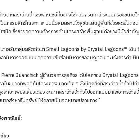
งจากสระว่ายน้ำเชิงพาณิชย์ที่ยังคงใช้คอนกรีตทาสี ระบบกรองขนาดให
เป็นกรรมสิทธิ์เฉพาะ ระบบนี้ผสมผสานโซลูชันแผ่นปูพื้นที่ช่วยลดขั้นต
ซนิค ซึ่งช่วยลดความต้องการด้านโครงสร้างพื้นฐานได้อย่างมีนัยสำคั
ามาเสริมกลุ่มผลิตภัณฑ์ Small Lagoons by Crystal Lagoons™ เดิม ซึ่
เวลาในการออกแบบ ลดความซับซ้อนในการขออนุญาต และเร่งการดำเนินก
 Pierre Juanchich ผู้อำนวยการธุรกิจระดับโลกของ Crystal Lagoons ก
าในขนาดที่พอดีกับโครงการขนาดเล็ก ๆ ซึ่งมีทุกสิ่งที่สระว่ายน้ำทั่วไปทำ
ุงรักษาเพียงเสี้ยวเดียว ขณะที่สระว่ายน้ำทั่วไปออกแบบมาเพื่อการว่าย
นาอสังหาริมทรัพย์ให้กลายเป็นจุดหมายปลายทาง”
ชิงพาณิชย์
:
เดียว