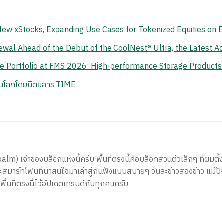
New xStocks, Expanding Use Cases for Tokenized Equities on B
l Ahead of the Debut of the CoolNest® Ultra, the Latest Add
e Portfolio at FMS 2026: High-performance Storage Products 
สุดในโลกโดยนิตยสาร TIME
) เจ้าของบล็อกแห่งนี้ครับ พื้นที่ตรงนี้คือบล็อกส่วนตัวเล็กๆ ที่ผมตั้ง
สมาร์ทโฟนที่น่าสนใจมาเล่าสู่กันฟังแบบสบายๆ วันละข่าวสองข่าว แม้ปั
ีพื้นที่ตรงนี้ไว้อัปเดตเทรนด์กับทุกคนครับ