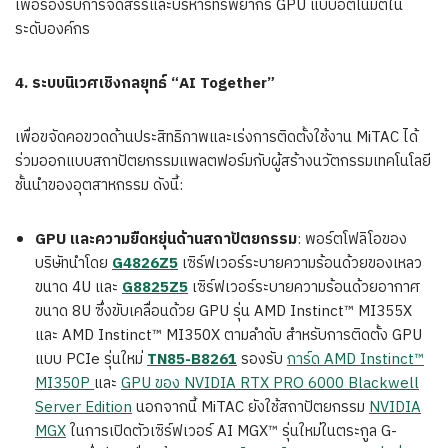
เพื่อรองรับการจัดสรรและบริหารทรัพยากร GPU แบบอัตโนมัติใน
ระดับองค์กร
4.
ระบบนิเวศเชิงกลยุทธ์ “
AI Together”
เพื่อขจัดคอขวดด้านประสิทธิภาพและเร่งการติดตั้งใช้งาน MiTAC ได้
ร่วมออกแบบสถาปัตยกรรมแพลตฟอร์มกับผู้สร้างนวัตกรรมเทคโนโลยี
ชั้นนำของอุตสาหกรรม ดังนี้:
GPU
และความยืดหยุ่นด้านสถาปัตยกรรม
: พอร์ตโฟลิโอของ
บริษัทนำโดย
G4826Z5
เซิร์ฟเวอร์ระบายความร้อนด้วยของเหลว
ขนาด 4U และ
G8825Z5
เซิร์ฟเวอร์ระบายความร้อนด้วยอากาศ
ขนาด 8U ซึ่งขับเคลื่อนด้วย GPU รุ่น AMD Instinct™ MI355X
และ AMD Instinct™ MI350X ตามลำดับ สำหรับการติดตั้ง GPU
แบบ PCIe รุ่นใหม่
TN85-B8261
รองรับ
การ์ด AMD Instinct™
MI350P
และ
GPU ของ NVIDIA RTX PRO 6000 Blackwell
Server Edition
นอกจากนี้ MiTAC ยังใช้สถาปัตยกรรม
NVIDIA
MGX
ในการเปิดตัวเซิร์ฟเวอร์ AI MGX™ รุ่นใหม่ในตระกูล G-