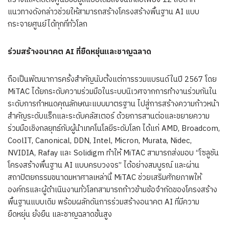
แนวทางดังกล่าวช่วยให้สามารถสร้างโครงสร้างพื้นฐาน AI แบบ
กระจายศูนย์ได้ทุกที่ทั่วโลก
ร่วมสร้างอนาคต
AI
ที่ยืดหยุ่นและชาญฉลาด
ถือเป็นพัฒนาการครั้งสำคัญนับตั้งแต่การรวมแบรนด์ในปี 2567 โดย
MiTAC ได้ยกระดับความร่วมมือในระบบนิเวศจากการทำงานร่วมกันใน
ระดับการกำหนดคุณลักษณะแบบมาตรฐาน ไปสู่การสร้างความก้าวหน้า
สำคัญระดับแร็กและระดับคลัสเตอร์ ด้วยการสานต่อและขยายความ
ร่วมมือเชิงกลยุทธ์กับผู้นำเทคโนโลยีระดับโลก ได้แก่ AMD, Broadcom,
CoolIT, Canonical, DDN, Intel, Micron, Murata, Nidec,
NVIDIA, Rafay และ Solidigm ทำให้ MiTAC สามารถส่งมอบ “โซลูชัน
โครงสร้างพื้นฐาน AI แบบครบวงจร” ได้อย่างสมบูรณ์ และผ่าน
สถาปัตยกรรมขนาดมหาศาลเหล่านี้ MiTAC ช่วยเสริมศักยภาพให้
องค์กรและผู้ดำเนินงานทั่วโลกสามารถก้าวข้ามข้อจำกัดของโครงสร้าง
พื้นฐานแบบเดิม พร้อมผลักดันการร่วมสร้างอนาคต AI ที่มีความ
ยืดหยุ่น ยั่งยืน และชาญฉลาดขั้นสูง