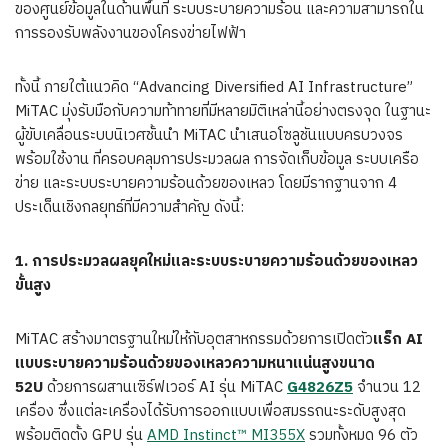
ของศูนย์ข้อมูลในด้านพื้นที่ ระบบระบายความร้อน และความสามารถใน
การรองรับพลังงานของโครงข่ายไฟฟ้า
ทั้งนี้ ภายใต้แนวคิด “Advancing Diversified AI Infrastructure”
MiTAC มุ่งรับมือกับความท้าทายที่มีหลายมิติเหล่านี้อย่างตรงจุด ในฐานะ
ผู้ขับเคลื่อนระบบนิเวศชั้นนำ MiTAC นำเสนอโซลูชันแบบครบวงจร
พร้อมใช้งาน ที่ครอบคลุมการประมวลผล การจัดเก็บข้อมูล ระบบเครือ
ข่าย และระบบระบายความร้อนด้วยของเหลว โดยมีรากฐานจาก 4
ประเด็นเชิงกลยุทธ์ที่มีความสำคัญ ดังนี้:
1.
การประมวลผลยุคใหม่และระบบระบายความร้อนด้วยของเหลว
ขั้นสูง
MiTAC สร้างมาตรฐานใหม่ให้กับอุตสาหกรรมด้วยการเปิดตัว
แร็ก
AI
แบบระบายความร้อนด้วยของเหลวความหนาแน่นสูงขนาด
52U
ด้วยการผสานเซิร์ฟเวอร์ AI รุ่น MiTAC
G4826Z5
จำนวน 12
เครื่อง ซึ่งแต่ละเครื่องได้รับการออกแบบเพื่อสมรรถนะระดับสูงสุด
พร้อมติดตั้ง GPU รุ่น
AMD Instinct™ MI355X
รวมทั้งหมด 96 ตัว