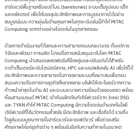
ฮาร์ดแวร์พื้นฐานหรือแบร์โบน (barebones) ระบบเต็มรูปแบบ แร็ก
และคลัสเตอร์ เพื่อให้บรรลุประสิทธิภาพและการบูรณาการได้อย่าง
สมบูรณ์แบบ ความมุ่งมั่นด้านคุณภาพในทุกระดับเช่นนี้ทำให้ MiTAC
Computing แตกต่างอย่างโดดเด่นในอุตสาหกรรม
ด้วยการดำเนินงานทั่วโลกและความสามารถแบบครบวงจร ตั้งแต่การ
วิจัยและพัฒนา การผลิต ไปจนถึงการสนับสนุนระดับโลก MiTAC
Computing นำเสนอแพลตฟอร์มที่ยืดหยุ่นและปรับแต่งได้สำหรับ
ดาต้าเซ็นเตอร์ระดับไฮเปอร์สเกล, HPC และแอปพลิเคชัน AI เพื่อให้ได้
ประสิทธิภาพและความสามารถในการขยายระบบที่เหมาะสมเพื่อตอบ
สนองความต้องการทางธุรกิจที่หลากหลาย บริษัทใช้ประโยชน์จากความ
ก้าวหน้าล่าสุดในด้าน AI และระบบระบายความร้อนด้วยของเหลว พร้อม
ทั้งผสานแบรนด์ MiTAC เข้ากับผลิตภัณฑ์เซิร์ฟเวอร์จาก Intel DSG
และ TYAN ทำให้ MiTAC Computing มีความโดดเด่นด้านเทคโนโลยี
เซิร์ฟเวอร์ที่ใช้นวัตกรรมล้ำสมัย มีประสิทธิภาพ และเชื่อถือได้ รวมถึง
โซลูชันแบบบูรณาการทั้งฮาร์ดแวร์และซอฟต์แวร์ เพื่อช่วยเสริม
ศักยภาพให้แก่ธุรกิจต่าง ๆ พร้อมรับมือกับความท้าทายในอนาคต