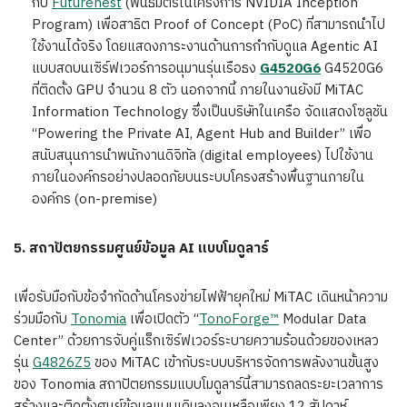
กับ
Futurenest
(พันธมิตรในโครงการ NVIDIA Inception
Program) เพื่อสาธิต Proof of Concept (PoC) ที่สามารถนำไป
ใช้งานได้จริง โดยแสดงภาระงานด้านการกำกับดูแล Agentic AI
แบบสดบนเซิร์ฟเวอร์การอนุมานรุ่นเรือธง
G4520G6
G4520G6
ที่ติดตั้ง GPU จำนวน 8 ตัว นอกจากนี้ ภายในงานยังมี MiTAC
Information Technology ซึ่งเป็นบริษัทในเครือ จัดแสดงโซลูชัน
“Powering the Private AI, Agent Hub and Builder” เพื่อ
สนับสนุนการนำพนักงานดิจิทัล (digital employees) ไปใช้งาน
ภายในองค์กรอย่างปลอดภัยบนระบบโครงสร้างพื้นฐานภายใน
องค์กร (on-premise)
5.
สถาปัตยกรรมศูนย์ข้อมูล
AI
แบบโมดูลาร์
เพื่อรับมือกับข้อจำกัดด้านโครงข่ายไฟฟ้ายุคใหม่ MiTAC เดินหน้าความ
ร่วมมือกับ
Tonomia
เพื่อเปิดตัว “
TonoForge™
Modular Data
Center” ด้วยการจับคู่แร็กเซิร์ฟเวอร์ระบายความร้อนด้วยของเหลว
รุ่น
G4826Z5
ของ MiTAC เข้ากับระบบบริหารจัดการพลังงานขั้นสูง
ของ Tonomia สถาปัตยกรรมแบบโมดูลาร์นี้สามารถลดระยะเวลาการ
สร้างและติดตั้งศูนย์ข้อมูลแบบเดิมลงจนเหลือเพียง 12 สัปดาห์