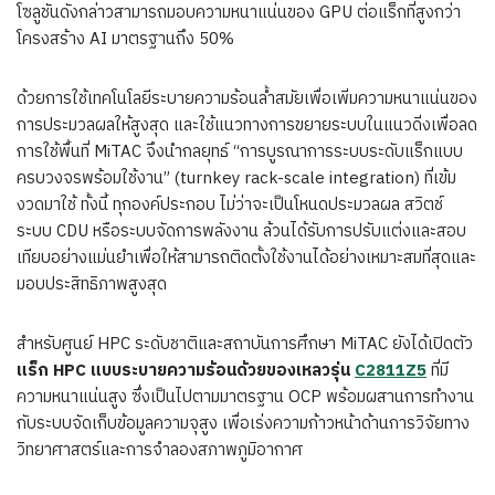
โซลูชันดังกล่าวสามารถมอบความหนาแน่นของ GPU ต่อแร็กที่สูงกว่า
โครงสร้าง AI มาตรฐานถึง 50%
ด้วยการใช้เทคโนโลยีระบายความร้อนล้ำสมัยเพื่อเพิ่มความหนาแน่นของ
การประมวลผลให้สูงสุด และใช้แนวทางการขยายระบบในแนวดิ่งเพื่อลด
การใช้พื้นที่ MiTAC จึงนำกลยุทธ์ “การบูรณาการระบบระดับแร็กแบบ
ครบวงจรพร้อมใช้งาน” (turnkey rack-scale integration) ที่เข้ม
งวดมาใช้ ทั้งนี้ ทุกองค์ประกอบ ไม่ว่าจะเป็นโหนดประมวลผล สวิตช์
ระบบ CDU หรือระบบจัดการพลังงาน ล้วนได้รับการปรับแต่งและสอบ
เทียบอย่างแม่นยำเพื่อให้สามารถติดตั้งใช้งานได้อย่างเหมาะสมที่สุดและ
มอบประสิทธิภาพสูงสุด
สำหรับศูนย์ HPC ระดับชาติและสถาบันการศึกษา MiTAC ยังได้เปิดตัว
แร็ก
HPC
แบบระบายความร้อนด้วยของเหลวรุ่น
C2811Z5
ที่มี
ความหนาแน่นสูง ซึ่งเป็นไปตามมาตรฐาน OCP พร้อมผสานการทำงาน
กับระบบจัดเก็บข้อมูลความจุสูง เพื่อเร่งความก้าวหน้าด้านการวิจัยทาง
วิทยาศาสตร์และการจำลองสภาพภูมิอากาศ