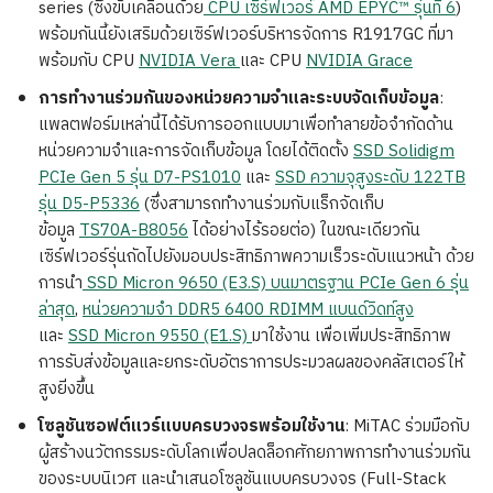
series (ซึ่งขับเคลื่อนด้วย
CPU เซิร์ฟเวอร์ AMD EPYC™ รุ่นที่ 6
)
พร้อมกันนี้ยังเสริมด้วยเซิร์ฟเวอร์บริหารจัดการ R1917GC ที่มา
พร้อมกับ CPU
NVIDIA Vera
และ CPU
NVIDIA Grace
การทำงานร่วมกันของหน่วยความจำและระบบจัดเก็บข้อมูล
:
แพลตฟอร์มเหล่านี้ได้รับการออกแบบมาเพื่อทำลายข้อจำกัดด้าน
หน่วยความจำและการจัดเก็บข้อมูล โดยได้ติดตั้ง
SSD Solidigm
PCIe Gen 5 รุ่น D7-PS1010
และ
SSD ความจุสูงระดับ 122TB
รุ่น D5-P5336
(ซึ่งสามารถทำงานร่วมกับแร็กจัดเก็บ
ข้อมูล
TS70A-B8056
ได้อย่างไร้รอยต่อ) ในขณะเดียวกัน
เซิร์ฟเวอร์รุ่นถัดไปยังมอบประสิทธิภาพความเร็วระดับแนวหน้า ด้วย
การนำ
SSD Micron 9650 (E3.S) บนมาตรฐาน PCIe Gen 6 รุ่น
ล่าสุด
,
หน่วยความจำ DDR5 6400 RDIMM แบนด์วิดท์สูง
และ
SSD Micron 9550 (E1.S)
มาใช้งาน เพื่อเพิ่มประสิทธิภาพ
การรับส่งข้อมูลและยกระดับอัตราการประมวลผลของคลัสเตอร์ให้
สูงยิ่งขึ้น
โซลูชันซอฟต์แวร์แบบครบวงจรพร้อมใช้งาน
: MiTAC ร่วมมือกับ
ผู้สร้างนวัตกรรมระดับโลกเพื่อปลดล็อกศักยภาพการทำงานร่วมกัน
ของระบบนิเวศ และนำเสนอโซลูชันแบบครบวงจร (Full-Stack