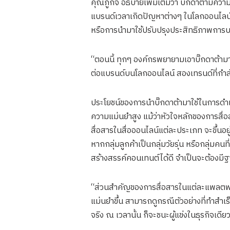
คุณภูกิจ อธิบายเพิ่มเติมว่า บิ๊กดาต้าม
แบรนด์เวลาเกิดปัญหาต่างๆ ในโลกออนไลน์ไ
หรือการนำมาใช้ปรับปรุงประสิทธิภาพการบริ
“ตอนนี้ ทุกๆ องค์กรพยายามเอาบิ๊กดาต้ามาใ
ต่อแบรนด์บนโลกออนไลน์ สองเทรนด์ที่กำลั
ประโยชน์ของการนำบิ๊กดาต้ามาใช้ในการดำเนิ
ความแม่นยำสูง แม้ว่าหัวใจหลักของการสื่อ
สื่อสารในสื่อออนไลน์แต่ละประเภท จะขึ้นอยู
หากกลุ่มลูกค้าเป็นกลุ่มวัยรุ่น หรือกลุ่ม
สร้างสรรค์คอนเทนต์ได้ดี จำเป็นจะต้องมีฐาน
“ส่วนสำคัญของการสื่อสารในแต่ละแพลตฟอร์
แม่นยำขึ้น สามารถดูกรณีตัวอย่างที่ทำสำเร
จริง ณ​ เวลานั้น ก็จะชนะผู้แข่งในธุรกิจเดียว