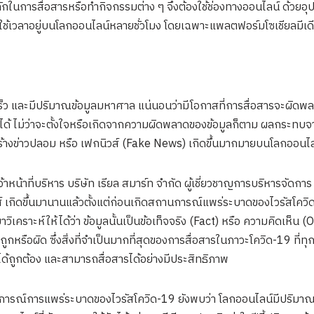
ลักในการสื่อสารหรือทำกิจกรรมต่าง ๆ จึงต้องใช้ช่องทางออนไลน์ ด้วยอุ
้คนใช้เวลาอยู่บนโลกออนไลน์หลายชั่วโมง โดยเฉพาะแพลตฟอร์มโซเชียลมีเ
ร็ว และมีปริมาณข้อมูลมหาศาล แน่นอนว่ามีโอกาสที่การสื่อสารจะผิดพลา
้องได้ ไม่ว่าจะตั้งใจหรือเกิดจากความผิดพลาดของข้อมูลก็ตาม ผลกระท
้างข่าวปลอม หรือ เฟกนิวส์ (Fake News) เกิดขึ้นมากมายบนโลกออนไล
จ้าหน้าที่บริหาร บริษัท เรียล สมาร์ท จำกัด ผู้เชี่ยวชาญการบริหารจัดก
์ เกิดขึ้นมานานแล้วตั้งแต่ก่อนเกิดสถานการณ์แพร่ระบาดของไวรัสโควิ
มาวิเคราะห์ให้ได้ว่า ข้อมูลนั้นเป็นข้อเท็จจริง (Fact) หรือ ความคิดเห็น 
ูกหรือผิด ซึ่งสิ่งที่จำเป็นมากที่สุดของการสื่อสารในภาวะโควิด-19 ที่ทุ
ได้ถูกต้อง และสามารถสื่อสารได้อย่างมีประสิทธิภาพ
ถานการณ์การแพร่ระบาดของไวรัสโควิด-19 ยังพบว่า โลกออนไลน์มีปริมา