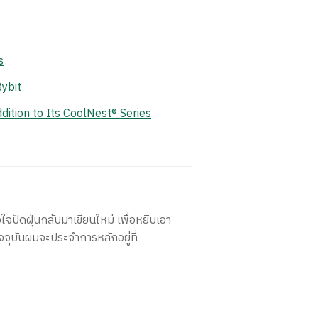
s
ybit
ition to Its CoolNest® Series
ใจปัดฝุ่นกลับมาเขียนใหม่ เพื่อหยิบเอา
จจุบันผมจะประจำการหลักอยู่ที่