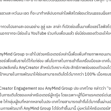
่บ พลังเหลือล้น ที่จะมาถ่ายทอดวัฒนธรรมท้องถิ่นผ่านเรื่องราวสนุก ๆ ท
ขวงสะหวันนะเขด ที่จะมาทำคลิปบอกเล่าไลฟ์สไตล์ของวัฒนธรรมฝั่งลา
งโปงลางสะออนอย่าง ลูลู่ และ ลาล่า ที่เปิดช่องขึ้นมาเพื่อแชร์ไลฟ์สไตล
่นอกจากจะมีช่องใน YouTube ร่วมกับเพื่อนแล้ว ยังมีช่องของตัวเองใ
nyMind Group จะเข้าไปช่วยครีเอเตอร์เหล่านี้เพื่อเพิ่มศักยภาพคอน
เซอร์เพื่อเพิ่มรายได้ให้แก่ช่อง เพิ่มโอกาสในการเข้าถึงเครื่องมือและเทค
อปพลิเคชั่น AnyCreator สำหรับวิเคราะห์ประสิทธิภาพช่องของตัวเองได้
ั้งเป้าหมายในการพัฒนาให้ช่องสามารถเติบโตได้มากกว่า 100% เมื่อค
ก Creator Engagement ของ AnyMind Group ประเทศไทย กล่าวว่า “จ
นการเติบโตของเหล่าครีเอเตอร์ผู้หญิง โดยเฉพาะผู้ที่มีคาแรคเตอร์เด่น
 ให้กลุ่มผู้ชมที่หลากหลายในประเทศไทยสามารถเข้าถึงได้มากขึ้นผ่านปร
มการพัฒนาที่ AnyMind Group ได้จัดทำขึ้นมานี้ มุ่งหวังให้ครีเอเตอร์