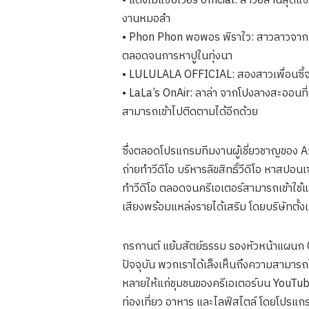
• แตงโมแซ่บเวอร์ official: สาวอีสานสุดแซ
งานหมอลำ
• Phon Phon พอพอร พิราใว: สาวลาวจากแ
ตลอดจนการหาปูในทุ่งนา
• LULULALA OFFICIAL: สองสาวเพื่อนซี้จากว
• LaLa’s OnAir: ลาล่า จากโปงลางสะออนที
สามารถเข้าไปติดตามได้อีกด้วย
ซึ่งตลอดโปรแกรมทีมงานผู้เชี่ยวชาญของ A
ถ่ายทำวีดิโอ บริหารลิขสิทธิ์วีดิโอ หาสปอน
ทำวีดิโอ ตลอดจนครีเอเตอร์สามารถเข้าใช้แ
เสียงพร้อมแหล่งรายได้เสริม โดยบริษัทต
กรกานต์ แย้มสัตย์ธรรม รองหัวหน้าแผน
ปัจจุบัน พวกเราได้เล็งเห็นถึงความสามารถใ
หลายให้แก่ชุมชนของครีเอเตอร์บน YouTube
ท่องเที่ยว อาหาร และไลฟ์สไตล์ โดยโปรแกร