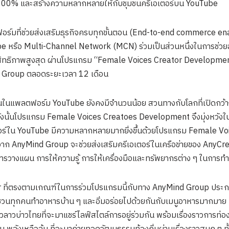
ตขึ้น 100% และสร้างความหลากหลายให้กับชุมชนครีเอเตอร์บน YouTube
ร์มที่ช่วยส่งเสริมธุรกิจครบทุกขั้นตอน (End-to-end commerce enab
be หรือ Multi-Channel Network (MCN) ร่วมเป็นส่วนหนึ่งในการช่วยส่
ะสิทธิภาพสูงสุด ผ่านโปรแกรม “Female Voices Creator Development”
nd Group ตลอดระยะเวลา 12 เดือน
ิ่นในแพลตฟอร์ม YouTube ยังคงมีจำนวนน้อย สวนทางกับโลกที่เปิดกว้างย
ังนั้นโปรแกรม Female Voices Creatoes Development จึงมุ่งหวังในก
ีเอเตอร์ใน YouTube มีความหลากหลายมากยิ่งขึ้นด้วยโปรแกรม Female V
ชาญจาก AnyMind Group จะช่วยส่งเสริมครีเอเตอร์ในเครือข่ายของ Any
่การวางแผน การให้ความรู้ การให้เครื่องมือและทรัพยากรต่าง ๆ ในการ
or ที่ตรงตามเกณฑ์ในการร่วมโปรแกรมนี้กับทาง AnyMind Group ประก
ชวนทุกคนทำอาหารบ้าน ๆ และอิ่มอร่อยไปด้วยกันกับเมนูอาหารมากมาย
วลาวบ่าวไทยที่จะมาแชร์ไลฟ์สไตล์การอยู่ร่วมกัน พร้อมเรื่องราวการท่อง