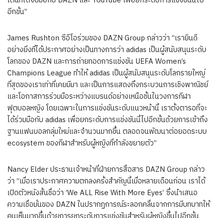
เต้นที่ได้จับมือกับ DAZN และ YouTube เพื่อยกระดับการแข่งขันนี้ไป
อีกขั้น”
James Rushton ซีอีโอร่วมของ DAZN Group กล่าวว่า “เรายินดี
อย่างยิ่งที่ได้ประกาศอย่างเป็นทางการว่า adidas เป็นผู้สนับสนุนระดับ
โลกของ DAZN และการถ่ายทอดการแข่งขัน UEFA Women’s
Champions League ทำให้ adidas เป็นผู้สนับสนุนระดับโลกรายใหญ่
ที่สุดของเราเท่าที่เคยมีมา และเป็นการแสดงถึงกระบวนการเชิงพาณิชย์
และโอกาสการร่วมมือระหว่างแบรนด์อย่างเหนือชั้นในวงการกีฬา
ฟุตบอลหญิง โดยเฉพาะในการแข่งขันระดับแนวหน้านี้ เราตั้งตารอที่จะ
ได้ร่วมมือกับ adidas เพื่อยกระดับการแข่งขันนี้ไปอีกขั้นด้วยการเข้าถึง
ฐานแฟนบอลกลุ่มใหม่และจำนวนมากขึ้น ตลอดจนพัฒนาต่อยอดระบบ
ecosystem ของกีฬาสำหรับผู้หญิงที่กำลังขยายตัว”
Nancy Elder ประธานเจ้าหน้าที่ฝ่ายการสื่อสาร DAZN Group กล่าว
ว่า “เมื่อเราประกาศความตกลงครั้งสำคัญนี้เมื่อหลายเดือนก่อน เราได้
เปิดตัวหนังสั้นชื่อว่า ‘We ALL Rise With More Eyes’ ซึ่งนำเสนอ
ความเชื่อมั่นของ DAZN ในปรากฏการณ์ระลอกคลื่นจากการมีบทบาทให้
คนเห็นมากขึ้นด้วยการยกระดับการแข่งขันสำหรับผู้หญิงขึ้นไปอีกขั้น