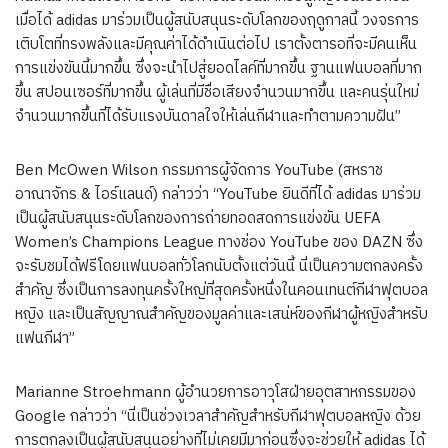
เมื่อได้ adidas มาร่วมเป็นผู้สนับสนุนระดับโลกของฤดูกาลนี้ วงจรการ
เติบโตที่ทรงพลังและมีคุณค่าได้ดำเนินต่อไป เราตั้งตารอที่จะมีคนเห็น
การแข่งขันนี้มากขึ้น ซึ่งจะนำไปสู่ยอดไลค์ที่มากขึ้น ฐานแฟนบอลที่มาก
ขึ้น สปอนเซอร์ที่มากขึ้น ผู้เล่นที่มีชื่อเสียงจำนวนมากขึ้น และคนรุ่นใหม่
จำนวนมากขึ้นที่ได้รับแรงบันดาลใจให้เล่นกีฬาและทำตามความฝัน”
Ben McOwen Wilson กรรมการผู้จัดการ YouTube (สหราช
อาณาจักร & ไอร์แลนด์) กล่าวว่า “YouTube ยินดีที่ได้ adidas มาร่วม
เป็นผู้สนับสนุนระดับโลกของการถ่ายทอดสดการแข่งขัน UEFA
Women’s Champions League ทางช่อง YouTube ของ DAZN ซึ่ง
จะรับชมได้ฟรีโดยแฟนบอลทั่วโลกนับตั้งแต่วันนี้ นี่เป็นความตกลงครั้ง
สำคัญ ซึ่งเป็นการลงทุนครั้งใหญ่ที่สุดครั้งหนึ่งในคอนเทนต์กีฬาฟุตบอล
หญิง และเป็นสัญญาณสำคัญของมูลค่าและเสน่ห์ของกีฬาผู้หญิงสำหรับ
แฟนกีฬา”
Marianne Stroehmann ผู้อำนวยการอาวุโสฝ่ายอุตสาหกรรมของ
Google กล่าวว่า “นี่เป็นช่วงเวลาสำคัญสำหรับกีฬาฟุตบอลหญิง ด้วย
การตกลงเป็นผู้สนับสนุนอย่างที่ไม่เคยมีมาก่อนซึ่งจะช่วยให้ adidas ได้