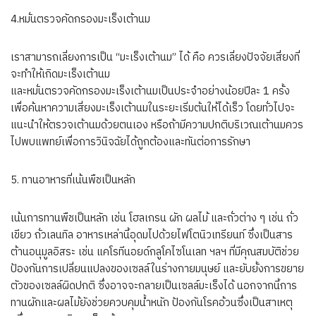
4.หมั่นตรวจคัดกรองมะเร็งเต้านม
เราสามารถเลี่ยงการเป็น “มะเร็งเต้านม” ได้ คือ ควรเลี่ยงปัจจัยเสี่ยงที่
จะทำให้เกิดมะเร็งเต้านม
และหมั่นตรวจคัดกรองมะเร็งเต้านมเป็นประจำอย่างน้อยปีละ 1 ครั้ง
เพื่อค้นหาความเสี่ยงมะเร็งเต้านมในระยะเริ่มต้นให้ได้เร็ว โดยทั่วไปจะ
แนะนำให้ตรวจเต้านมด้วยตนเอง หรือถ้ามีความปกติบริเวณเต้านมควร
ไปพบแพทย์เพื่อการวินิจฉัยได้ถูกต้องและทันต่อการรักษา
5. ทานอาหารที่เน้นพืชเป็นหลัก
เน้นการทานพืชเป็นหลัก เช่น โฮลเกรน ผัก ผลไม้ และถั่วต่าง ๆ เช่น ถั่ว
เขียว ถั่วเลนทิล อาหารเหล่านี้อุดมไปด้วยไฟโตนิวเทรียนท์ ซึ่งเป็นสาร
ต้านอนุมูลอิสระ เช่น แคโรทีนอยด์กลูโคไซโนเลท ฯลฯ ที่มีคุณสมบัติช่วย
ป้องกันการเปลี่ยนแปลงของเซลล์ในร่างกายมนุษย์ และยับยั้งการขยาย
ตัวของเซลล์ผิดปกติ ซึ่งอาจจะกลายเป็นเซลล์มะเร็งได้ นอกจากนี้การ
ทานผักและผลไม้ยังช่วยควบคุมน้ำหนัก ป้องกันโรคอ้วนซึ่งเป็นสาเหตุ