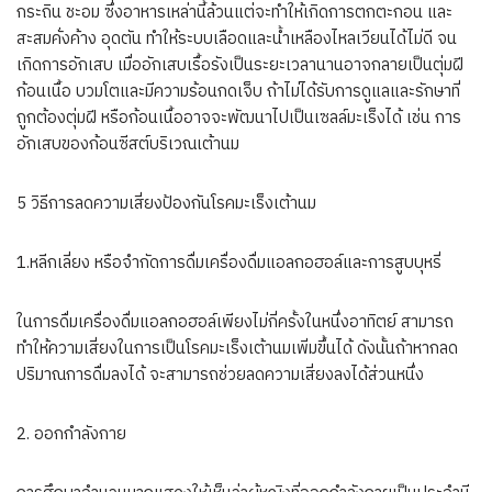
กระถิน ชะอม ซึ่งอาหารเหล่านี้ล้วนแต่จะทำให้เกิดการตกตะกอน และ
สะสมคั่งค้าง อุดตัน ทำให้ระบบเลือดและน้ำเหลืองไหลเวียนได้ไม่ดี จน
เกิดการอักเสบ เมื่ออักเสบเรื้อรังเป็นระยะเวลานานอาจกลายเป็นตุ่มฝี
ก้อนเนื้อ บวมโตและมีความร้อนกดเจ็บ ถ้าไม่ได้รับการดูแลและรักษาที่
ถูกต้องตุ่มฝี หรือก้อนเนื้ออาจจะพัฒนาไปเป็นเซลล์มะเร็งได้ เช่น การ
อักเสบของก้อนซีสต์บริเวณเต้านม
5 วิธีการลดความเสี่ยงป้องกันโรคมะเร็งเต้านม
1.หลีกเลี่ยง หรือจำกัดการดื่มเครื่องดื่มแอลกอฮอล์และการสูบบุหรี่
ในการดื่มเครื่องดื่มแอลกอฮอล์เพียงไม่กี่ครั้งในหนึ่งอาทิตย์ สามารถ
ทำให้ความเสี่ยงในการเป็นโรคมะเร็งเต้านมเพิ่มขึ้นได้ ดังนั้นถ้าหากลด
ปริมาณการดื่มลงได้ จะสามารถช่วยลดความเสี่ยงลงได้ส่วนหนึ่ง
2. ออกกำลังกาย