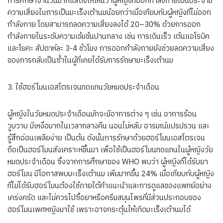
การศึกษาจำนวนมากแสดงให้เห็นว่าผู้หญิงที่ออกกำลังกายเป็นประจำมี
ความเสี่ยงในการเป็นมะเร็งเต้านมน้อยกว่าเมื่อเทียบกับผู้หญิงที่ไม่ออก
กำลังกาย โดยสามารถลดความเสี่ยงลงได้ 20–30% ด้วยการออก
กำลังกายในระดับความเข้มข้นปานกลาง เช่น การเดินเร็ว เต้นแอโรบิค
และโยคะ สัปดาห์ละ 3-4 ชั่วโมง การออกกำลังกายยังช่วยลดความเสี่ยง
ของการกลับเป็นซ้ำในผู้ที่เคยได้รับการรักษามะเร็งเต้านม
3. ใช้ฮอร์โมนเอสโตรเจนทดแทนวัยหมดประจำเดือน
ผู้หญิงในวัยหมดประจำเดือนมักจะมีอาการต่าง ๆ เช่น อาการร้อน
วูบวาบ มีเหงื่อมากในเวลากลางคืน นอนไม่หลับ อารมณ์แปรปรวน และ
รู้สึกอ่อนเพลียง่าย เป็นต้น ดังนั้นการรักษาด้วยฮอร์โมนเอสโตรเจน
ถือเป็นฮอร์โมนสังเคราะห์ขึ้นมา เพื่อใช้เป็นฮอร์โมนทดแทนในผู้หญิงวัย
หมดประจำเดือน ซึ่งจากการศึกษาของ WHO พบว่า ผู้หญิงที่ได้รับยา
ฮอร์โมน มีโอกาสพบมะเร็งเต้านม เพิ่มมากขึ้น 24% เมื่อเทียบกับผู้หญิง
ที่ไม่ได้รับฮอร์โมนต้องใช้ภายใต้คำแนะนำและการดูแลของแพทย์อย่าง
เคร่งครัด และไม่ควรไปซื้อยาหรือครีมสมุนไพรที่มีส่วนประกอบของ
ฮอร์โมนเพศหญิงมาใช้ เพราะอาจกระตุ้นให้เกิดมะเร็งเต้านมได้