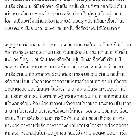
มะเร็งเต้านมไม่ได้มีแค่เฉพาะผู้หญิงเท่านั้น ผู้ชายก็สามารถเป็นได้เช่น
เดียวกัน ซึ่งมีสาเหตุคล้าย ๆ กับมะเร็งเต้านมในผู้หญิง โดยผู้ชายมี
โอกาสเป็นมะเร็งเต้านมเมื่อเทียบกับจำนวนผู้หญิงที่เป็นมะเร็งเต้านม
100 คน จะมีประมาณ 0.5-1 % เท่านั้น ซึ่งถือว่าพบได้น้อยมาก ๆ
สัญญาณเตือนที่อาจบ่งบอกว่า คุณมีความเสี่ยงในการเป็นมะเร็งเต้านม
คือ การที่รูปร่างของเต้านม หรือหัวนมเปลี่ยนไป เช่น เต้านมอาจโตขึ้น
แฟบลง ผิดรูป บวมร้อนแดง หรือหัวนมบุ๋ม มีแผลเรื้อรังที่เต้านม มี
ของเหลวไหลออกจากหัวนม และในบางคนอาจมีรักแร้บวมร่วมด้วย
มะเร็งเต้านมเกิดจากความผิดปกติของเซลล์ บริเวณเต้านม ท่อน้ำนม
หรือต่อมน้ำนม ซึ่งอาจเกิดจากการแบ่งเซลล์ที่ผิดปกติ รวมไปถึงความ
ผิดปกติของ ฮอร์โมนเพศในร่างกาย อาจเคยเป็นซีสต์หรือถุงน้ำที่เต้า
นม หรือการอักเสบ ซึ่งตามทฤษฎีการแพทย์แผนไทย การเกิดก้อนเนื้อ
เนื้องอกหรือมะเร็ง เนื่องมาจากในร่างกายมีความร้อนสะสมกันเป็นเวลา
นาน ๆ ที่บริเวณใด บริเวณหนึ่งจนทำให้เกิดการอักเสบ บวม แดง ร้อน
รวมไปถึงการรับประทานอาหารผิดสำแดง เช่น ของหมักดอง อาหาร
กระป๋อง อาหารแช่แข็ง อาหารค้างคืนที่ไม่สดใหม่ อาหารที่เสี่ยงต่อการ
เกิดกรด หรือหินปูนในเลือดสูง เช่น หน่อไม้ สะตอ ยอดผักอ่อน ๆ เช่น