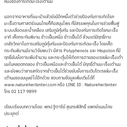
หนึ่งของการเกิดมะเร็งเต้านม
นอกจากอาหารที่แนะนำแล้วยังมีอีกหนึ่งตัวช่วยป้องกันการเกิดโรค
มะเร็งตามศาสตร์แผนไทยก็คือสมุนไพร ที่มีสรรพคุณในการช่วยฟื้นฟู
ระบบเลือดและน้ำเหลือง เสริมภูมิคุ้มกัน และป้องกันการเกิดโรคมะเร็ง
อาทิ เห็ดกระถินพิมาน ข้าวเย็นเหนือ ข้าวเย็นใต้ ล้วนแต่มีฤทธิ์ทาง
เภสัชวิทยาในการเสริมภูมิคุ้มกันและป้องกันการเกิดมะเร็ง โดยเห็ด
กระถินพิมานมีงานวิจัยพบว่า มีสาร Polyphenols และ Hispolon ที่มี
ฤทธิ์ยับยั้งการเพิ่มจำนวน และกระตุ้นให้เกิดการตายของเซลล์มะเร็งเต้า
นมในหลอดทดลอง ข้าวเย็นเหนือและข้าวเย็นใต้ มีฤทธิ์ต้านมะเร็งเต้านม
และยังพบว่าสารสกัดจากข้าวเย็นใต้ช่วยยับยั้งการเติบโตเซลล์มะเร็ง
เต้านมของมนุษย์ได้อีกด้วย สอบถามข้อมูลเพิ่มเติมได้ที่
www.natureherbinter.com หรือ LINE ID : Natureherbinter
โทร 02 117 9899
เรียบเรียงบทความโดย: พทป.ฐิตารีย์ สุนทรพิสิทธิ์ แพทย์แผนไทย
ประยุกต์