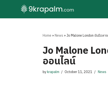
Skip
to
content
Home
»
News
»
​Jo Malone London จับมือลา
​Jo Malone Lon
ออนไลน์
by
krapalm
October 11, 2021
News