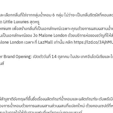
อกกลิ่นที่ใช่จากกลุ่มน้ำหอม 6 กลุ่ม ไม่ว่าจะเป็นกลิ่นซิตรัสที่หอมสด
ด Little Luxuries สุดหรู
remium เพื่อสร้างกลิ่นที่เป็นเอกลักษณ์เฉพาะคุณด้วยการผสมผสานน้ำ
ันเป็นเอกลักษณ์ของ Jo Malone London ด้วยบริการห่อของขวัญที่ให้สั
lone London เฉพาะที่ LazMall เท่านั้น คลิก https://lzd.co/3AjhM
Brand Opening: เปิดตัววันที่ 14 ตุลาคม ในประเทศอินโดนีเซียและ
นส์
ชาติอังกฤษที่ขึ้นชื่อเรื่องผลิตภัณฑ์น้ำหอมและผลิตภัณฑ์ระดับพรีเมี
น วงการน้ำหอมด้วยการผสมผสานส่วนผสมที่แปลกใหม่ ด้วยคอนเซปต์ที่หร
แรงบันดาลใจให้กับฐานแฟนที่เหนียวแน่นของแบรนด์