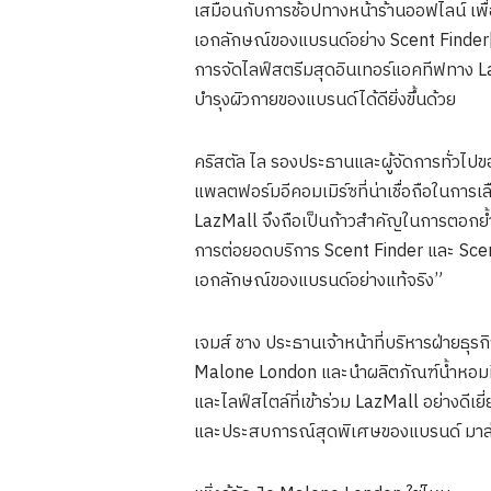
เสมือนกับการช้อปทางหน้าร้านออฟไลน์ เพื
เอกลักษณ์ของแบรนด์อย่าง Scent Finder[2
การจัดไลฟ์สตรีมสุดอินเทอร์แอคทีฟทาง Laz
บำรุงผิวกายของแบรนด์ได้ดียิ่งขึ้นด้วย
คริสตัล ไล รองประธานและผู้จัดการทั่วไปข
แพลตฟอร์มอีคอมเมิร์ซที่น่าเชื่อถือในกา
LazMall จึงถือเป็นก้าวสำคัญในการตอกย้ำ
การต่อยอดบริการ Scent Finder และ Scent
เอกลักษณ์ของแบรนด์อย่างแท้จริง”
เจมส์ ชาง ประธานเจ้าหน้าที่บริหารฝ่ายธุรก
Malone London และนำผลิตภัณฑ์น้ำหอมที่เ
และไลฟ์สไตล์ที่เข้าร่วม LazMall อย่างดี
และประสบการณ์สุดพิเศษของแบรนด์ มาส่ง