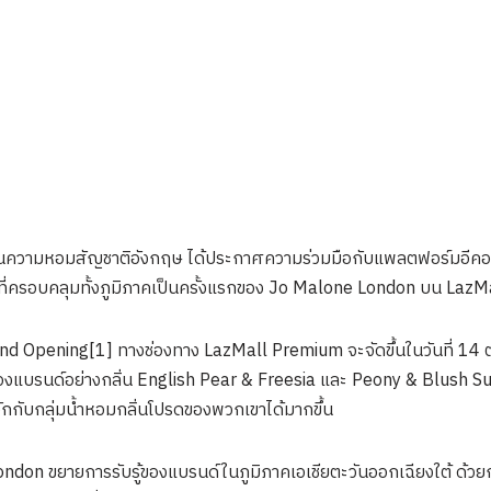
นความหอมสัญชาติอังกฤษ ได้ประกาศความร่วมมือกับแพลตฟอร์มอีคอมเ
ร์ที่ครอบคลุมทั้งภูมิภาคเป็นครั้งแรกของ Jo Malone London บน LazM
d Opening[1] ทางช่องทาง LazMall Premium จะจัดขึ้นในวันที่ 14
งแบรนด์อย่างกลิ่น English Pear & Freesia และ Peony & Blush Sued
ักกับกลุ่มน้ำหอมกลิ่นโปรดของพวกเขาได้มากขึ้น
 London ขยายการรับรู้ของแบรนด์ในภูมิภาคเอเชียตะวันออกเฉียงใต้ ด