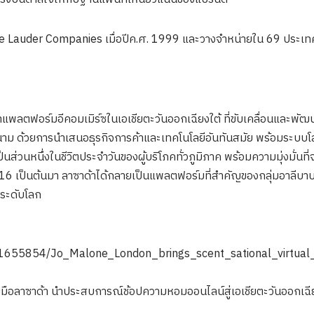
ee Lauder Companies เมื่อปีค.ศ. 1999 และวางจำหน่ายใน 69 ประเ
็นผู้นำแพลตฟอร์มอีคอมเมิร์ซในเอเชียตะวันออกเฉียงใต้ ที่ขับเคลื่อนแล
ยดนาม ด้วยการนำเสนอธุรกิจการค้าและเทคโนโลยีอันทันสมัย พร้อมระบบโลจ
เป็นส่วนหนึ่งในชีวิตประจำวันของผู้บริโภคทั่วภูมิภาค พร้อมความมุ่งมั่นท
2016 เป็นต้นมา ลาซาด้าได้กลายเป็นแพลตฟอร์มที่สำคัญของกลุ่มอาลีบาบา
ีระดับโลก
/1655854/Jo_Malone_London_brings_scent_sational_virtual
อลาซาด้า นำประสบการณ์ช้อปความหอมออนไลน์สู่เอเชียตะวันออกเฉีย