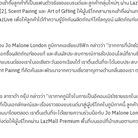
่อเข้าถึงลูกค้าที่เป็นแฟนตัวจริงของแบรนด์และลูกค้ากลุ่มใหม่ๆ ผ่าน
], Scent Pairing และ Art of Gifting ให้ผู้บริโภคสามารถเข้าถึงผ่าน
Live เพื่อให้ลูกค้าได้ทำความรู้จักกับผลิตภัณฑ์โคโลญจน์ ผลิตภัณฑ์เ
อง Jo Malone London ภูมิภาคเอเชียแปซิฟิก กล่าวว่า “จากการที่นักช้อ
รเลือกซื้อผลิตภัณฑ์ของแท้ และสัมผัสประสบการณ์การช้อปออนไลน์ที่รา
แบรนด์ของเราในเอเชียตะวันออกเฉียงใต้ เราตื่นเต้นที่จะได้มอบประสบ
 Pairing ที่คิดค้นและพัฒนาจากความเชี่ยวชาญทางด้านกลิ่นของเรา ตล
ิจ ลาซาด้า กรุ๊ป กล่าวว่า “เราภาคภูมิใจในการเป็นอีคอมเมิร์ซรายแรกในเอ
ป็นเอกลักษณ์และเรื่องราวของแบรนด์มาสู่ผู้บริโภคในภูมิภาคนี้ ลูก
เยี่ยมมาโดยตลอด เราตื่นเต้นที่จะได้ขยายความร่วมมือกับ Jo Malone 
ต่อให้ผู้บริโภคผ่าน LazMall Premium พื้นที่บนแอปที่นำเสนอตามค