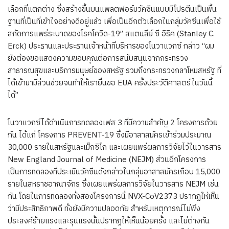
เลือกที่แตกต่าง ซึ่งสร้างขึ้นบนแพลตฟอร์มวัคซีนแบบมีโปรตีนเป็นพื้น
ฐานที่เป็นที่เข้าใจอย่างดีอยู่แล้ว เพื่อเป็นอีกตัวเลือกในกลุ่มวัคซีนเพื่อใช้
สกัดการแพร่ระบาดของโรคโควิด-19” สแตนลีย์ ซี อิริค (Stanley C.
Erck) ประธานและประธานเจ้าหน้าที่บริหารของโนวาแวกซ์ กล่าว “ผม
ยังต้องขอแสดงความขอบคุณต่อการสนับสนุนจากกระทรวง
สาธารณสุขและบริการมนุษย์ของสหรัฐ รวมถึงกระทรวงกลาโหมสหรัฐ ที่
ได้เข้ามามีส่วนช่วยจนทำให้เรายื่นขอ EUA ครั้งประวัติศาสตร์ในวันนี้
ได้”
โนวาแวกซ์ได้ดำเนินการทดลองเฟส 3 ที่มีความสำคัญ 2 โครงการด้วย
กัน ได้แก่ โครงการ PREVENT-19 ซึ่งมีอาสาสมัครเข้าร่วมประมาณ
30,000 รายในสหรัฐและเม็กซิโก และเผยแพร่ผลการวิจัยไว้ในวารสาร
New England Journal of Medicine (NEJM) ส่วนอีกโครงการ
เป็นการทดลองที่ประเมินวัคซีนดังกล่าวในกลุ่มอาสาสมัครเกือบ 15,000
รายในสหราชอาณาจักร ซึ่งเผยแพร่ผลการวิจัยในวารสาร NEJM เช่น
กัน โดยในการทดลองทั้งสองโครงการนี้ NVX-CoV2373 ปรากฏให้เห็น
ว่ามีประสิทธิภาพดี ทั้งยังมีความปลอดภัย สำหรับเหตุการณ์ไม่พึง
ประสงค์ร้ายแรงและรุนแรงนั้นปรากฏให้เห็นน้อยครั้ง และไม่ต่างกัน