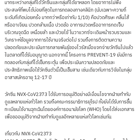
มากระหว่างกลุ่มที่ได้วัคซีนและกลุ่มที่ได้ยาหลอก โดยอาการไม่พึง
ประสงค์ที่พบได้บ่อยที่สุดในการทดลองทางคลินิก (นับเฉพาะความถี่
ระดับที่เกิดบ่อยครั้ง มากกว่าหรือเท่ากับ 1/10) คือปวดศีรษะ คลื่นไส้
หรืออาเจียน ปวดกล้ามเนื้อ ปวดข้อ อาการปวดหรืออาการกดเจ็บ
บริเวณจุดฉีด เหนื่อยล้า และป่วยไข้ โนวาแวกซ์จะเดินหน้ารวบรวมและ
วิเคราะห์ข้อมูลจากการใช้งานจริงต่อไป รวมถึงการติดตามความ
ปลอดภัยและประเมินการกลายพันธุ์ของไวรัสเมื่อแจกจ่ายวัคซีนไปแล้ว
ในตลาดที่ได้รับอนุญาต นอกจากนี้ โครงการ PREVENT-19 ยังมีการ
ทดลองกับกลุ่มที่ได้เข็มกระตุ้น เพื่อประเมินความปลอดภัยและ
ประสิทธิภาพเมื่อใช้วัคซีนตัวนี้เป็นเข็มสาม เช่นเดียวกับการวิจัยในกลุ่ม
อาสาสมัครอายุ 12-17 ปี
วัคซีน NVX-CoV2373 ได้รับการอนุมัติอย่างมีเงื่อนไขจากฝ่ายกำกับ
ดูแลหลายแห่งทั่วโลก รวมถึงคณะกรรมาธิการยุโรป ทั้งยังได้รับการขึ้น
ทะเบียนใช้งานฉุกเฉินโดยองค์การอนามัยโลก (WHO) โดยได้ส่งเอกสาร
เพื่อขออนุมัติจากฝ่ายกำกับดูแลอีกหลายแห่งทั่วโลกเช่นกัน
เกี่ยวกับ NVX-CoV2373