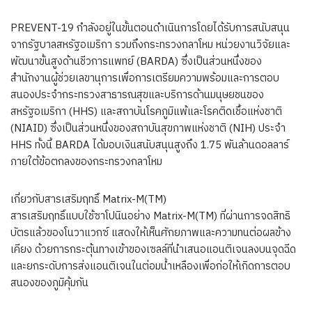
PREVENT-19 กำลังอยู่ในขั้นตอนดำเนินการโดยได้รับการสนับสนุน
จากรัฐบาลสหรัฐอเมริกา รวมถึงกระทรวงกลาโหม หน่วยงานวิจัยและ
พัฒนาขั้นสูงด้านชีวการแพทย์ (BARDA) ซึ่งเป็นส่วนหนึ่งของ
สำนักงานผู้ช่วยเลขานุการเพื่อการเตรียมความพร้อมและการตอบ
สนองประจำกระทรวงสาธารณสุขและบริการด้านมนุษยชนของ
สหรัฐอเมริกา (HHS) และสถาบันโรคภูมิแพ้และโรคติดเชื้อแห่งชาติ
(NIAID) ซึ่งเป็นส่วนหนึ่งของสถาบันสุขภาพแห่งชาติ (NIH) ประจำ
HHS ทั้งนี้ BARDA ได้มอบเงินสนับสนุนสูงถึง 1.75 พันล้านดอลลาร์
ภายใต้ข้อตกลงของกระทรวงกลาโหม
เกี่ยวกับสารเสริมฤทธิ์ Matrix-M(TM)
สารเสริมฤทธิ์แบบใช้ซาโปนินอย่าง Matrix-M(TM) ที่ผ่านการจดสิทธิ
บัตรแล้วของโนวาแวกซ์ แสดงให้เห็นศักยภาพและความทนต่อผลข้าง
เคียง ด้วยการกระตุ้นทางเข้าของเซลล์ที่นำเสนอแอนติเจนลงบนจุดฉีด
และยกระดับการส่งแอนติเจนในต่อมน้ำเหลืองเพื่อก่อให้เกิดการตอบ
สนองของภูมิคุ้มกัน