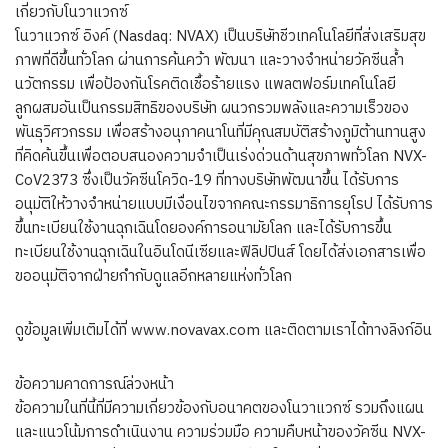
เกี่ยวกับโนวาแวกซ์
โนวาแวกซ์ อิงค์ (Nasdaq: NVAX) เป็นบริษัทชีวเทคโนโลยีที่ส่งเสริมสุข
ภาพที่ดีขึ้นทั่วโลก ผ่านการค้นคว้า พัฒนา และวางจำหน่ายวัคซีนล้ำ
นวัตกรรม เพื่อป้องกันโรคติดเชื้อร้ายแรง แพลตฟอร์มเทคโนโลยี
ลูกผสมอันเป็นกรรมสิทธิของบริษัท ผนวกรวมพลังและความเร็วของ
พันธุวิศวกรรม เพื่อสร้างอนุภาคนาโนที่มีคุณสมบัติสร้างภูมิต้านทานสูง
ที่คิดค้นขึ้นเพื่อตอบสนองความจำเป็นเร่งด่วนด้านสุขภาพทั่วโลก NVX-
CoV2373 ซึ่งเป็นวัคซีนโควิด-19 ที่ทางบริษัทพัฒนาขึ้น ได้รับการ
อนุมัติให้วางจำหน่ายแบบมีเงื่อนไขจากคณะกรรมาธิการยุโรป ได้รับการ
ขึ้นทะเบียนใช้งานฉุกเฉินโดยองค์การอนามัยโลก และได้รับการขึ้น
ทะเบียนใช้งานฉุกเฉินในอินโดนีเซียและฟิลิปปินส์ โดยได้ส่งเอกสารเพื่อ
ขออนุมัติจากฝ่ายกำกับดูแลอีกหลายแห่งทั่วโลก
ดูข้อมูลเพิ่มเติมได้ที่ www.novavax.com และติดตามเราได้ทางลิงก์อิน
ข้อความคาดการณ์ล่วงหน้า
ข้อความในที่นี้ที่มีความเกี่ยวข้องกับอนาคตของโนวาแวกซ์ รวมถึงแผน
และแนวโน้มการดำเนินงาน ความร่วมมือ ความคืบหน้าของวัคซีน NVX-