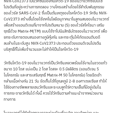
NVX-CoV2373 เป็นวัคซีนป้องกันโควิด-19 ของโนวาแวกซ์แบบใช้
โปรตีนที่อยู่ระหว่างการทดลอง วางโครงสร้างโดยใช้ลำดับพันธุกรรม
ของไวรัส SARS-CoV-2 ซึ่งเป็นต้นเหตุของโรคโควิด-19 วัคซีน NVX-
CoV2373 สร้างขึ้นโดยใช้เทคโนโลยีอนุภาคนาโนลูกผสมของโนวาแวกซ์
เพื่อสร้างแอนติเจนที่มาจากโปรตีนหนาม (S) ของไวรัสโคโรนา เสริม
ฤทธิ์ด้วย Matrix-M(TM) แบบใช้ซาโปนินสิทธิบัตรของโนวาแวกซ์ เพื่อ
ยกระดับการตอบสนองทางภูมิคุ้มกัน และกระตุ้นให้เกิดแอนติบอดี
ลบล้างในระดับสูง NVX-CoV2373 ประกอบด้วยแอนติเจนโปรตีน
บริสุทธิ์ที่ไม่เพิ่มจำนวนและไม่ทำให้เป็นโรคโควิด-19
วัคซีนโควิด-19 ของโนวาแวกซ์เป็นวัคซีนเหลวพร้อมใช้งานในขวดแก้ว
ขนาด 10 โดส แบ่งเป็น 2 โดส โดสละ 0.5 มิลลิลิตร (แอนติเจน 5
ไมโครกรัม และสารเสริมฤทธิ์ Matrix-M 50 ไมโครกรัม) โดยฉีดเข้า
กล้ามเนื้อห่างกัน 21 วัน จัดเก็บได้ที่อุณหภูมิ 2-8 องศาเซลเซียส ทำให้
ใช้ช่องทางซัพพลายเชนวัคซีนและระบบลูกโซ่ความเย็นที่มีอยู่เดิมใน
การกระจายวัคซีนได้ ทั้งนี้ ควรใช้วัคซีนตามคำแนะนำจากหน่วยงาน
ทางการ