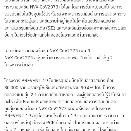
โนวาแวกซ์ได้ทำข้อตกลงความร่วมมือเพื่อผลิต วางจำหน่าย และ
กระจายวัคซีน NVX-CoV2373 ทั่วโลก โดยการขึ้นทะเบียนที่ได้รับการ
รับรองแล้วในปัจจุบันใช้ประโยชน์จากความร่วมมือด้านการผลิตระหว่าง
โนวาแวกซ์กับผู้ผลิตวัคซีนรายใหญ่ที่สุดในโลกในแง่ปริมาณอย่าง
สถาบันเซรุ่มแห่งอินเดีย (SII) และจะเสริมด้วยข้อมูลจากแหล่งการผลิต
อื่น ๆ ในห่วงโซ่อุปทานทั่วโลกของโนวาแวกซ์ในภายหลัง
เกี่ยวกับการทดลองวัคซีน NVX-CoV2373 เฟส 3
NVX-CoV2373 อยู่ระหว่างการทดลองเฟส 3 ที่มีความสำคัญ 2
โครงการด้วยกัน
โครงการ PREVENT-19 ในสหรัฐและเม็กซิโกมีอาสาสมัครเกือบ
30,000 ราย ปรากฏให้เห็นประสิทธิภาพรวม 90.4% โดยเป็นการ
ทดลองแบบสุ่ม 2:1 ควบคุมด้วยยาหลอก และผู้ถูกทดลองไม่รู้ว่าได้รับยา
อะไร เพื่อประเมินประสิทธิภาพ ความปลอดภัย และการตอบสนอง
ภูมิคุ้มกันของวัคซีน NVX-CoV2373 ผลลัพธ์หลักของโครงการ
PREVENT-19 อยู่ที่การเกิดโรคโควิด-19 แบบแสดงอาการ (เบา ปาน
กลาง หรือหนัก) ที่ตรวจ PCR ยืนยันแล้ว โดยเริ่มแสดงอาการอย่าง
น้อย 7 วันหลังรับวัคซีนเข็มที่สองในกลุ่มอาสาสมัครวัยผู้ใหญ่ที่มีผล