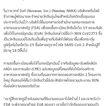
โนวาแวกซ์ อิงค์ (Novavax, Inc.) (Nasdaq: NVAX) บริษัทเทคโนโลยี
ชีวภาพผู้พัฒนาและจำหน่ายวัคซีนรุ่นใหม่สำหรับโรคติดเชื้อรุนแรง
ประกาศในวันนี้ว่า บริษัทได้ยื่นเอกสารต่อสำนักงานคณะกรรมการ
อาหารและยาสหรัฐ (FDA) เพื่อขอขึ้นทะเบียนวัคซีนโควิด-19 ของบริษัท
เพื่อใช้ในกรณีฉุกเฉิน (EUA) วัคซีนดังกล่าวมีชื่อว่า NVX-CoV2373 ซึ่ง
เป็นวัคซีนแบบมีโปรตีนเป็นพื้นฐานที่บริษัทได้พัฒนาขึ้นเพื่อกระตุ้น
ภูมิคุ้มกันโรคโควิด-19 ซึ่งมีสาเหตุจากไวรัส SARS-CoV-2 สำหรับผู้ที่
มีอายุ 18 ปีขึ้นไป
การขอขึ้นทะเบียนเพื่อใช้ในกรณีฉุกเฉินนี้ อาศัยข้อมูลระดับพรีคลินิก
คลินิก และการผลิต (CMC) ฉบับสมบูรณ์ทั้งหมดที่ส่งให้แก่องค์การ
อาหารและยาสหรัฐ ซึ่งรวมถึงผลจากการทดลองทางคลินิก 2 โครงการ
ใหญ่ ที่แสดงให้เห็นว่าวัคซีนตัวนี้มีประสิทธิภาพโดยรวมประมาณ 90%
ทั้งยังมีความปลอดภัยด้วย
“เรารู้สึกภาคภูมิใจกับผลงานที่ทีมงานของเราได้สร้างไว้ และเราหวังว่า
FDA จะพิจารณาคำขอ EUA ของเรา เราเชื่อว่าวัคซีนของเรามอบตัว