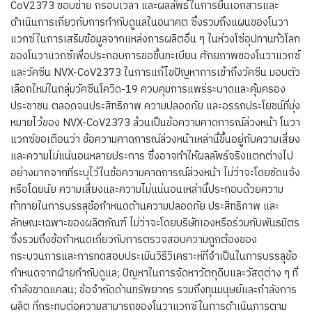
CoV2373 ขอบข่าย กรอบเวลา และผลลัพธ์ในการยื่นเอกสารและ
ดำเนินการเกี่ยวกับการกำกับดูแลในอนาคต ซึ่งรวมถึงแผนของโนวา
แวกซ์ในการเสริมข้อมูลจากแหล่งการผลิตอื่น ๆ ในห่วงโซ่อุปทานทั่วโลก
ของโนวาแวกซ์เพื่อประกอบการขอขึ้นทะเบียน ศักยภาพของโนวาแวกซ์
และวัคซีน NVX-CoV2373 ในการแก้ไขปัญหาการเข้าถึงวัคซีน มอบตัว
เลือกใหม่ในกลุ่มวัคซีนโควิด-19 ควบคุมการแพร่ระบาดและคุ้มครอง
ประชาชน ตลอดจนประสิทธิภาพ ความปลอดภัย และอรรถประโยชน์ที่มุ่ง
หมายไว้ของ NVX-CoV2373 ล้วนเป็นข้อความคาดการณ์ล่วงหน้า โนวา
แวกซ์ขอเตือนว่า ข้อความคาดการณ์ล่วงหน้าเหล่านี้ขึ้นอยู่กับความเสี่ยง
และความไม่แน่นอนหลายประการ ซึ่งอาจทำให้ผลลัพธ์จริงแตกต่างไป
อย่างมากจากที่ระบุไว้ในข้อความคาดการณ์ล่วงหน้า ไม่ว่าจะโดยชัดแจ้ง
หรือโดยนัย ความเสี่ยงและความไม่แน่นอนเหล่านี้ประกอบด้วยความ
ท้าทายในการบรรลุข้อกำหนดด้านความปลอดภัย ประสิทธิภาพ และ
ลักษณะเฉพาะของผลิตภัณฑ์ ไม่ว่าจะโดยบริษัทเองหรือร่วมกับพันธมิตร
ซึ่งรวมถึงข้อกำหนดเกี่ยวกับการตรวจสอบความถูกต้องของ
กระบวนการและการทดสอบประเมินวิธีวิเคราะห์ที่จำเป็นในการบรรลุข้อ
กำหนดจากฝ่ายกำกับดูแล; ปัญหาในการจัดหาวัตถุดิบและวัสดุต่าง ๆ ที่
กำลังขาดแคลน; ข้อจำกัดด้านทรัพยากร รวมถึงทุนมนุษย์และกำลังการ
ผลิต ที่กระทบต่อความสามารถของโนวาแวกซ์ในการดำเนินการตาม