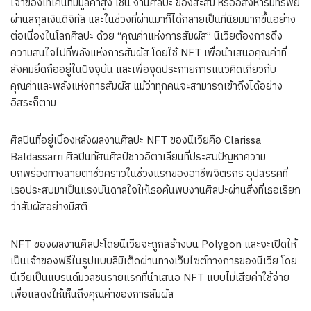
เจ้าของโทเคนที่มีมูลค่าสูง เช่น งานศิลปะ ของสะสม หรืออสังหาริมทรัพย์
ผ่านสกุลเงินดิจิทัล และในช่วงที่ผ่านมาก็ได้กลายเป็นที่นิยมมากขึ้นอย่าง
ต่อเนื่องในโลกศิลปะ ด้วย “คุณค่าแห่งการสัมผัส” นีเวียต้องการดึง
ความสนใจไปที่พลังแห่งการสัมผัส โดยใช้ NFT เพื่อนำเสนอคุณค่าที่
สังคมยึดถืออยู่ในปัจจุบัน และเพื่อจุดประกายการแนวคิดเกี่ยวกับ
คุณค่าและพลังแห่งการสัมผัส แม้ว่าทุกคนจะสามารถเข้าถึงได้อย่าง
อิสระก็ตาม
ศิลปินที่อยู่เบื้องหลังผลงานศิลปะ NFT ของนีเวียคือ Clarissa
Baldassarri ศิลปินทัศนศิลป์ชาวอิตาเลียนที่ประสบปัญหาความ
บกพร่องทางสายตาชั่วคราวในช่วงแรกของอาชีพจิตรกร อุปสรรคที่
เธอประสบมาเป็นแรงบันดาลใจให้เธอค้นพบงานศิลปะผ่านสิ่งที่เธอเรียก
ว่าสัมผัสอย่างมีสติ
NFT ของผลงานศิลปะโดยนีเวียจะถูกสร้างบน Polygon และจะเปิดให้
เป็นเจ้าของฟรีในรูปแบบลิมิเต็ดผ่านทางเว็บไซต์ทางการของนีเวีย โดย
นีเวียเป็นแบรนด์มวลชนรายแรกที่นำเสนอ NFT แบบไม่เสียค่าใช้จ่าย
เพื่อแสดงให้เห็นถึงคุณค่าของการสัมผัส