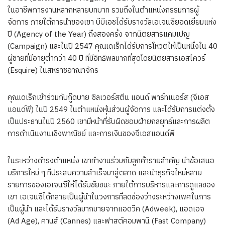
ในอาชีพการงานหลากหลายบทบาท รวมถึงในตำแหน่งกรรมการผู้
จัดการ ภายใต้การนำของเขา บีบีเอชได้รับรางวัลเอเจนซียอดเยี่ยมแห่ง
ปี (Agency of the Year) ถึงสองครั้ง จากนิตยสารแคมเปญ
(Campaign) และในปี 2547 คุณเดเร็กได้รับการโหวตให้เป็นหนึ่งใน 40
ผู้ชายที่มีอายุต่ำกว่า 40 ปี ที่มีอิทธิพลมากที่สุดโดยนิตยสารเอสไควร์
(Esquire) ในสหราชอาณาจักร
คุณเดเร็กเข้าร่วมกับกู๊ดบาย ซิลเวอร์สตีน แอนด์ พาร์ทเนอร์ส (จีเอส
แอนด์พี) ในปี 2549 ในตำแหน่งหุ้นส่วนผู้จัดการ และได้รับการแต่งตั้ง
เป็นประธานในปี 2560 เขามีหน้าที่รับผิดชอบฝ่ายกลยุทธ์และการผลิต
การดำเนินงานเชิงพาณิชย์ และการเงินของจีเอสแอนด์พี
ในระหว่างดำรงตำแหน่ง เขาทำงานร่วมกับลูกค้ารายสำคัญ นำข้อเสนอ
บริการใหม่ ๆ ที่ประสบความสำเร็จมาสู่ตลาด และนำธุรกิจใหม่หลาย
รายการของเอเจนซีให้ได้รับชัยชนะ ภายใต้การบริหารและการดูแลของ
เขา เอเจนซีได้กลายเป็นผู้นำในวงการที่ลดช่องว่างระหว่างเพศในการ
เป็นผู้นำ และได้รับรางวัลมากมายจากแอดวีค (Adweek), แอดเอจ
(Ad Age), คานส์ (Cannes) และฟาสต์คอมพานี (Fast Company)