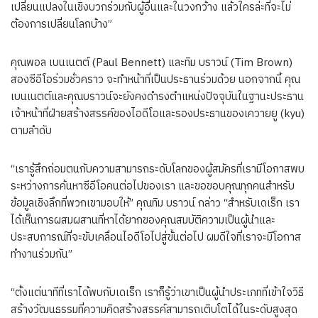
เปลี่ยนแปลงในเชิงบวกร่วมกับผู้อื่นและในวงกว้าง แล้วใครล่ะที่จะไม่
ต้องการเปลี่ยนโลกบ้าง”
คุณพอล เบนเนตต์ (Paul Bennett) และทิม บราวน์ (Tim Brown)
สองซีอีโอร่วมชั่วคราว จะทำหน้าที่เป็นประธานร่วมด้วย นอกจากนี้ คุณ
เบนเนตต์และคุณบราวน์จะยังคงดำรงตำแหน่งปัจจุบันในฐานะประธาน
เจ้าหน้าที่ฝ่ายสร้างสรรค์ของไอดีโอและรองประธานของเควายยู (kyu)
ตามลำดับ
“เรารู้สึกถ่อมตนกับความสามารถระดับโลกของผู้สมัครที่เรามีโอกาสพบ
ระหว่างการค้นหาซีอีโอคนต่อไปของเรา และขอขอบคุณทุกคนสำหรับ
ข้อมูลเชิงลึกที่พวกเขามอบให้” คุณทิม บราวน์ กล่าว “สำหรับเดเร็ก เรา
ได้เห็นการผสมผสานที่หาได้ยากของคุณสมบัติความเป็นผู้นำและ
ประสบการณ์ที่จะขับเคลื่อนไอดีโอไปสู่ขั้นต่อไป ผมดีใจที่เราจะมีโอกาส
ทำงานร่วมกัน”
“ตั้งแต่นาทีที่เราได้พบกับเดเร็ก เราก็รู้ว่าเขาเป็นผู้นำประเภทที่เข้าใจวิธี
สร้างวัฒนธรรมที่ความคิดสร้างสรรค์สามารถเติบโตได้ในระดับสูงสุด