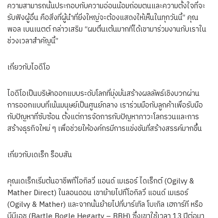
ความสามารถนั้นประกอบกับความอ่อนน้อมถ่อมตนและความตั้งใจที่จะ
รับฟังผู้อื่น คือสิ่งที่ผู้นำที่ยิ่งใหญ่จะต้องแสดงให้เห็นในทุกวันนี้” คุณ
พอล เบนเนตต์ กล่าวเสริม “ผมตื่นเต้นมากที่ได้เขามาร่วมงานกับเราใน
ช่วงเวลาสำคัญนี้”
เกี่ยวกับไอดีโอ
ไอดีโอเป็นบริษัทออกแบบระดับโลกที่มุ่งมั่นสร้างผลลัพธ์เชิงบวกผ่าน
การออกแบบที่เน้นมนุษย์เป็นศูนย์กลาง เราร่วมมือกับลูกค้าเพื่อรับมือ
กับปัญหาที่ซับซ้อน ตั้งแต่การจัดการกับปัญหาภาวะโลกรวนและการ
สร้างธุรกิจใหม่ ๆ เพื่อช่วยให้องค์กรมีการแข่งขันที่สร้างสรรค์มากขึ้น
เกี่ยวกับเดเร็ก ร็อบสัน
คุณเดเร็กเริ่มต้นอาชีพที่โอกิลวี่ แอนด์ เมเธอร์ ไดเร็กต์ (Ogilvy &
Mather Direct) ในลอนดอน เขาย้ายไปที่โอกิลวี่ แอนด์ เมเธอร์
(Ogilvy & Mather) และจากนั้นย้ายไปที่บาร์เทิล โบเกิล เฮการ์ที หรือ
บีบีเอช (Bartle Bogle Hegarty – BBH) ซึ่งเขาใช้เวลา 13 ปีต่อมา