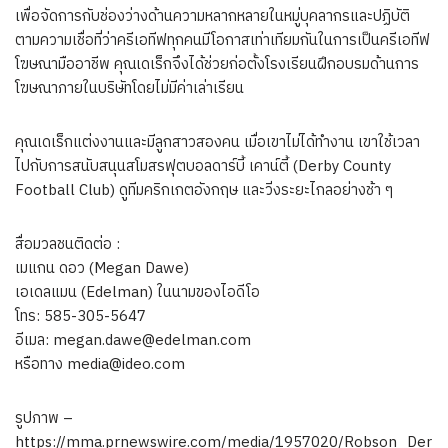
เพื่อจัดการกับช่องว่างด้านความหลากหลายในหมู่บุคลากรและปฏิบัติ
ตามความเชื่อที่ว่าครีเอทีฟทุกคนมีโอกาสเท่าเทียมกันในการเป็นครีเอทีฟ
โฆษณามืออาชีพ คุณเดเร็กจึงได้ช่วยก่อตั้งโรงเรียนฝึกอบรมด้านการ
โฆษณาภายในบริษัทโดยไม่มีค่าเล่าเรียน
คุณเดเร็กแต่งงานและมีลูกสาวสองคน เมื่อเขาไม่ได้ทำงาน เขาใช้เวลา
ไปกับการสนับสนุนสโมสรฟุตบอลดาร์บี้ เคาน์ตี้ (Derby County
Football Club) ดูทีมคริกเกตอังกฤษ และวิ่งระยะไกลอย่างช้า ๆ
สื่อมวลชนติดต่อ :
เมแกน ดอว (Megan Dawe)
เอเดลแมน (Edelman) ในนามของไอดีโอ
โทร: 585-305-5647
อีเมล:
megan.dawe@edelman.com
หรือทาง
media@ideo.com
รูปภาพ –
https://mma.prnewswire.com/media/1957020/Robson_Der