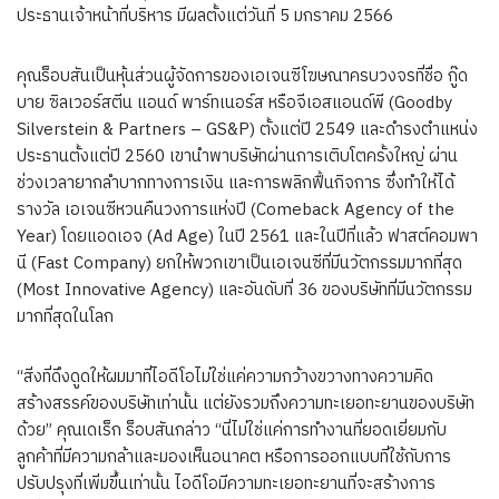
ประธานเจ้าหน้าที่บริหาร มีผลตั้งแต่วันที่ 5 มกราคม 2566
คุณร็อบสันเป็นหุ้นส่วนผู้จัดการของเอเจนซีโฆษณาครบวงจรที่ชื่อ กู๊ด
บาย ซิลเวอร์สตีน แอนด์ พาร์ทเนอร์ส หรือจีเอสแอนด์พี (Goodby
Silverstein & Partners – GS&P) ตั้งแต่ปี 2549 และดำรงตำแหน่ง
ประธานตั้งแต่ปี 2560 เขานำพาบริษัทผ่านการเติบโตครั้งใหญ่ ผ่าน
ช่วงเวลายากลำบากทางการเงิน และการพลิกฟื้นกิจการ ซึ่งทำให้ได้
รางวัล เอเจนซีหวนคืนวงการแห่งปี (Comeback Agency of the
Year) โดยแอดเอจ (Ad Age) ในปี 2561 และในปีที่แล้ว ฟาสต์คอมพา
นี (Fast Company) ยกให้พวกเขาเป็นเอเจนซีที่มีนวัตกรรมมากที่สุด
(Most Innovative Agency) และอันดับที่ 36 ของบริษัทที่มีนวัตกรรม
มากที่สุดในโลก
“สิ่งที่ดึงดูดให้ผมมาที่ไอดีโอไม่ใช่แค่ความกว้างขวางทางความคิด
สร้างสรรค์ของบริษัทเท่านั้น แต่ยังรวมถึงความทะเยอทะยานของบริษัท
ด้วย” คุณเดเร็ก ร็อบสันกล่าว “นี่ไม่ใช่แค่การทำงานที่ยอดเยี่ยมกับ
ลูกค้าที่มีความกล้าและมองเห็นอนาคต หรือการออกแบบที่ใช้กับการ
ปรับปรุงที่เพิ่มขึ้นเท่านั้น ไอดีโอมีความทะเยอทะยานที่จะสร้างการ