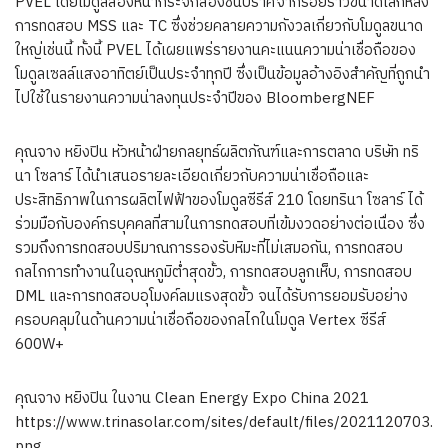
PVEL โดยโมดูลสองหน้ากระจกสองชั้นปราศจากรอยร้าวขนาดเล็กหลัง
การทดสอบ MSS และ TC ซึ่งช่วยคลายความกังวลเกี่ยวกับโมดูลขนาด
ใหญ่เช่นนี้ ทั้งนี้ PVEL ได้เผยแพร่รายงานคะแนนความน่าเชื่อถือของ
โมดูลเซลล์แสงอาทิตย์เป็นประจำทุกปี ซึ่งเป็นข้อมูลอ้างอิงสำคัญที่ถูกนำ
ไปใช้ในรายงานความน่าลงทุนประจำปีของ BloombergNEF
คุณจาง หยิงปิน หัวหน้าฝ่ายกลยุทธ์ผลิตภัณฑ์และการตลาด บริษัท ทริ
นา โซลาร์ ได้นำเสนอรายละเอียดเกี่ยวกับความน่าเชื่อถือและ
ประสิทธิภาพในการผลิตไฟฟ้าของโมดูลซีรีส์ 210 โดยทรินา โซลาร์ ได้
ร่วมมือกับองค์กรบุคคลที่สามในการทดสอบที่เข้มงวดอย่างต่อเนื่อง ซึ่ง
รวมถึงการทดสอบปริมาณการรองรับหิมะที่ไม่เสมอกัน, การทดสอบ
กลไกการทำงานในอุณหภูมิต่ำสุดขั้ว, การทดสอบลูกเห็บ, การทดสอบ
DML และการทดสอบอุโมงค์ลมแรงสุดขั้ว จนได้รับการยอมรับอย่าง
ครอบคลุมในด้านความน่าเชื่อถือของกลไกในโมดูล Vertex ซีรีส์
600W+
คุณจาง หยิงปิน ในงาน Clean Energy Expo China 2021
https://www.trinasolar.com/sites/default/files/2021120703.
png