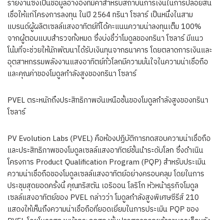
รายงานซึ่งเป็นข้อมูลอ้างอิงที่มีค่าสำหรับสถาบันการเงินในการปล่อยสิน
เชื่อให้แก่โครงการลงทุน ในปี 2564 ทรินา โซลาร์ เป็นหนึ่งในสาม
แบรนด์ผู้ผลิตเซลล์แสงอาทิตย์ที่ได้คะแนนความน่าลงทุนเต็ม 100%
จากผู้ตอบแบบสำรวจทั้งหมด ซึ่งบ่งชี้ว่าโมดูลของทรินา โซลาร์ มีแนว
โน้มที่จะช่วยให้นักพัฒนาได้รับเงินทุนจากธนาคาร โดยตลาดการเงินและ
อุตสาหกรรมพลังงานแสงอาทิตย์ทั่วโลกมีความมั่นใจในความน่าเชื่อถือ
และคุณค่าของโมดูลกำลังสูงของทรินา โซลาร์
PVEL ตระหนักถึงประสิทธิภาพอันเหนือชั้นของโมดูลกำลังสูงของทรินา
โซลาร์
PV Evolution Labs (PVEL) คือห้องปฏิบัติการทดสอบความน่าเชื่อถือ
และประสิทธิภาพของโมดูลเซลล์แสงอาทิตย์ชั้นนำระดับโลก ซึ่งดำเนิน
โครงการ Product Qualification Program (PQP) สำหรับประเมิน
ความน่าเชื่อถือของโมดูลเซลล์แสงอาทิตย์อย่างครอบคลุม โดยในการ
ประชุมสุดยอดครั้งนี้ คุณทริสตัน เอริออน โลริโก หัวหน้าธุรกิจโมดูล
เซลล์แสงอาทิตย์ของ PVEL กล่าวว่า โมดูลกำลังสูงพิเศษซีรีส์ 210
แสดงให้เห็นถึงความน่าเชื่อถือที่ยอดเยี่ยมในการประเมิน PQP ของ