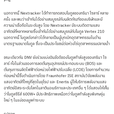
นอกจากนี้ Nextracker ได้ทำการทดสอบโมดูลของทรินา โซลาร์ หลาย
ครั้ง และพบว่าเข้ากันได้อย่างสมบูรณ์กับผลิตภัณฑ์ของบริษัทและมี
ความน่าเชื่อถือในระดับสูง โดย Nextracker มีระบบติดตามแสง
อาทิตย์ที่หลากหลายซึ่งเข้ากันได้อย่างสมบูรณ์กับโมดูล Vertex 210
นอกจากนี้ โมดูลดังกล่าวได้กลายเป็นผู้บุกเบิกอุตสาหกรรมในด้าน
มาตรฐานขนาดโมดูล ซึ่งจะเป็นประโยชน์ต่อห่วงโซ่อุตสาหกรรมปลายน้ำ
ขณะเดียวกัน DNV ยังร่วมแบ่งปันข้อดีของโมดูลกำลังสูงของทรินา โซ
ลาร์ ทั้งในส่วนของการลดต้นทุนอุปกรณ์ประกอบระบบ (BOS) และ
ต้นทุนการผลิตไฟฟ้าต่อหน่วยไฟฟ้าปรับเฉลี่ย (LCOE) โดยการคำนวณ
ก่อนหน้านี้ซึ่งดำเนินการโดย Fraunhofer ISE สถาบันวิจัยพลังงาน
แสงอาทิตย์ที่ใหญ่ที่สุดในยุโรป และ Enertis ผู้ให้บริการพลังงานแสง
อาทิตย์อิสระระดับโลกในลาตินอเมริกาและประเทศอื่น ๆ ได้แสดงให้เห็น
ว่าโมดูลซีรีส์ 600W+ มีประสิทธิภาพเหนือกว่าโมดูลกำลังสูงพิเศษรุ่น
ใหม่ ๆ ในแง่ของมูลค่าระบบ