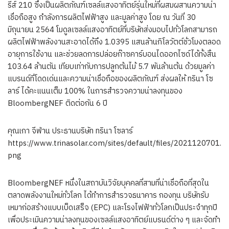
รีส์ 210 ซึ่งเป็นผลิตภัณฑ์เซลล์แสงอาทิตย์รุ่นใหม่ที่ผสมผสานความน่า
เชื่อถือสูง กำลังการผลิตไฟฟ้าสูง และมูลค่าสูง โดย ณ วันที่ 30
มิถุนายน 2564 โมดูลเซลล์แสงอาทิตย์ที่บริษัทส่งมอบไปทั่วโลกสามารถ
ผลิตไฟฟ้าพลังงานสะอาดได้ถึง 1.0395 แสนล้านกิโลวัตต์ชั่วโมงตลอด
อายุการใช้งาน และช่วยลดการปล่อยก๊าซคาร์บอนไดออกไซด์ได้ทั้งสิ้น
103.64 ล้านตัน เทียบเท่ากับการปลูกต้นไม้ 5.7 พันล้านต้น ด้วยมูลค่า
แบรนด์ที่โดดเด่นและความน่าเชื่อถือของผลิตภัณฑ์ ส่งผลให้ ทรินา โซ
ลาร์ ได้คะแนนเต็ม 100% ในการสำรวจความน่าลงทุนของ
BloombergNEF ติดต่อกัน 6 ปี
คุณเกา จีฟ่าน ประธานบริษัท ทรินา โซลาร์
https://www.trinasolar.com/sites/default/files/2021120701.
png
BloombergNEF หนึ่งในสถาบันวิจัยบุคคลที่สามที่น่าเชื่อถือที่สุดใน
ตลาดพลังงานใหม่ทั่วโลก ได้ทำการสำรวจธนาคาร กองทุน บริษัทรับ
เหมาก่อสร้างแบบเบ็ดเสร็จ (EPC) และโรงไฟฟ้าทั่วโลกเป็นประจำทุกปี
เพื่อประเมินความน่าลงทุนของเซลล์แสงอาทิตย์แบรนด์ต่าง ๆ และจัดทำ