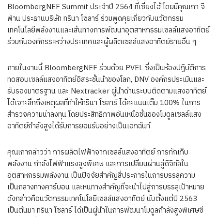
BloombergNEF Summit ประจำปี 2564 ที่เซี่ยงไฮ้ โดยมีคุณเกา จี
ฟ่าน ประธานบริษัท ทรินา โซลาร์ ร่วมพูดคุยเกี่ยวกับนวัตกรรม
เทคโนโลยีพลังงานและเส้นทางการพัฒนาอุตสาหกรรมเซลล์แสงอาทิตย์
ร่วมกับองค์กรระหว่างประเทศและผู้ผลิตเซลล์แสงอาทิตย์รายอื่น ๆ
ภายในงานนี้ BloombergNEF ร่วมด้วย PVEL ซึ่งเป็นห้องปฏิบัติการ
ทดสอบเซลล์แสงอาทิตย์อิสระชั้นนำของโลก, DNV องค์กรประเมินและ
รับรองมาตรฐาน และ Nextracker ผู้นำด้านระบบติดตามแสงอาทิตย์
ได้เจาะลึกถึงเหตุผลที่ทำให้ทรินา โซลาร์ ได้คะแนนเต็ม 100% ในการ
สำรวจความน่าลงทุน โดยประสิทธิภาพอันเหนือชั้นของโมดูลเซลล์แสง
อาทิตย์กำลังสูงได้รับการยอมรับอย่างเป็นเอกฉันท์
คุณเกากล่าวว่า การผลิตไฟฟ้าจากเซลล์แสงอาทิตย์ การกักเก็บ
พลังงาน กำลังไฟฟ้าแรงสูงพิเศษ และการเปลี่ยนผ่านสู่ดิจิทัลใน
อุตสาหกรรมพลังงาน เป็นปัจจัยสำคัญสี่ประการในการบรรลุความ
เป็นกลางทางคาร์บอน และหนทางสำคัญที่จะนำไปสู่การบรรลุเป้าหมาย
ดังกล่าวคือนวัตกรรมเทคโนโลยีเซลล์แสงอาทิตย์ นับตั้งแต่ปี 2563
เป็นต้นมา ทรินา โซลาร์ ได้เป็นผู้นำในการพัฒนาโมดูลกำลังสูงพิเศษซี