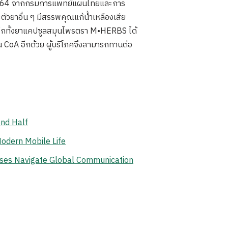
ี 2564 จากกรมการแพทย์แผนไทยและการ
ัวยาอื่น ๆ มีสรรพคุณแก้น้ำเหลืองเสีย
อีกทั้งยาแคปซูลสมุนไพรตรา M•HERBS ได้
CoA อีกด้วย ผู้บริโภคจึงสามารถทานต่อ
ond Half
odern Mobile Life
ises Navigate Global Communication